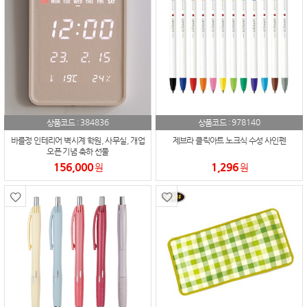
384836
978140
상품코드 :
상품코드 :
바를정 인테리어 벽시계 학원, 사무실, 개업
제브라 클릭아트 노크식 수성 사인펜
오픈 기념 축하 선물
156,000
1,296
원
원