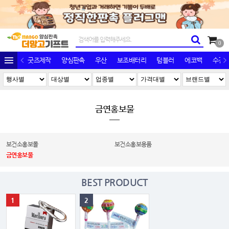
0
굿즈제작
양심판촉
우산
보조배터리
텀블러
에코백
수건/
금연홍보물
보건소홍보몰
보건소홍보용품
금연홍보물
BEST PRODUCT
1
2