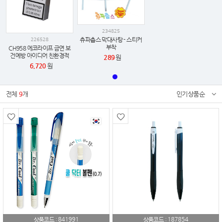
234825
츄파춥스 막대사탕 - 스티커
226528
부착
CH958 에코라이프 금연 보
건예방 아이디어 친환경적
289
원
포켓 미니 휴대용 재떨이
6,720
원
전체
9
개
인기상품순
841991
187854
상품코드 :
상품코드 :