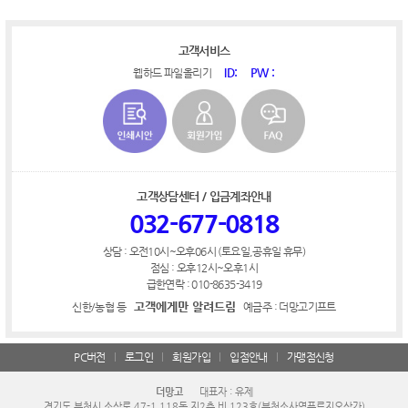
고객서비스
ID:
PW :
웹하드 파일올리기
고객상담센터 / 입금계좌안내
032-677-0818
상담 : 오전10시~오후06시 (토요일,공휴일 휴무)
점심 : 오후12시~오후1시
급한연락 : 010-8635-3419
고객에게만 알려드림
신한/농협 등
예금주 : 더망고기프트
PC버전
로그인
회원가입
입점안내
가맹점신청
더망고
대표자 : 유제
경기도 부천시 소삼로 47-1 118동 지2층 비 123호(부천소사역푸르지오상가)