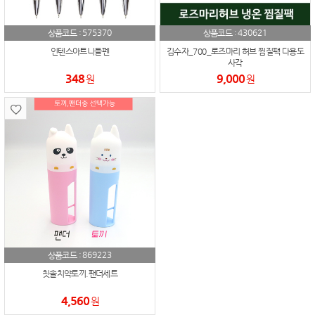
575370
430621
상품코드 :
상품코드 :
인텐스아트니들펜
김수자_700_로즈마리 허브 찜질팩 다용도
사각
348
9,000
원
원
869223
상품코드 :
칫솔치약토끼.팬더세트
4,560
원