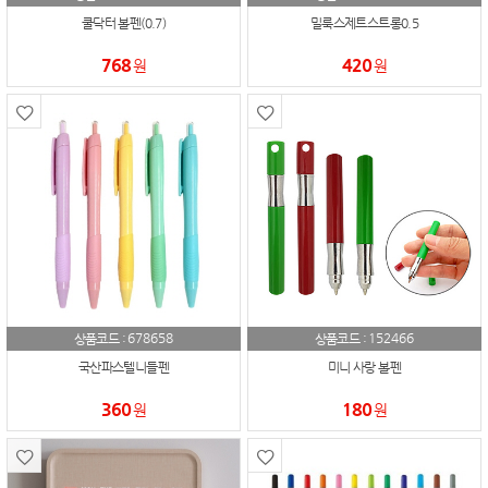
쿨닥터 볼펜(0.7)
밀룩스제트스트롱0.5
768
420
원
원
678658
152466
상품코드 :
상품코드 :
국산파스텔니들펜
미니 사랑 볼펜
360
180
원
원