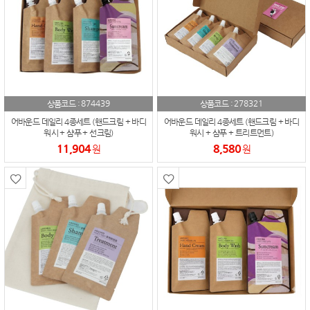
874439
278321
상품코드 :
상품코드 :
어바운드 데일리 4종세트 (핸드크림 + 바디
어바운드 데일리 4종세트 (핸드크림 + 바디
워시 + 샴푸 + 선크림)
워시 + 샴푸 + 트리트먼트)
11,904
8,580
원
원