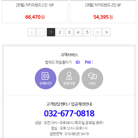
[코렐] 자카드밴드 2인 10P
[코렐] 자카드밴드 2인 8P
66,470
54,395
원
원
1
2
3
4
5
고객서비스
ID:
PW :
웹하드 파일올리기
고객상담센터 / 입금계좌안내
032-677-0818
상담 : 오전10시~오후06시 (토요일,공휴일 휴무)
점심 : 오후12시~오후1시
급한연락 : 010-8635-3419