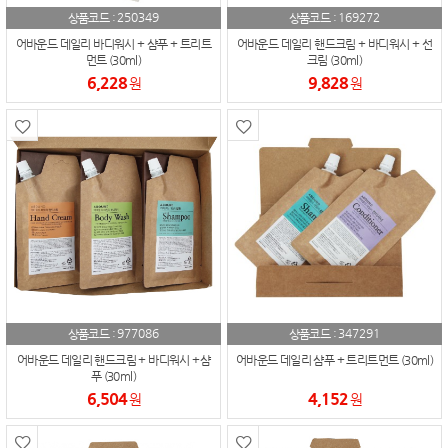
250349
169272
상품코드 :
상품코드 :
어바운드 데일리 바디워시 + 샴푸 + 트리트
어바운드 데일리 핸드크림 + 바디워시 + 선
먼트 (30ml)
크림 (30ml)
6,228
9,828
원
원
977086
347291
상품코드 :
상품코드 :
어바운드 데일리 핸드크림 + 바디워시 +샴
어바운드 데일리 샴푸 + 트리트먼트 (30ml)
푸 (30ml)
6,504
4,152
원
원