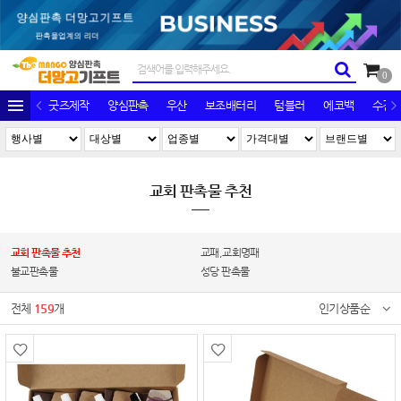
0
굿즈제작
양심판촉
우산
보조배터리
텀블러
에코백
수건/
교회 판촉물 추천
교회 판촉물 추천
교패,교회명패
불교판촉물
성당 판촉물
전체
159
개
인기상품순