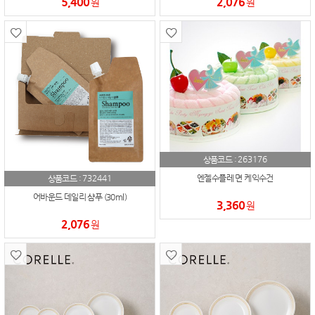
5,400
2,076
원
원
263176
상품코드 :
732441
엔젤수플레 면 케익수건
상품코드 :
어바운드 데일리 샴푸 (30ml)
3,360
원
2,076
원