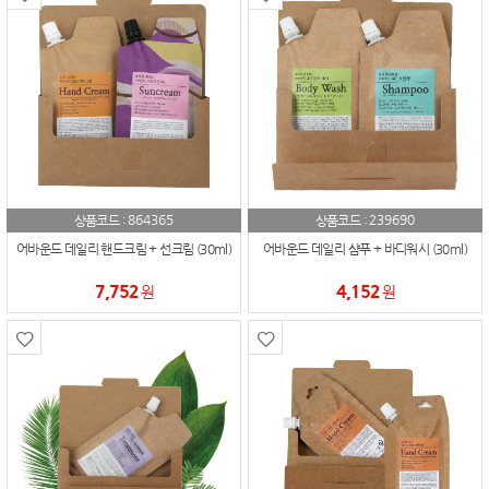
864365
239690
상품코드 :
상품코드 :
어바운드 데일리 핸드크림 + 선크림 (30ml)
어바운드 데일리 샴푸 + 바디워시 (30ml)
7,752
4,152
원
원