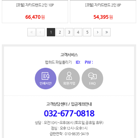
[코렐] 자카드밴드 2인 10P
[코렐] 자카드밴드 2인 8P
66,470
54,395
원
원
1
2
3
4
5
고객서비스
ID:
PW :
웹하드 파일올리기
고객상담센터 / 입금계좌안내
032-677-0818
상담 : 오전10시~오후06시 (토요일,공휴일 휴무)
점심 : 오후12시~오후1시
급한연락 : 010-8635-3419