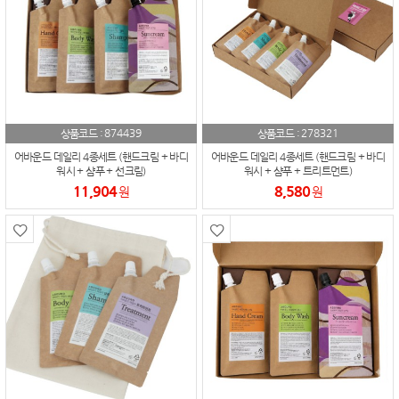
874439
278321
상품코드 :
상품코드 :
어바운드 데일리 4종세트 (핸드크림 + 바디
어바운드 데일리 4종세트 (핸드크림 + 바디
워시 + 샴푸 + 선크림)
워시 + 샴푸 + 트리트먼트)
11,904
8,580
원
원