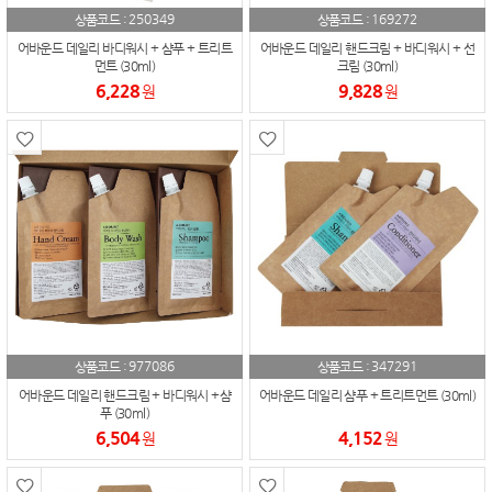
250349
169272
상품코드 :
상품코드 :
어바운드 데일리 바디워시 + 샴푸 + 트리트
어바운드 데일리 핸드크림 + 바디워시 + 선
먼트 (30ml)
크림 (30ml)
6,228
9,828
원
원
977086
347291
상품코드 :
상품코드 :
어바운드 데일리 핸드크림 + 바디워시 +샴
어바운드 데일리 샴푸 + 트리트먼트 (30ml)
푸 (30ml)
6,504
4,152
원
원