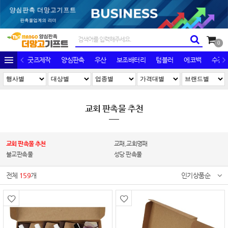
0
굿즈제작
양심판촉
우산
보조배터리
텀블러
에코백
수건/
교회 판촉물 추천
교회 판촉물 추천
교패,교회명패
불교판촉물
성당 판촉물
전체
159
개
인기상품순