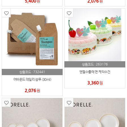
5,400
2,076
원
원
263176
상품코드 :
732441
엔젤수플레 면 케익수건
상품코드 :
어바운드 데일리 샴푸 (30ml)
3,360
원
2,076
원