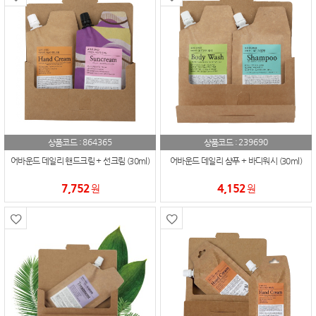
864365
239690
상품코드 :
상품코드 :
어바운드 데일리 핸드크림 + 선크림 (30ml)
어바운드 데일리 샴푸 + 바디워시 (30ml)
7,752
4,152
원
원