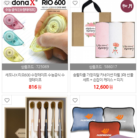
725069
586017
상품코드 :
상품코드 :
세도나X 리오600 수정테이프 수능공식 수
송월타올 가정의달 카네이션 타월 3매 선물
정테이프
세트 + 손잡이 케이스 + 띠지
816
12,600
원
원