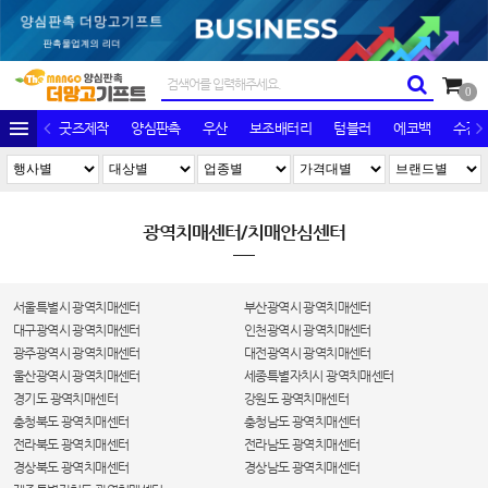
0
굿즈제작
양심판촉
우산
보조배터리
텀블러
에코백
수건/
광역치매센터/치매안심센터
서울특별시 광역치매센터
부산광역시 광역치매센터
대구광역시 광역치매센터
인천광역시 광역치매센터
광주광역시 광역치매센터
대전광역시 광역치매센터
울산광역시 광역치매센터
세종특별자치시 광역치매센터
경기도 광역치매센터
강원도 광역치매센터
충청북도 광역치매센터
충청남도 광역치매센터
전라북도 광역치매센터
전라남도 광역치매센터
경상북도 광역치매센터
경상남도 광역치매센터