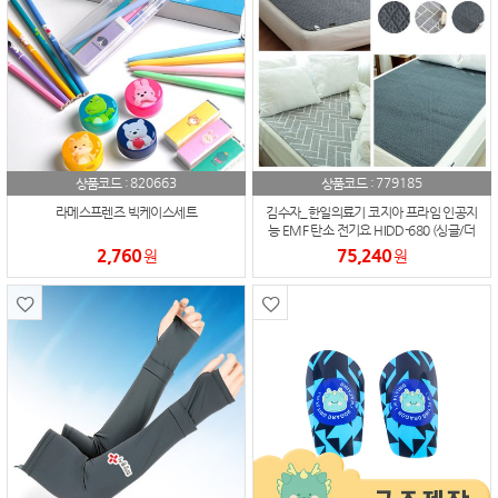
820663
779185
상품코드 :
상품코드 :
라메스프렌즈 빅케이스세트
김수자_한일의료기 코지아 프라임 인공지
능 EMF 탄소 전기요 HIDD-680 (싱글/더
블)
2,760
75,240
원
원