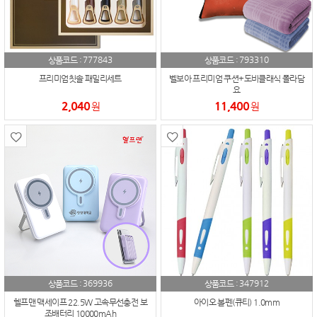
777843
793310
상품코드 :
상품코드 :
프리미엄칫솔 패밀리세트
벨보아 프리미엄 쿠션+도비클래식 폴라담
요
2,040
11,400
원
원
369936
347912
상품코드 :
상품코드 :
헬프맨 맥세이프 22.5W 고속무선충전 보
아이오 볼펜(큐티) 1.0mm
조배터리 10000mAh