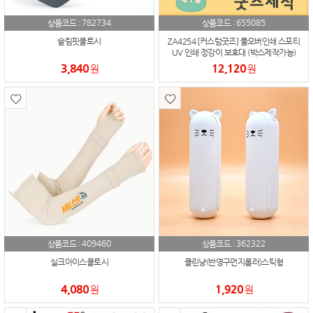
782734
655085
상품코드 :
상품코드 :
슬림핏쿨토시
ZA4254 [커스텀굿즈] 풀오버인쇄 스포티
UV 인쇄 정강이 보호대 (박스제작가능)
3,840
12,120
원
원
409460
362322
상품코드 :
상품코드 :
실크아이스쿨토시
클린냥(반영구먼지롤러)스틱형
4,080
1,920
원
원