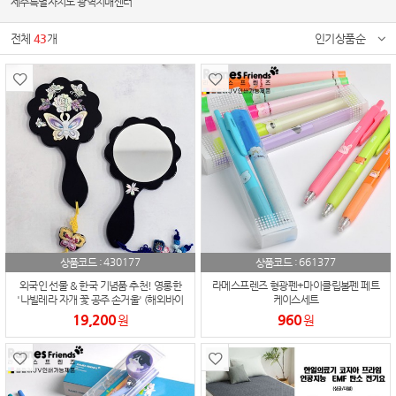
제주특별자치도 광역치매센터
전체
43
개
인기상품순
430177
661377
상품코드 :
상품코드 :
외국인 선물 & 한국 기념품 추천! 영롱한
라메스프렌즈 형광펜+마이클립볼펜 페트
'나빌레라 자개 꽃 공주 손거울' (해외바이
케이스세트
어/부모님 선물)
19,200
960
원
원