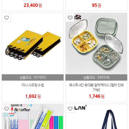
23,400
95
원
원
557055
595538
상품코드 :
상품코드 :
미니 스프링 수첩
뮤스트 4칸 휴대용 알약케이스 [컬러 인쇄
가능]
1,692
1,746
원
원