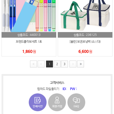
440013
236125
상품코드 :
상품코드 :
브랜드콜라보세트 1호
[볼란] 보온보냉백 (소).(대)
1,860
6,600
원
원
1
2
3
고객서비스
ID:
PW :
웹하드 파일올리기