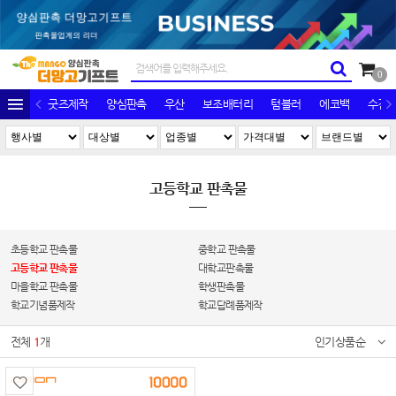
0
굿즈제작
양심판촉
우산
보조배터리
텀블러
에코백
수건/
고등학교 판촉물
초등학교 판촉물
중학교 판촉물
고등학교 판촉물
대학교판촉물
마을학교 판촉물
학생판촉물
학교기념품제작
학교답례품제작
전체
1
개
인기상품순