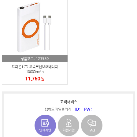
123980
상품코드 :
드리온 LCD 고속무선보조배터리
10000mAh
11,760
원
고객서비스
ID:
PW :
웹하드 파일올리기