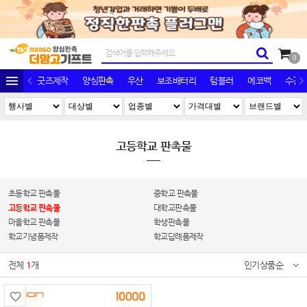
0
굿즈제작
양심판촉
우산
보조배터리
텀블러
에코백
수건/
고등학교 판촉물
초등학교 판촉물
중학교 판촉물
고등학교 판촉물
대학교판촉물
마을학교 판촉물
학생판촉물
학교기념품제작
학교답례품제작
전체
1
개
인기상품순