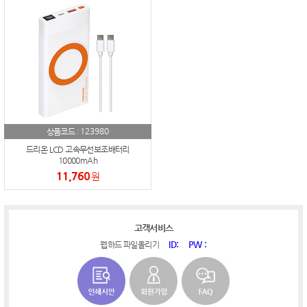
123980
상품코드 :
드리온 LCD 고속무선보조배터리
10000mAh
11,760
원
고객서비스
ID:
PW :
웹하드 파일올리기