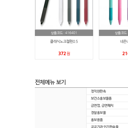
416401
상품코드 :
상품코드 
클래식노크젤펜0.5
네온
372
21
원
전체메뉴 보기
정직한판촉
보건소홍보물품
금연껌, 금연패치
경찰홍보물
홍보용품
공공기관 인기판촉물