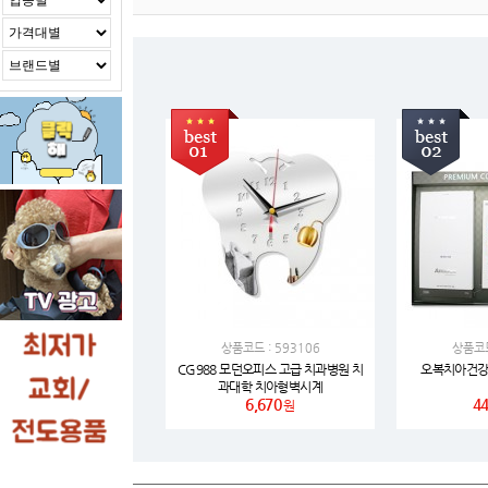
상품코드 : 593106
상품코드
CG988 모던오피스 고급 치과병원 치
오복치아건강
과대학 치아형벽시계
6,670
44
원