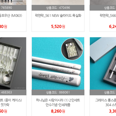
텀블러
8
765890
470496
:
상품코드 :
상품코드 
프우산 (M063)
락앤락_561 NEW 슬라이드 욕실화
락앤락_566
파우치
9
80
5,520
6,2
원
원
AP-100125
10
usb
11
보조배터리
12
송월타올
13
에코백
14
AP-100025
15
468363
866061
:
상품코드 :
상품코드 
쿠션
16
트 (종이 케이스)
하나님은 사랑이시라 (1) 2인세트
그레이스 롱스푼
 젓가락
안수기념-인쇄제품
304 
AP-100050
17
60
8,260
3,3
원
원