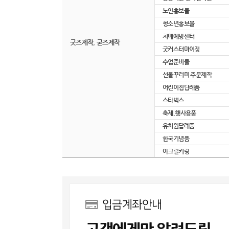
노인홍보물
청소년홍보물
치매예방센터
굿즈제작, 굳즈제작
굿커스터마이징
수업준비물
선물꾸러미 주문제작
어린이집답례품
스타벅스
축제,행사용품
유치원답례품
한국기념품
아크릴키링
입금계좌안내
고객에게만 알려드림