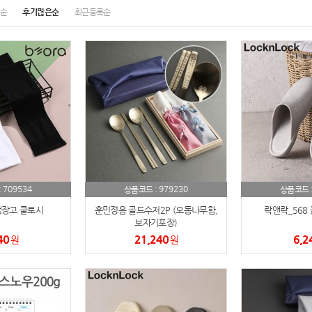
순
후기많은순
최근등록순
노트
18
스테들러
19
구급
20
물티슈
21
티슈
22
손톱
23
709534
979230
:
상품코드 :
상품코드 
 냉장고 쿨토시
훈민정음 골드수저2P (오동나무함,
락앤락_568
손톱깍이
24
보자기포장)
40
21,240
6,2
원
원
AP-100071
25
보냉
26
AP-100052
27