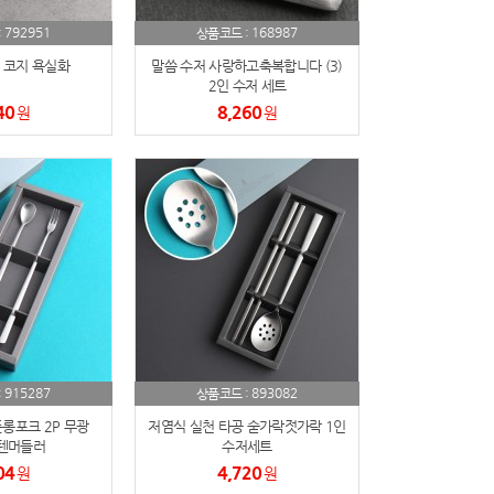
792951
168987
:
상품코드 :
 코지 욕실화
말씀 수저 사랑하고축복합니다 (3)
2인 수저 세트
40
8,260
원
원
915287
893082
:
상품코드 :
롱포크 2P 무광
저염식 실천 타공 숟가락젓가락 1인
스텐머들러
수저세트
04
4,720
원
원