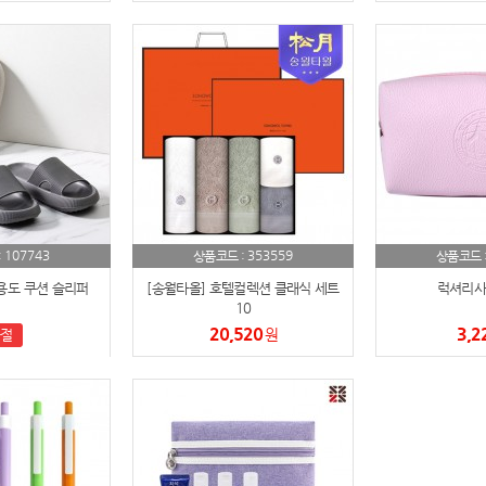
노트
18
스테들러
19
구급
20
물티슈
21
티슈
22
107743
353559
:
손톱
상품코드 :
상품코드 
23
용도 쿠션 슬리퍼
[송월타올] 호텔컬렉션 클래식 세트
럭셔리사
손톱깍이
24
10
20,520
3,2
원
절
AP-100071
25
보냉
26
AP-100052
27