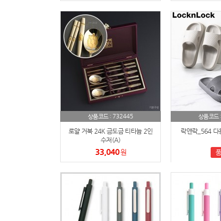
732445
상품코드 :
상품코드 
로얄 거북 24K 금도금 티타늄 2인
락앤락_564 다
수저(A)
33,040
원
품