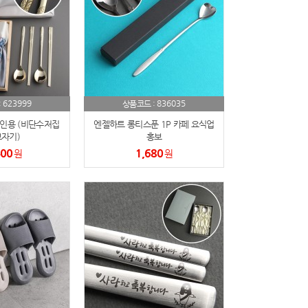
623999
836035
:
상품코드 :
2인용 (비단수저집
엔젤하트 롱티스푼 1P 카페 요식업
자기)
홍보
400
1,680
원
원