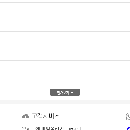
펼쳐보기
고객서비스
웹하드에 파일올리기
바로가기