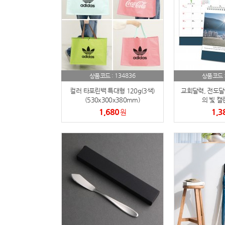
134836
상품코드 :
상품코드 
컬러 타포린백 특대형 120g(3색)
교회달력, 전도달
(530x300x380mm)
의 빛 캘
1,680
1,3
원