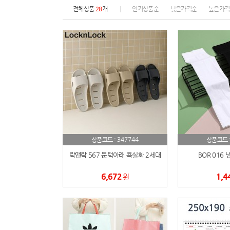
전체상품
28
개
인기상품순
낮은가격순
높은가격
347744
상품코드 :
상품코드 
락앤락 567 문턱아래 욕실화 2세대
BOR 016
6,672
1,4
원