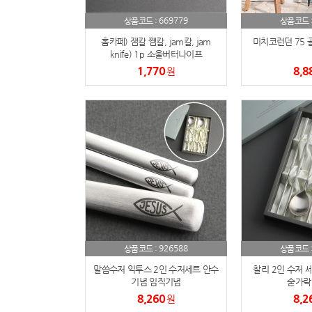
669779
상품코드 :
상품코드 
홈카페) 잼칼 쨈칼, jam칼, jam
미치코런던 75 골
knife) 1p 소울버터나이프
1,770
8,8
원
926588
상품코드 :
상품코드 
말씀수저 익투스 2인 수저세트 안수
찰리 2인 수저 세
기념 임직기념
숟가락
8,260
8,2
원