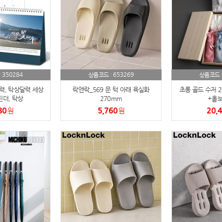
AP-100150
28
AP-100084
29
AP-100106
30
350284
653269
:
상품코드 :
상품코드 
우산
1
력, 탁상달력 세상
락앤락_569 문 턱 아래 욕실화
초롱 골드 수저 
린더, 탁상
270mm
+홑보
AP-100062
2
80
5,760
20,
원
원
타올
3
수건
4
볼펜
5
양심판촉
6
여행
7