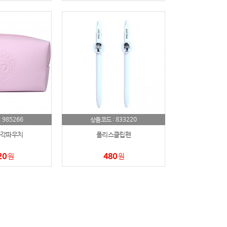
985266
833220
:
상품코드 :
각파우치
폴리스클립펜
20
480
원
원