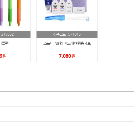
AP-100150
28
AP-100084
29
AP-100106
30
319552
571015
:
상품코드 :
니들펜
스포티 NB형 아모레여행용세트
6
7,080
원
원