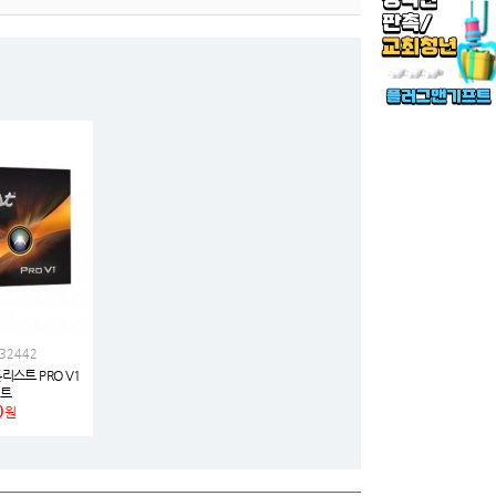
32442
리스트 PRO V1
세트
0
원