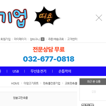
회원가입
마이페이지
주문/배송조회
고객센터
장바구니
0
올
USB
무선충전기
손톱깍이
최근 본 상품
HOME
더망고기프트
판촉물전문기업
교회판촉물
없음
원불교판촉물