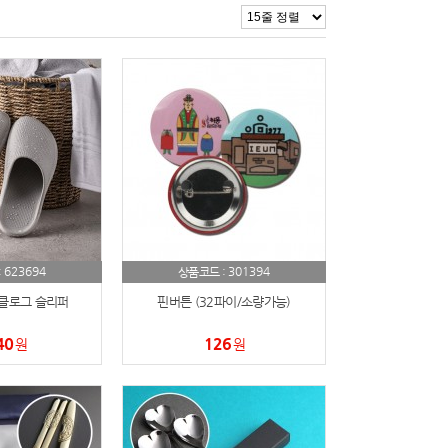
623694
301394
:
상품코드 :
 클로그 슬리퍼
핀버튼 (32파이/소량가능)
40
126
원
원