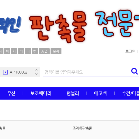
AP-100106
30
자
차
카
타
파
하
A-Z
숫자
로그인
우산
1
AP-100062
2
타올
3
우산
보조배터리
텀블러
에코백
수건/타
수건
4
볼펜
5
양심판촉
6
촉물
조계종판촉물