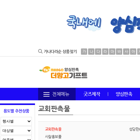
가나다라순 상품찾기
가
나
다
라
마
바
사
아
전체메뉴
굿즈제작
양심판촉
교회판촉물
용도별 추천상품
교회판촉물
성당판
사찰홍보물