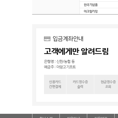
한국기념품
아크릴키링
입금계좌안내
고객에게만 알려드림
은행명 : 신한/농협 등
예금주 : 더망고기프트
신용카드
카드영수증
현금영수증
간편결제
출력
조회