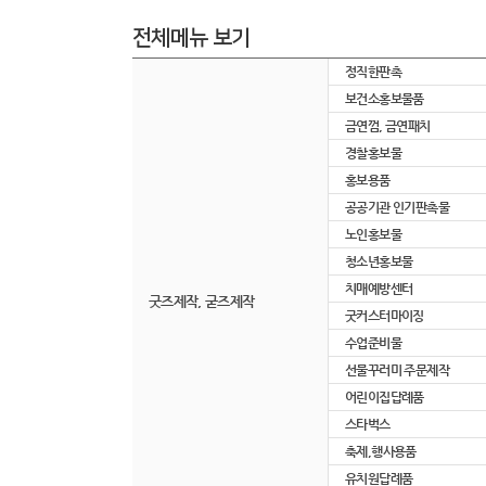
전체메뉴 보기
정직한판촉
보건소홍보물품
금연껌, 금연패치
경찰홍보물
홍보용품
공공기관 인기판촉물
노인홍보물
청소년홍보물
치매예방센터
굿즈제작, 굳즈제작
굿커스터마이징
수업준비물
선물꾸러미 주문제작
어린이집답례품
스타벅스
축제,행사용품
유치원답례품