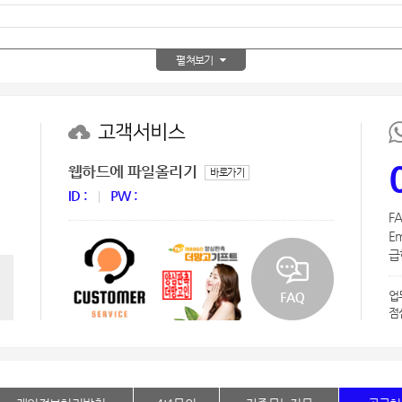
AP-100150
28
펼쳐보기
AP-100084
29
AP-100106
30
고객서비스
우산
1
웹하드에 파일올리기
바로가기
AP-100062
2
ID :
PW :
FA
타올
3
Em
급한
수건
4
업
볼펜
5
점
양심판촉
6
여행
7