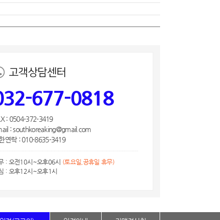
고객상담센터
032-677-0818
X : 0504-372-3419
ail : southkoreaking@gmail.com
연락 : 010-8635-3419
무 : 오전10시~오후06시
(토요일,공휴일 휴무)
심 : 오후12시~오후1시