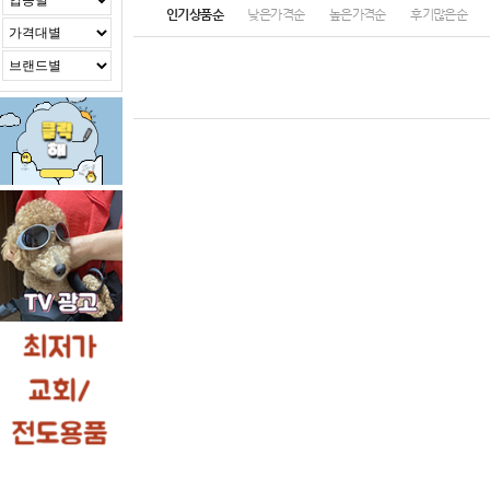
인기상품순
낮은가격순
높은가격순
후기많은순