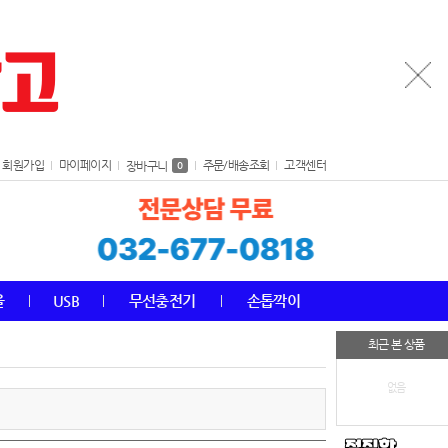
회원가입
마이페이지
주문/배송조회
고객센터
장바구니
0
올
USB
무선충전기
손톱깍이
최근 본 상품
없음