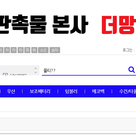
AP-100106
30
자
차
카
타
파
하
A-Z
숫자
로그인
우산
1
AP-100062
2
타올
3
우산
보조배터리
텀블러
에코백
수건/타
수건
4
볼펜
5
양심판촉
6