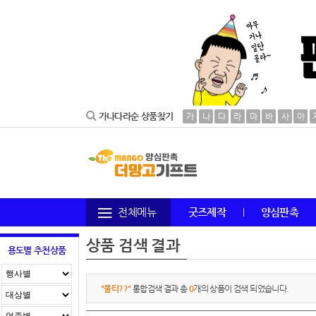
가나다라순 상품찾기
가
나
다
라
마
바
사
아
전체메뉴
굿즈제작
양심판촉
상품 검색 결과
용도별 추천상품
"물티??"
통합검색 결과 총
0
개의 상품이 검색 되었습니다.