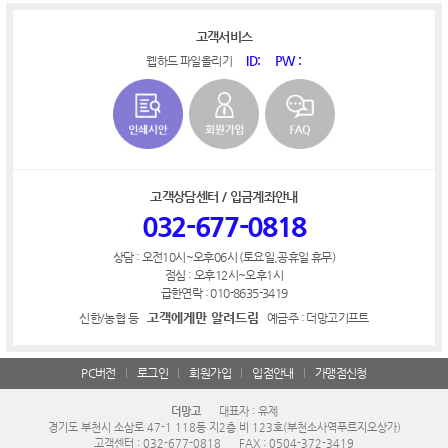
고객서비스
ID:
PW :
웹하드 파일올리기
고객상담센터 / 입금계좌안내
032-677-0818
상담 : 오전10시~오후06시 (토요일,공휴일 휴무)
점심 : 오후12시~오후1시
급한연락 : 010-8635-3419
고객에게만 알려드림
신한/농협 등
예금주 : 더망고기프트
PC버전
로그인
회원가입
입점안내
가맹점신청
더망고
대표자 : 유제
경기도 부천시 소삼로 47-1 118동 지2층 비 123호(부천소사역푸르지오상가)
고객센터 : 032-677-0818
FAX : 0504-372-3419