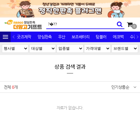
0
굿즈제작
양심판촉
우산
보조배터리
텀블러
에코백
수건/
상품 검색 결과
전체
0
개
인기상품순
자료가 없습니다.