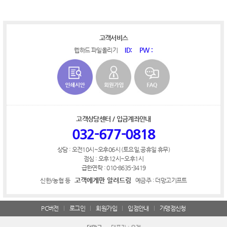
고객서비스
ID:
PW :
웹하드 파일올리기
고객상담센터 / 입금계좌안내
032-677-0818
상담 : 오전10시~오후06시 (토요일,공휴일 휴무)
점심 : 오후12시~오후1시
급한연락 : 010-8635-3419
고객에게만 알려드림
신한/농협 등
예금주 : 더망고기프트
PC버전
로그인
회원가입
입점안내
가맹점신청