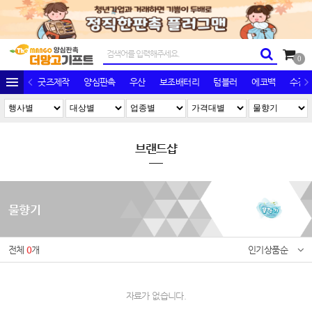
0
굿즈제작
양심판촉
우산
보조배터리
텀블러
에코백
수건/
브랜드샵
물향기
전체
0
개
인기상품순
자료가 없습니다.