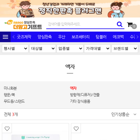
0
굿즈제작
양심판촉
우산
보조배터리
텀블러
에코백
수건/
액자
미니화분
액자
행운/복
방향제(디퓨저)/캔들
무드등/스탠드
기타 장식용품
전체
3
개
인기상품순