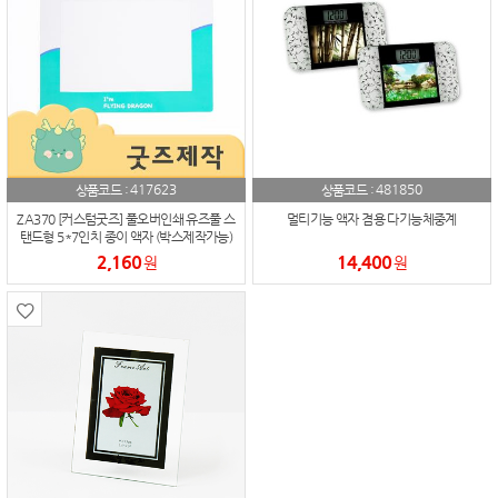
417623
481850
상품코드 :
상품코드 :
ZA370 [커스텀굿즈] 풀오버인쇄 유즈풀 스
멀티기능 액자 겸용 다기능체중계
탠드형 5*7인치 종이 액자 (박스제작가능)
2,160
14,400
원
원