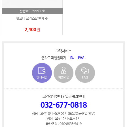
999128
상품코드 :
하모니 크리스탈 액자 小
2,400
원
고객서비스
ID:
PW :
웹하드 파일올리기
고객상담센터 / 입금계좌안내
032-677-0818
상담 : 오전10시~오후06시 (토요일,공휴일 휴무)
점심 : 오후12시~오후1시
급한연락 : 010-8635-3419