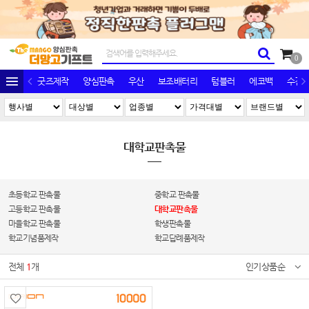
0
굿즈제작
양심판촉
우산
보조배터리
텀블러
에코백
수건/
대학교판촉물
초등학교 판촉물
중학교 판촉물
고등학교 판촉물
대학교판촉물
마을학교 판촉물
학생판촉물
학교기념품제작
학교답례품제작
전체
1
개
인기상품순