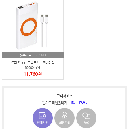
123980
상품코드 :
드리온 LCD 고속무선보조배터리
10000mAh
11,760
원
고객서비스
ID:
PW :
웹하드 파일올리기