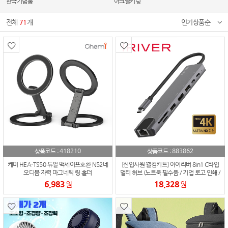
한국기념품
아크릴키링
전체
71
개
인기상품순
418210
883862
상품코드 :
상품코드 :
케미 HEA-TS50 듀얼 맥세이프호환 N52네
[신입사원 웰컴키트] 아이리버 8in1 C타입
오디뮴 자력 마그네틱 링 홀더
멀티 허브 (노트북 필수품 / 기업 로고 인쇄 /
재택근무 선물) 아이리버 IHC-HW12-
6,983
18,328
원
원
HUB8 100Mbps HDMI 4K 영상지원 LAN
8in1 멀티 허브