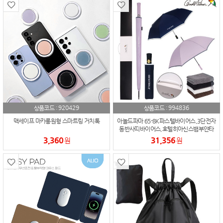
920429
994836
상품코드 :
상품코드 :
맥세이프 마카롱원형 스마트링 거치톡
아놀드파마 65-8K파스텔바이어스,3단전자
동반사띠바이어스,호텔히아신스뱀부얀타
올세트
3,360
31,356
원
원