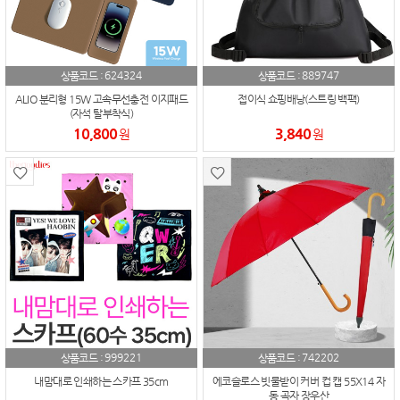
624324
889747
상품코드 :
상품코드 :
ALIO 분리형 15W 고속무선충전 이지패드
접이식 쇼핑배낭(스트링 백팩)
(자석 탈부착식)
10,800
3,840
원
원
999221
742202
상품코드 :
상품코드 :
내맘대로 인쇄하는 스카프 35cm
에코슬로스 빗물받이 커버 컵 캡 55X14 자
동 곡자 장우산