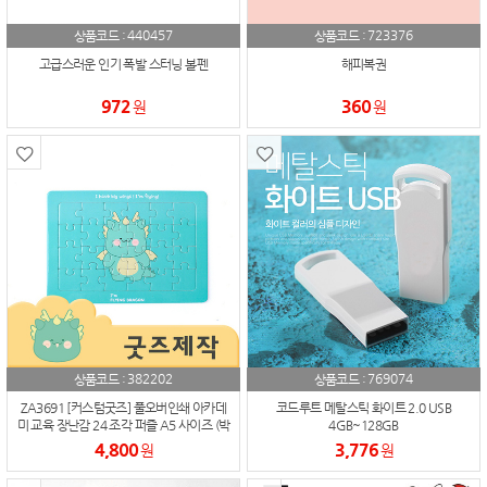
440457
723376
상품코드 :
상품코드 :
고급스러운 인기 폭발 스터닝 볼펜
해피복권
972
360
원
원
382202
769074
상품코드 :
상품코드 :
ZA3691 [커스텀굿즈] 풀오버인쇄 아카데
코드루트 메탈스틱 화이트 2.0 USB
미 교육 장난감 24 조각 퍼즐 A5 사이즈 (박
4GB~128GB
스제작가능)
4,800
3,776
원
원