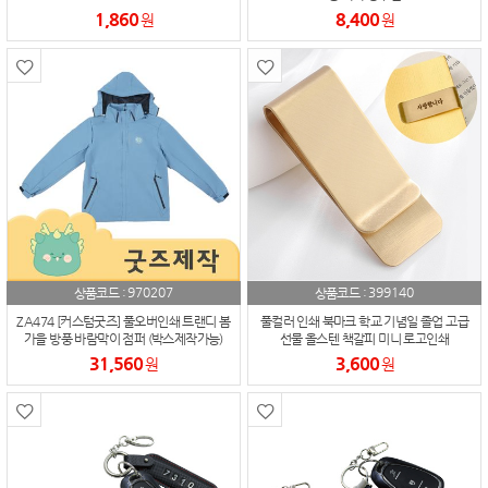
1,860
8,400
원
원
970207
399140
상품코드 :
상품코드 :
ZA474 [커스텀굿즈] 풀오버인쇄 트랜디 봄
풀컬러 인쇄 북마크 학교 기념일 졸업 고급
가을 방풍 바람막이 점퍼 (박스제작가능)
선물 올스텐 책갈피 미니 로고인쇄
31,560
3,600
원
원