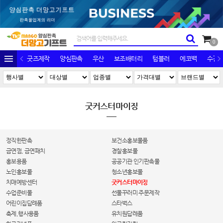
0
굿즈제작
양심판촉
우산
보조배터리
텀블러
에코백
수건/
굿커스터마이징
정직한판촉
보건소홍보물품
금연껌, 금연패치
경찰홍보물
홍보용품
공공기관 인기판촉물
노인홍보물
청소년홍보물
치매예방센터
굿커스터마이징
수업준비물
선물꾸러미 주문제작
어린이집답례품
스타벅스
축제,행사용품
유치원답례품