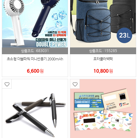
683031
155285
상품코드 :
상품코드 :
초소형 더블파워 미니선풍기 2000mAh
포터쿨러백팩
6,600
10,800
원
원