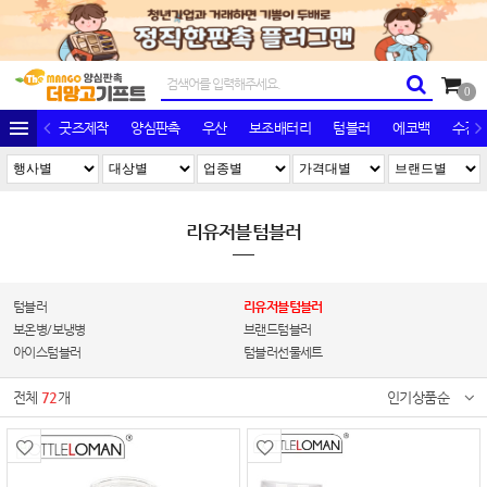
0
굿즈제작
양심판촉
우산
보조배터리
텀블러
에코백
수건/
리유저블텀블러
텀블러
리유저블텀블러
보온병/보냉병
브랜드텀블러
아이스텀블러
텀블러선물세트
전체
72
개
인기상품순