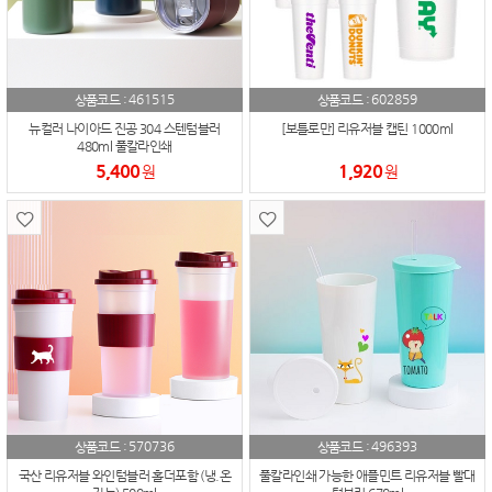
461515
602859
상품코드 :
상품코드 :
뉴컬러 나이아드 진공 304 스텐텀블러
[보틀로만] 리유저블 캡틴 1000ml
480ml 풀칼라인쇄
5,400
1,920
원
원
570736
496393
상품코드 :
상품코드 :
국산 리유저블 와인텀블러 홀더포함 (냉.온
풀칼라인쇄 가능한 애플민트 리유저블 빨대