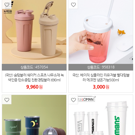
457054
958318
상품코드 :
상품코드 :
(국산) 숨텀블러 쉐이커 스포츠 나무소재 녹
국산, 베이직 심플라인 리유저블 빨대텀블
색인증 탄소중립 친환경텀블러 690ml
러 에코젠 냉온가능500ml
9,960
3,000
원
원