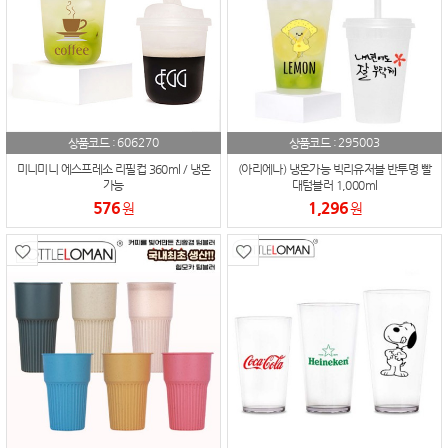
606270
295003
상품코드 :
상품코드 :
미니미니 에스프레소 리필컵 360ml / 냉온
(아리에나) 냉온가능 빅리유저블 반투명 빨
가능
대텀블러 1,000ml
576
1,296
원
원