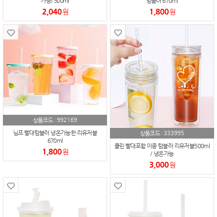
가능) 500ml
텀블러 670ml
2,040
1,800
원
원
992169
상품코드 :
333995
님프 빨대텀블러 냉온가능한 리유저블
상품코드 :
670ml
클린 빨대포함 이중 텀블러 리유저블500ml
1,800
원
/ 냉온가능
3,000
원