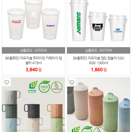
245836
687934
상품코드 :
상품코드 :
[보틀로만] 리유저블 트라이탄 카페리아 텀
[보틀로만] 리유저블 캡틴 텀블러 500/
블러 473ml
600/ 1000ml
3,840
1,860
원
원