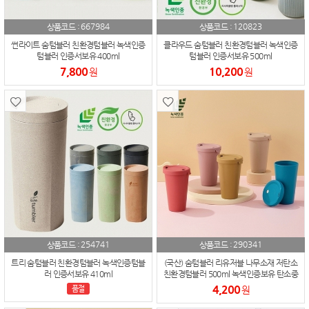
667984
120823
상품코드 :
상품코드 :
썬라이트 숨텀블러 친환경텀블러 녹색인증
클라우드 숨텀블러 친환경텀블러 녹색인증
텀블러 인증서보유 400ml
텀블러 인증서보유 500ml
7,800
10,200
원
원
254741
290341
상품코드 :
상품코드 :
트리 숨텀블러 친환경텀블러 녹색인증텀블
(국산) 숨텀블러 리유저블 나무소재 저탄소
러 인증서보유 410ml
친환경텀블러 500ml 녹색인증보유 탄소중
립
4,200
품절
원