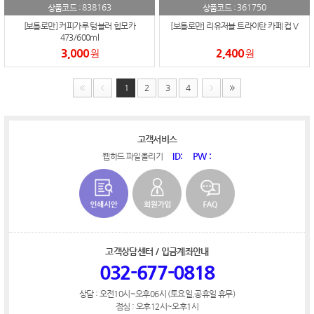
838163
361750
상품코드 :
상품코드 :
[보틀로만] 커피가루 텀블러 힙모카
[보틀로만] 리유저블 트라이탄 카페 컵 V
473/600ml
3,000
2,400
원
원
1
2
3
4
고객서비스
ID:
PW :
웹하드 파일올리기
고객상담센터 / 입금계좌안내
032-677-0818
상담 : 오전10시~오후06시 (토요일,공휴일 휴무)
점심 : 오후12시~오후1시