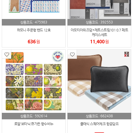
475983
392553
상품코드 :
상품코드 :
하모니 주문형 밴드 12호
아모티아위즈덤+제트스트림101 0.7 페트
케이스세트
636
11,400
원
원
592614
662438
상품코드 :
상품코드 :
로얄 보타닉 큐가든 향수비누
클래식 스퀘어체크 항공담요