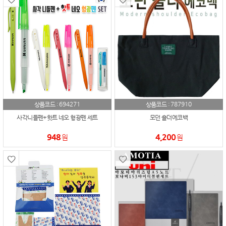
694271
787910
상품코드 :
상품코드 :
사각니들펜+핫트 네오 형광펜 세트
모던 숄더에코백
948
4,200
원
원