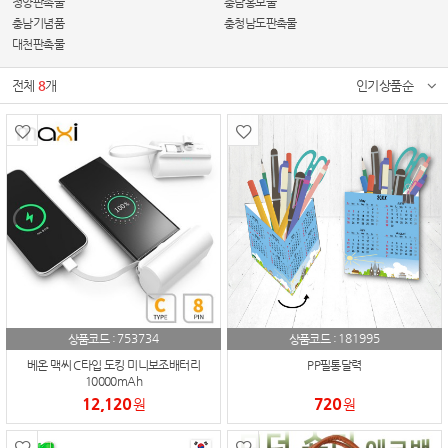
청양판촉물
충남홍보물
충남기념품
충청남도판촉물
대천판촉물
전체
8
개
인기상품순
753734
181995
상품코드 :
상품코드 :
베온 맥씨 C타입 도킹 미니보조배터리
PP필통달력
10000mAh
12,120
720
원
원