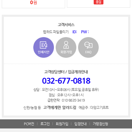
0
원
품절
고객서비스
ID:
PW :
웹하드 파일올리기
고객상담센터 / 입금계좌안내
032-677-0818
상담 : 오전10시~오후06시 (토요일,공휴일 휴무)
점심 : 오후12시~오후1시
급한연락 : 010-8635-3419
고객에게만 알려드림
신한/농협 등
예금주 : 더망고기프트
PC버전
로그인
회원가입
입점안내
가맹점신청