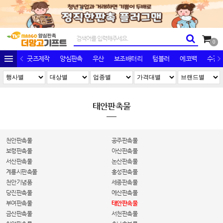
0
굿즈제작
양심판촉
우산
보조배터리
텀블러
에코백
수건/
태안판촉물
천안판촉물
공주판촉물
보령판촉물
아산판촉물
서산판촉물
논산판촉물
계룡시판촉물
홍성판촉물
천안기념품
세종판촉물
당진판촉물
에산판촉물
부여판촉물
태안판촉물
금산판촉물
서천판촉물