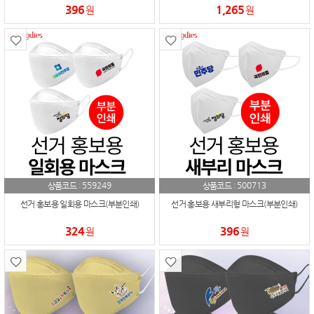
396
1,265
원
원
559249
500713
상품코드 :
상품코드 :
선거 홍보용 일회용 마스크(부분인쇄)
선거 홍보용 새부리형 마스크(부분인쇄)
324
396
원
원