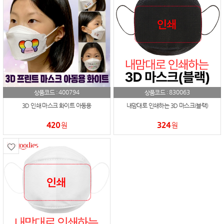
400794
830063
상품코드 :
상품코드 :
3D 인쇄 마스크 화이트 아동용
내맘대로 인쇄하는 3D 마스크(블랙)
420
324
원
원