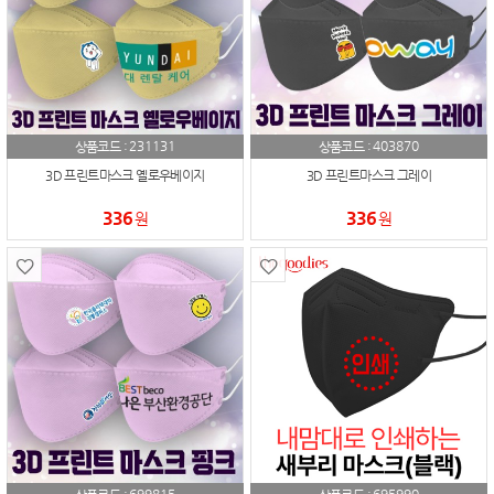
231131
403870
상품코드 :
상품코드 :
3D 프린트마스크 옐로우베이지
3D 프린트마스크 그레이
336
336
원
원