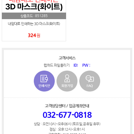
851285
상품코드 :
내맘대로 인쇄하는 3D 마스크(화이트)
324
원
고객서비스
ID:
PW :
웹하드 파일올리기
고객상담센터 / 입금계좌안내
032-677-0818
상담 : 오전10시~오후06시 (토요일,공휴일 휴무)
점심 : 오후12시~오후1시