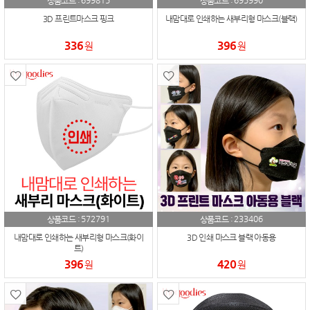
699815
695990
상품코드 :
상품코드 :
3D 프린트마스크 핑크
내맘대로 인쇄하는 새부리형 마스크(블랙)
336
396
원
원
572791
233406
상품코드 :
상품코드 :
내맘대로 인쇄하는 새부리형 마스크(화이
3D 인쇄 마스크 블랙 아동용
트)
396
420
원
원