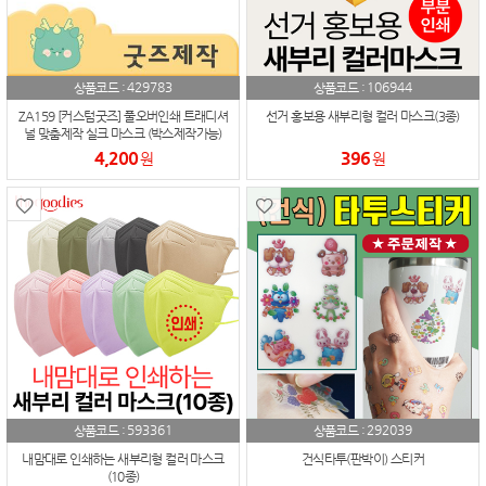
429783
106944
상품코드 :
상품코드 :
ZA159 [커스텀굿즈] 풀오버인쇄 트래디셔
선거 홍보용 새부리형 컬러 마스크(3종)
널 맞춤제작 실크 마스크 (박스제작가능)
4,200
396
원
원
593361
292039
상품코드 :
상품코드 :
내맘대로 인쇄하는 새부리형 컬러 마스크
건식타투(판박이) 스티커
(10종)