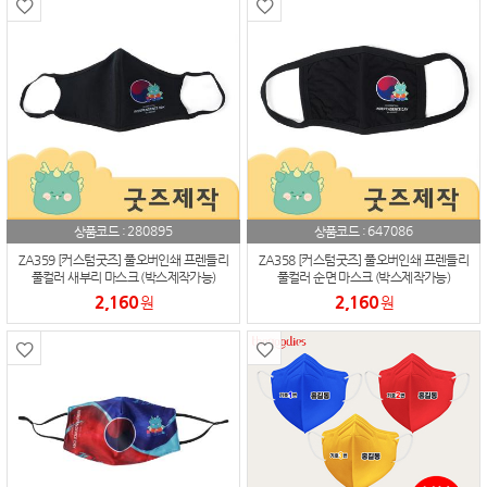
280895
647086
상품코드 :
상품코드 :
ZA359 [커스텀굿즈] 풀오버인쇄 프렌들리
ZA358 [커스텀굿즈] 풀오버인쇄 프렌들리
풀컬러 새부리 마스크 (박스제작가능)
풀컬러 순면 마스크 (박스제작가능)
2,160
2,160
원
원