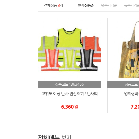
전체상품
3
개
인기상품순
낮은가격순
높은가격
363456
상품코드 :
상품코드 
고휘도 야광 반사 안전조끼 / 반사띠
명화장바
6,360
7,2
원
전체메뉴 보기