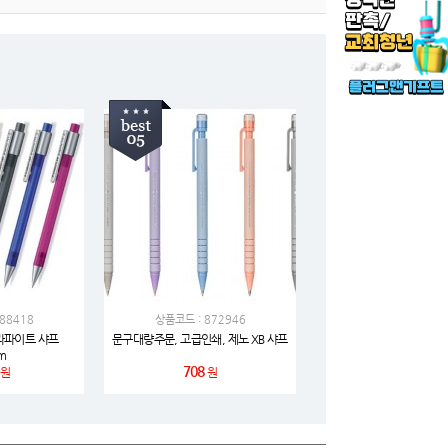
88418
상품코드 : 872946
그라파이트 샤프
문구대량주문, 고급인쇄, 제노 XB 샤프
m
708
원
원