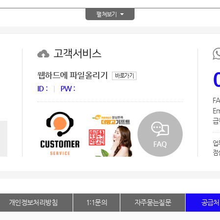
텀블러
8
펼쳐보기
파우치
9
고객서비스
AP-100125
10
웹하드에 파일올리기
바로가기
usb
11
ID :
PW :
보조배터리
12
FA
Em
송월타올
급한
13
에코백
14
업
점
AP-100025
15
쿠션
16
개인정보처리방침
1:1문의
자주묻는질문
공급처
AP-100050
17