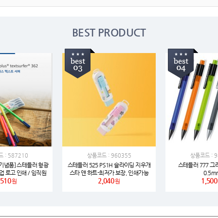
여행
7
텀블러
8
BEST PRODUCT
파우치
9
AP-100125
10
usb
11
보조배터리
12
송월타올
13
에코백
14
 : 587210
상품코드 : 960355
상품코드 : 9
기념품] 스테들러 형광
스테들러 525 PS1H 슬라이딩 지우개
스테들러 777 
기업 로고 인쇄 / 임직원
스타 앤 하트-최저가 보장, 인쇄가능
0.5m
AP-100025
15
,510
2,040
1,500
천 / 납기 준수)
원
원
쿠션
16
AP-100050
17