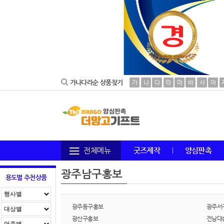
가나다라순 상품찾기
가
나
다
라
마
바
사
아
전체메뉴
굿즈제작
양심판촉
광주남구홍보
용도별 추천상품
광주동구홍보
광주서
광산구홍보
전남대