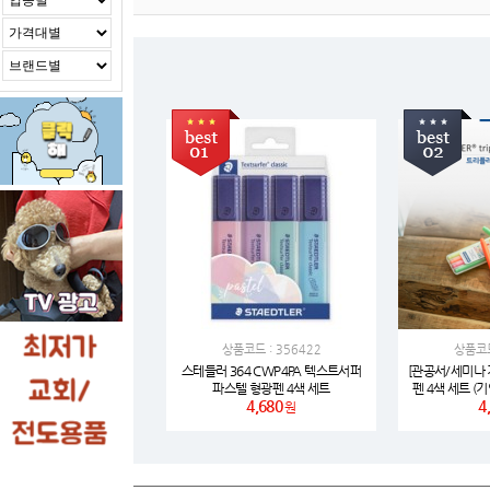
상품코드 : 356422
상품코드
스테들러 364 CWP4PA 텍스트서퍼
[관공서/세미나 
파스텔 형광펜 4색 세트
펜 4색 세트 (
4,680
4
웰컴키트 추
원