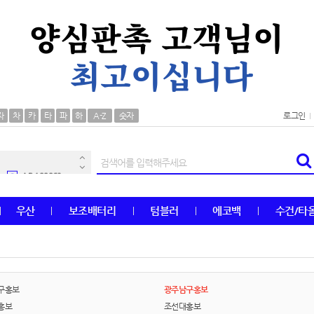
AP-100106
30
자
차
카
타
파
하
A-Z
숫자
로그인
우산
1
AP-100062
2
타올
3
우산
보조배터리
텀블러
에코백
수건/타
수건
4
볼펜
5
양심판촉
6
구홍보
광주남구홍보
홍보
조선대홍보