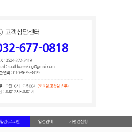
고객상담센터
032-677-0818
X : 0504-372-3419
ail : southkoreaking@gmail.com
연락 : 010-8635-3419
무 : 오전10시~오후06시
(토요일,공휴일 휴무)
심 : 오후12시~오후1시
입점(로그인)
입점안내
가맹점신청