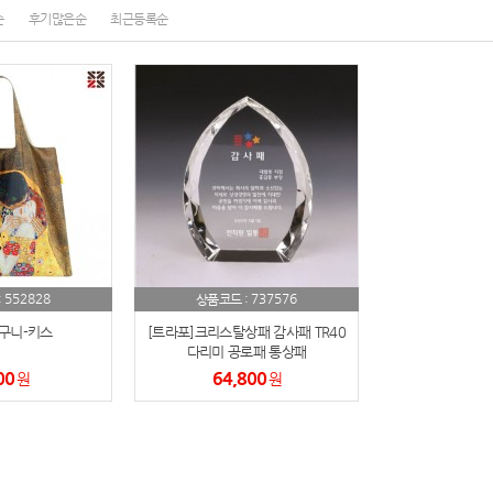
순
후기많은순
최근등록순
노트
18
스테들러
19
구급
20
물티슈
21
티슈
22
손톱
23
552828
737576
:
상품코드 :
구니-키스
[트라포]크리스탈상패 감사패 TR40
손톱깍이
24
다리미 공로패 통상패
00
64,800
원
원
AP-100071
25
보냉
26
AP-100052
27