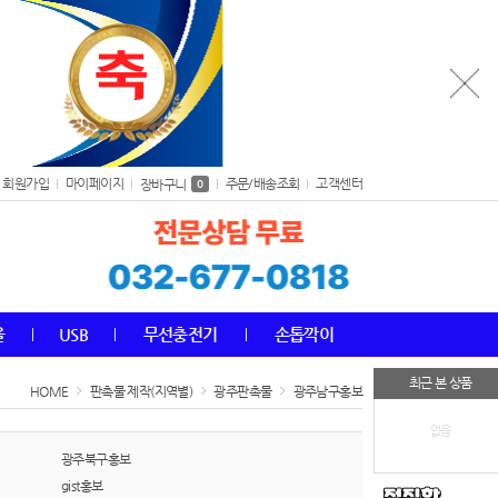
회원가입
마이페이지
주문/배송조회
고객센터
장바구니
0
올
USB
무선충전기
손톱깍이
최근 본 상품
HOME
판촉물 제작(지역별)
광주판촉물
광주남구홍보
없음
광주북구홍보
gist홍보