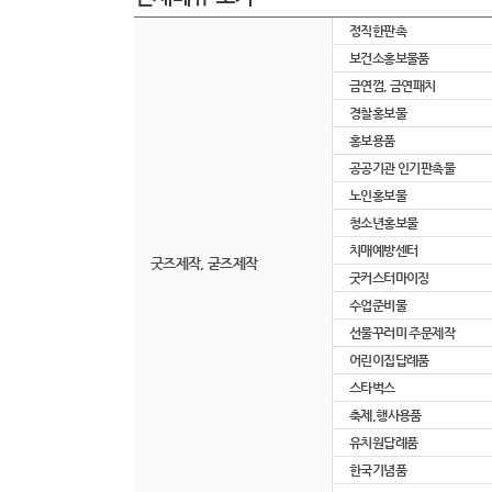
정직한판촉
보건소홍보물품
금연껌, 금연패치
경찰홍보물
홍보용품
공공기관 인기판촉물
노인홍보물
청소년홍보물
치매예방센터
굿즈제작, 굳즈제작
굿커스터마이징
수업준비물
선물꾸러미 주문제작
어린이집답례품
스타벅스
축제,행사용품
유치원답례품
한국기념품