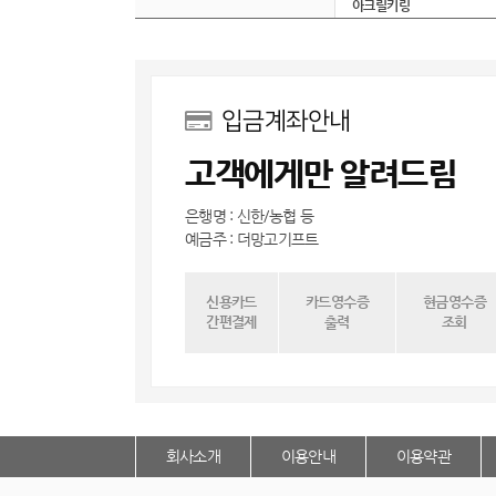
아크릴키링
입금계좌안내
고객에게만 알려드림
은행명 : 신한/농협 등
예금주 : 더망고기프트
신용카드
카드영수증
현금영수증
간편결제
출력
조회
회사소개
이용안내
이용약관