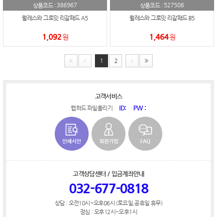
386967
527506
상품코드 :
상품코드 :
월레스와 그로밋 리갈패드 A5
월레스와 그로밋 리갈패드 B5
1,092
1,464
원
원
1
2
고객서비스
ID:
PW :
웹하드 파일올리기
고객상담센터 / 입금계좌안내
032-677-0818
상담 : 오전10시~오후06시 (토요일,공휴일 휴무)
점심 : 오후12시~오후1시