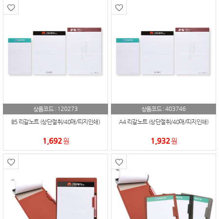
120273
403746
상품코드 :
상품코드 :
B5 리갈노트 (상단절취/40매/띠지인쇄)
A4 리갈노트 (상단절취/40매/띠지인쇄)
1,692
1,932
원
원