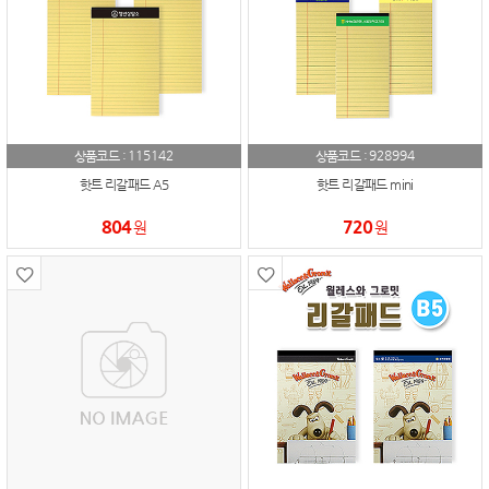
115142
928994
상품코드 :
상품코드 :
핫트 리갈패드 A5
핫트 리갈패드 mini
804
720
원
원