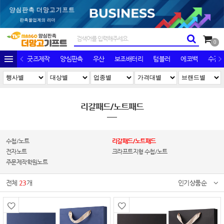
0
굿즈제작
양심판촉
우산
보조배터리
텀블러
에코백
수건/
리갈패드/노트패드
수첩/노트
리갈패드/노트패드
전자노트
크라프트지형 수첩/노트
주문제작학원노트
전체
23
개
인기상품순