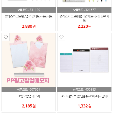
831120
321677
상품코드 :
상품코드 :
월레스와 그로밋 A5 리갈패드+샤프 세트
월레스와 그로밋 B5리갈패드+심플 볼펜 세
트
2,880
2,220
원
원
607651
455383
상품코드 :
상품코드 :
PP광고팝업 메모지
A5 리갈노트 (상단절취/40매/띠지인쇄)
2,185
1,332
원
원