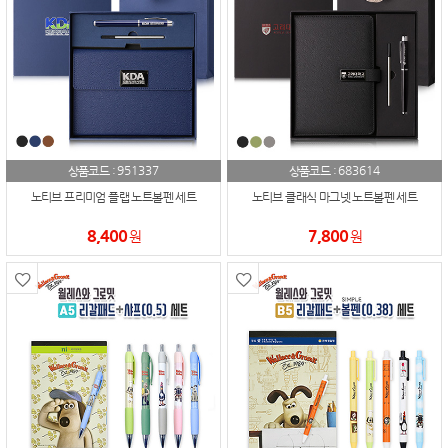
951337
683614
상품코드 :
상품코드 :
노티브 프리미엄 플랩 노트볼펜 세트
노티브 클래식 마그넷 노트볼펜 세트
8,400
7,800
원
원