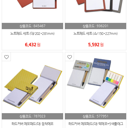
845467
936201
상품코드 :
상품코드 :
노트패드 세트 (대/202*281mm)
노트패드 세트 (소/150*227mm)
6,432
5,592
원
원
787023
577951
상품코드 :
상품코드 :
하드커버 메모패드(대) 점착메모
하드커버 메모패드(대) 떡메모+5색플래그