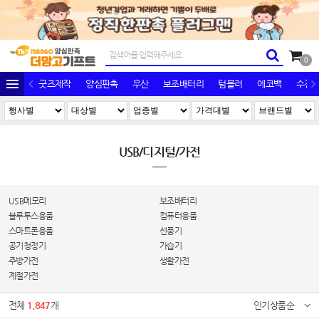
0
굿즈제작
양심판촉
우산
보조배터리
텀블러
에코백
수건/
USB/디지털/가전
USB메모리
보조배터리
블루투스용품
컴퓨터용품
스마트폰용품
선풍기
공기청정기
가습기
주방가전
생활가전
계절가전
전체
1,847
개
인기상품순