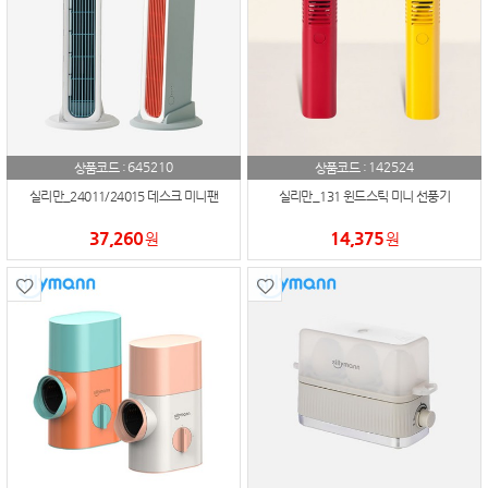
645210
142524
상품코드 :
상품코드 :
실리만_24011/24015 데스크 미니팬
실리만_131 윈드스틱 미니 선풍기
37,260
14,375
원
원