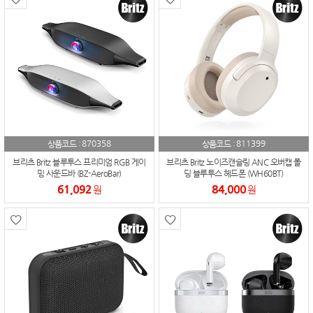
870358
811399
상품코드 :
상품코드 :
브리츠 Britz 블루투스 프리미엄 RGB 게이
브리츠 Britz 노이즈캔슬링 ANC 오버캡 폴
밍 사운드바 (BZ-AeroBar)
딩 블루투스 헤드폰 (WH60BT)
61,092
84,000
원
원