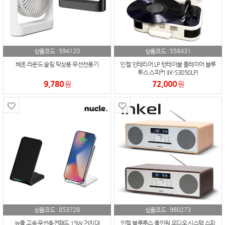
594120
558431
상품코드 :
상품코드 :
베온 라운드 슬림 탁상용 무선선풍기
인켈 인테리어 LP 턴테이블 플레이어 블루
투스 스피커 (IK-S3050LP)
9,780
72,000
원
원
853728
980273
상품코드 :
상품코드 :
뉴클 고속 무선충전패드 15W 거치대
인켈 블루투스 올인원 오디오 시스템 스피