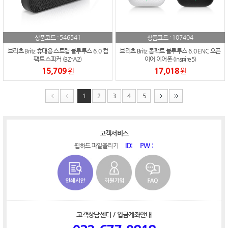
546541
107404
상품코드 :
상품코드 :
브리츠 Britz 휴대용 스트랩 블루투스 6.0 컴
브리츠 Britz 콤팩트 블루투스 6.0 ENC 오픈
팩트 스피커 (BZ-A2)
이어 이어폰 (Inspire5)
15,709
17,018
원
원
1
2
3
4
5
고객서비스
ID:
PW :
웹하드 파일올리기
고객상담센터 / 입금계좌안내