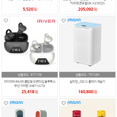
커(리모콘포함)(IK-A370CD)
5,520
205,092
원
원
877156
791284
상품코드 :
상품코드 :
아이리버 IRIVER 클립형 오픈타입 블루투스
실리만_25012 올데이 제습기
무선 이어폰 (IHBT-US70)
25,418
160,800
원
원