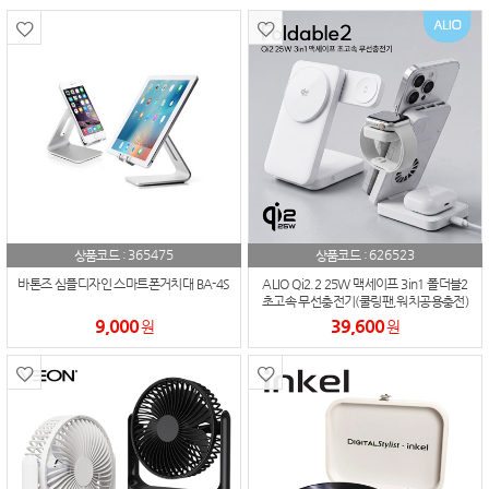
365475
626523
상품코드 :
상품코드 :
바톤즈 심플디자인 스마트폰거치대 BA-4S
ALIO Qi2.2 25W 맥세이프 3in1 폴더블2
초고속 무선충전기(쿨링팬,워치공용충전)
9,000
39,600
원
원