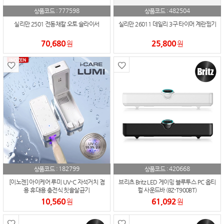
777598
482504
상품코드 :
상품코드 :
실리만 2501 전동채칼 오토 슬라이서
실리만 26011 데일리 3구 타이머 계란찜기
70,680
25,800
원
원
182799
420668
상품코드 :
상품코드 :
[이노젠] 아이케어 루미 UV-C 자석거치 겸
브리츠 Britz LED 게이밍 블루투스 PC 옵티
용 휴대용 충전식 칫솔살균기
컬 사운드바 (BZ-T900BT)
10,560
61,092
원
원