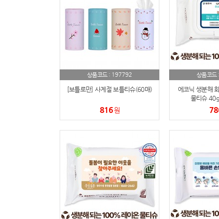
197792
상품코드 :
상품코드 
[보틀로만] 사계절 보틀티슈(60매)
에코닉 생분해 
물티슈 40g 
816
78
원