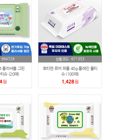
994729
671353
:
상품코드 :
 플러셔블 그린
로티엔 퓨어 퍼플 40g 플레인 물티
티슈 (20매)
슈 (100매)
4
1,428
원
원