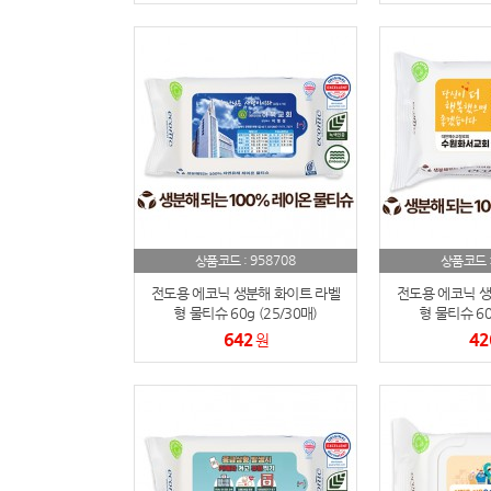
958708
상품코드 :
상품코드 
전도용 에코닉 생분해 화이트 라벨
전도용 에코닉 생
형 물티슈 60g (25/30매)
형 물티슈 60g
642
42
원