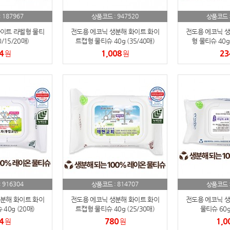
AP-100084
29
187967
947520
:
상품코드 :
상품코드 
AP-100106
30
이트 라벨형 물티
전도용 에코닉 생분해 화이트 화이
전도용 에코닉 생
0/15/20매)
트캡형 물티슈 40g (35/40매)
형 물티슈 40g 
4
1,008
23
원
원
916304
814707
:
상품코드 :
상품코드 
분해 화이트 화이
전도용 에코닉 생분해 화이트 화이
전도용 에코닉 생
40g (20매)
트캡형 물티슈 40g (25/30매)
물티슈 60g 
4
780
1,0
원
원