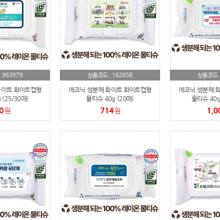
스테들러
19
구급
20
물티슈
21
티슈
22
963979
162858
:
상품코드 :
상품코드 
화이트 화이트캡형
에코닉 생분해 화이트 화이트캡형
에코닉 생분해 
손톱
23
(25/30매)
물티슈 40g (20매)
물티슈 40g 
0
714
1,0
원
원
손톱깍이
24
AP-100071
25
보냉
26
AP-100052
27
AP-100150
28