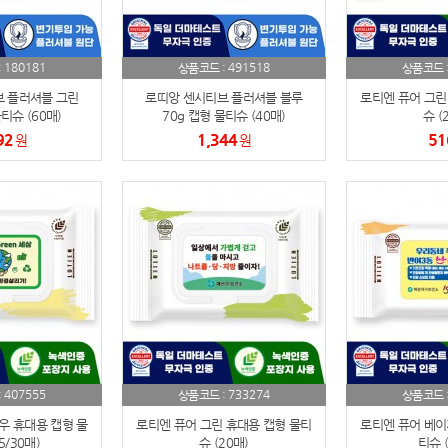
AP-100084
29
180181
491518
:
상품코드 :
상품코드 
AP-100106
30
 플러셔블 그린
로띠앙 센시티브 플러셔블 블루
로티엔 퓨어 그린
티슈 (60매)
70g 캡형 물티슈 (40매)
슈 (
우산
1
92
1,344
51
원
원
AP-100062
2
타올
3
수건
4
볼펜
5
양심판촉
6
여행
7
407555
733274
:
상품코드 :
상품코드 
우 휴대용 캡형 물
로티엔 퓨어 그린 휴대용 캡형 물티
로티엔 퓨어 베이
텀블러
8
5/30매)
슈 (20매)
티슈 (