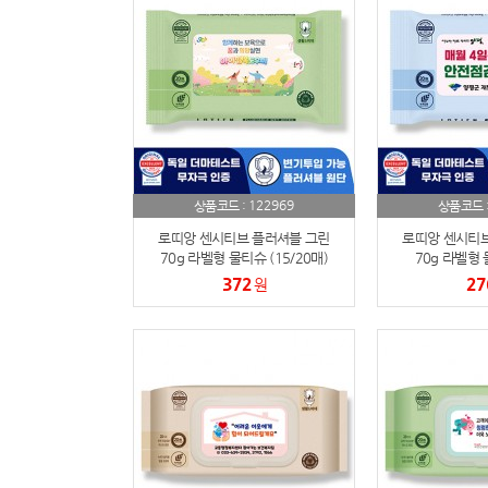
122969
상품코드 :
상품코드 
로띠앙 센시티브 플러셔블 그린
로띠앙 센시티브
70g 라벨형 물티슈 (15/20매)
70g 라벨형 
372
27
원