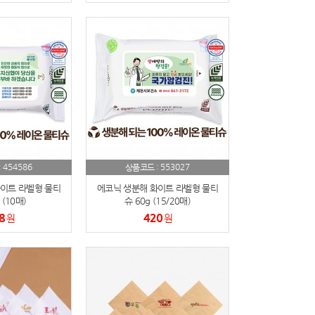
454586
553027
:
상품코드 :
이트 라벨형 물티
에코닉 생분해 화이트 라벨형 물티
 (10매)
슈 60g (15/20매)
8
420
원
원