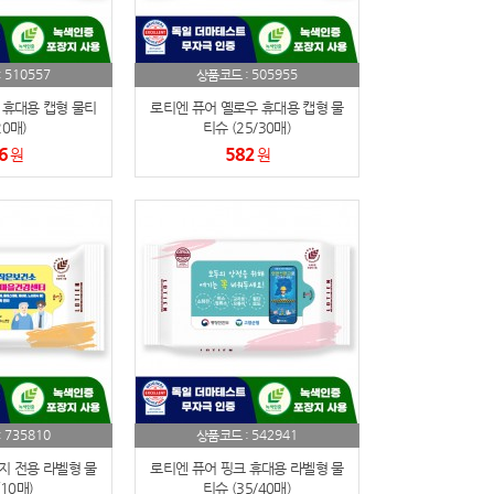
510557
505955
:
상품코드 :
 휴대용 캡형 물티
로티엔 퓨어 옐로우 휴대용 캡형 물
20매)
티슈 (25/30매)
6
582
원
원
735810
542941
:
상품코드 :
지 전용 라벨형 물
로티엔 퓨어 핑크 휴대용 라벨형 물
10매)
티슈 (35/40매)