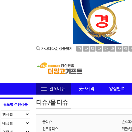
가나다라순 상품찾기
가
나
다
라
마
바
사
아
전체메뉴
굿즈제작
양심판촉
티슈/물티슈
용도별 추천상품
물티슈
손소독
전도용티슈
커플/