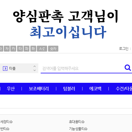
AP-100106
30
우산
1
자
차
카
타
파
하
A-Z
숫자
로그인
AP-100062
2
타올
3
수건
4
우산
보조배터리
텀블러
에코백
수건/타
볼펜
5
양심판촉
6
여행
7
/세정티슈
휴대용티슈
반반티슈
기능성물티슈