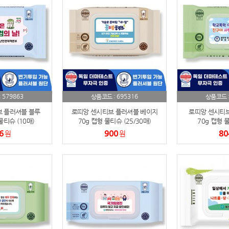
스테들러
19
구급
20
물티슈
21
티슈
22
579863
695316
:
상품코드 :
상품코드 
손톱
 플러셔블 블루
23
로띠앙 센시티브 플러셔블 베이지
로띠앙 센시티브
물티슈 (10매)
70g 캡형 물티슈 (25/30매)
70g 캡형 물
6
900
80
원
손톱깍이
원
24
AP-100071
25
보냉
26
AP-100052
27
AP-100150
28