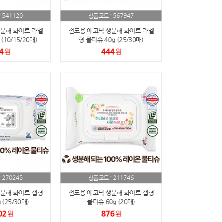
541120
567947
:
상품코드 :
분해 화이트 라벨
전도용 에코닉 생분해 화이트 라벨
(10/15/20매)
형 물티슈 40g (25/30매)
4
444
원
원
270245
211746
:
상품코드 :
분해 화이트 캡형
전도용 에코닉 생분해 화이트 캡형
(25/30매)
물티슈 60g (20매)
02
876
원
원