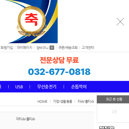
회원가입
마이페이지
주문/배송조회
고객센터
장바구니
0
올
USB
무선충전기
손톱깍이
최근 본 상품
HOME
가정/생활용품
티슈/물티슈
없음
각티슈/롤티슈