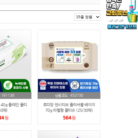
161138
453730
:
상품코드 :
40g 플레인 물티
로띠앙 센시티브 플러셔블 베이지
80매)
70g 라벨형 물티슈 (25/30매)
84
564
원
원