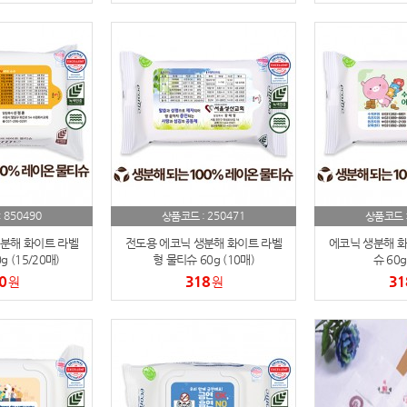
850490
250471
:
상품코드 :
상품코드 
분해 화이트 라벨
전도용 에코닉 생분해 화이트 라벨
에코닉 생분해 화
 (15/20매)
형 물티슈 60g (10매)
슈 60g
0
318
31
원
원