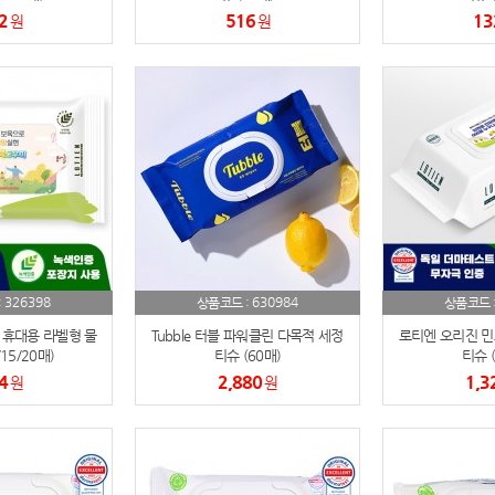
2
516
13
원
원
파우치
9
AP-100125
10
usb
11
보조배터리
12
송월타올
13
에코백
14
326398
630984
:
상품코드 :
상품코드 
AP-100025
15
 휴대용 라벨형 물
Tubble 터블 파워클린 다목적 세정
로티엔 오리진 민트
15/20매)
티슈 (60매)
티슈 (
쿠션
16
4
2,880
1,3
원
원
AP-100050
17
노트
18