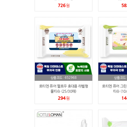
726
58
원
652968
상품코드 :
상품코드 
로티엔 퓨어 옐로우 휴대용 라벨형
로티엔 퓨어 그린
물티슈 (25/30매)
티슈 (10/
294
14
원