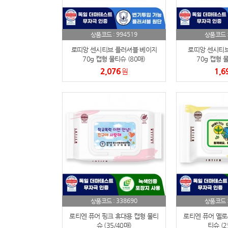
994519
상품코드 :
상품코드 
로띠앙 센시티브 플러셔블 베이지
로띠앙 센시티브
70g 캡형 물티슈 (80매)
70g 캡형 물
2,076
1,6
원
338690
상품코드 :
상품코드 
로티엔 퓨어 핑크 휴대용 캡형 물티
로티엔 퓨어 옐로
슈 (35/40매)
티슈 (2