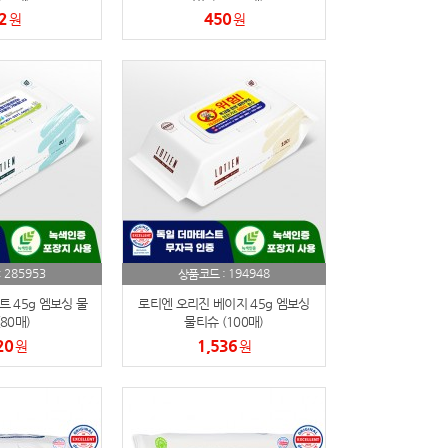
2
450
원
원
285953
194948
:
상품코드 :
 45g 엠보싱 물
로티엔 오리진 베이지 45g 엠보싱
80매)
물티슈 (100매)
20
1,536
원
원