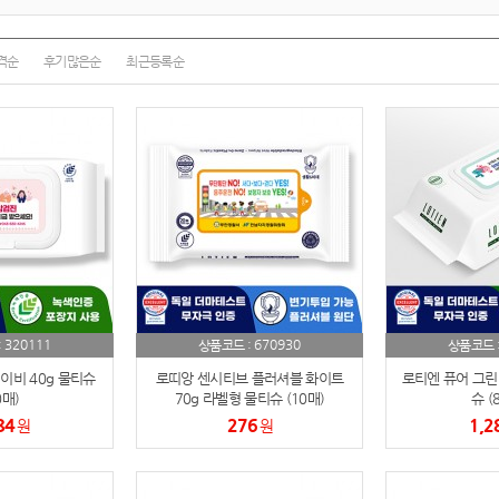
텀블러
8
파우치
9
격순
후기많은순
최근등록순
AP-100125
10
usb
11
보조배터리
12
송월타올
13
에코백
14
320111
670930
:
상품코드 :
상품코드 
AP-100025
15
이비 40g 물티슈
로띠앙 센시티브 플러셔블 화이트
로티엔 퓨어 그린 
쿠션
0매)
70g 라벨형 물티슈 (10매)
슈 (
16
84
276
1,2
원
원
AP-100050
17
노트
18