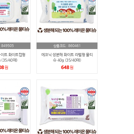
849505
860461
:
상품코드 :
화이트 화이트캡형
에코닉 생분해 화이트 라벨형 물티
(35/40매)
슈 40g (35/40매)
08
648
원
원