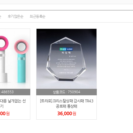
여행
7
텀블러
8
순
후기많은순
최근등록순
파우치
9
AP-100125
10
usb
11
보조배터리
12
송월타올
13
486553
750904
:
상품코드 :
에코백
14
대용 날개없는 선
[트라포]크리스탈상패 감사패 TR43
AP-100025
기
공로패 통상패
15
200
36,000
원
원
쿠션
16
AP-100050
17