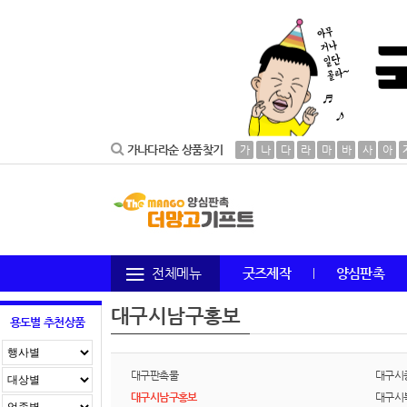
가나다라순 상품찾기
가
나
다
라
마
바
사
아
전체메뉴
굿즈제작
양심판촉
대구시남구홍보
용도별 추천상품
대구판촉물
대구시
대구시남구홍보
대구시