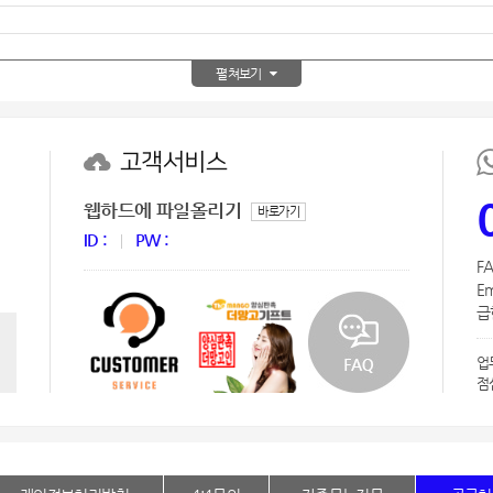
AP-100150
28
펼쳐보기
AP-100084
29
AP-100106
30
고객서비스
우산
1
웹하드에 파일올리기
바로가기
AP-100062
2
ID :
PW :
FA
타올
3
Em
급한
수건
4
업
볼펜
5
점
양심판촉
6
여행
7