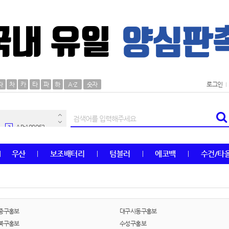
AP-100106
30
자
차
카
타
파
하
A-Z
숫자
로그인
우산
1
AP-100062
2
타올
3
우산
보조배터리
텀블러
에코백
수건/타
수건
4
볼펜
5
양심판촉
6
중구홍보
대구시동구홍보
북구홍보
수성구홍보