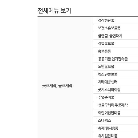
전체메뉴 보기
정직한판촉
보건소홍보물품
금연껌, 금연패치
경찰홍보물
홍보용품
공공기관 인기판촉물
노인홍보물
청소년홍보물
치매예방센터
굿즈제작, 굳즈제작
굿커스터마이징
수업준비물
선물꾸러미 주문제작
어린이집답례품
스타벅스
축제,행사용품
유치원답례품