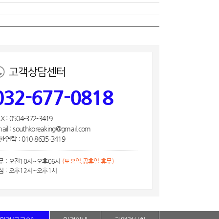
고객상담센터
032-677-0818
X : 0504-372-3419
ail : southkoreaking@gmail.com
연락 : 010-8635-3419
무 : 오전10시~오후06시
(토요일,공휴일 휴무)
심 : 오후12시~오후1시