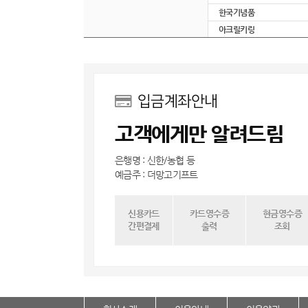
한국기념품
아크릴키링
입금계좌안내
고객에게만 알려드림
은행명 : 신한/농협 등
예금주 : 더망고기프트
신용카드
카드영수증
현금영수증
간편결제
출력
조회