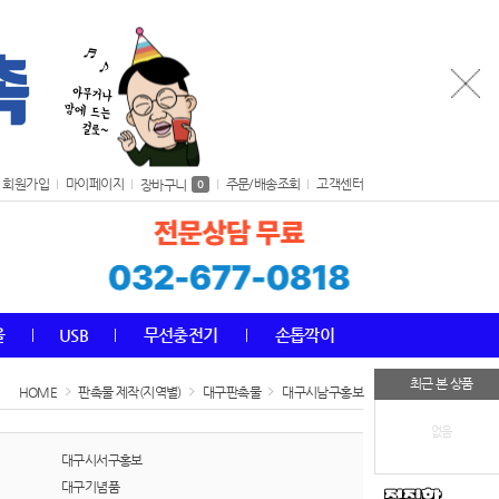
회원가입
마이페이지
주문/배송조회
고객센터
장바구니
0
올
USB
무선충전기
손톱깍이
최근 본 상품
HOME
판촉물 제작(지역별)
대구판촉물
대구시남구홍보
없음
대구시서구홍보
대구기념품