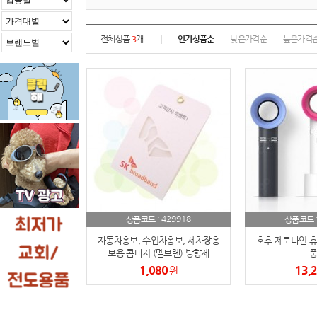
전체상품
3
개
인기상품순
낮은가격순
높은가격
429918
상품코드 :
상품코드 
자동차홍보, 수입차홍보, 세차장홍
호후 제로나인 휴
보용 콤마지 (멤브렌) 방향제
풍
1,080
13,
원