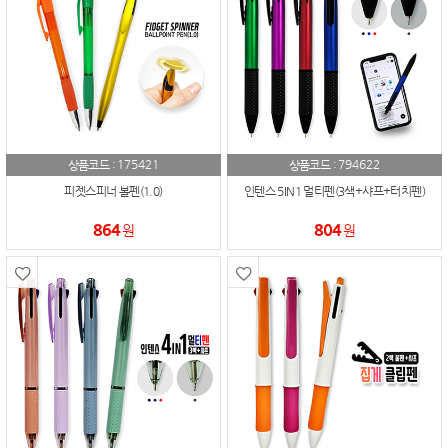
175421
794622
상품코드 :
상품코드 :
피젯스피너 볼펜(1.0)
인텐스 5IN1 멀티펜(3색+샤프+터치펜)
864
804
원
원