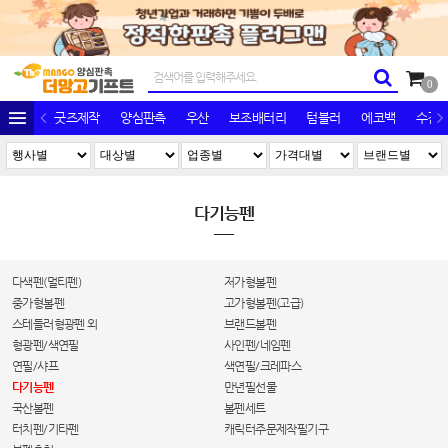
0
굿즈제작
양심판촉
우산
보조배터리
텀블러
에코백
수건/
다기능펜
다색펜(멀티펜)
저가형볼펜
중가형볼펜
고가형볼펜(고급)
스테들러형광펜 외
브랜드볼펜
형광펜/색연필
사인펜/네임펜
연필/샤프
색연필/크레파스
다기능펜
만년필선물
국산볼펜
볼펜세트
터치펜/기타펜
캐릭터주문제작필기구