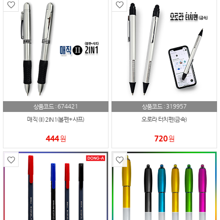
674421
319957
상품코드 :
상품코드 :
매직 (II) 2IN1(볼펜+샤프)
오로라 터치펜(금속)
444
720
원
원