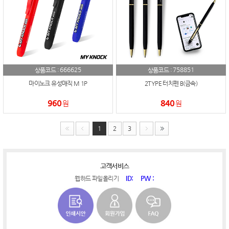
666625
758851
상품코드 :
상품코드 :
마이노크 유성매직 M 1P
2TYPE 터치펜 B(금속)
960
840
원
원
1
2
3
고객서비스
ID:
PW :
웹하드 파일올리기