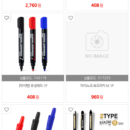
2,760
408
원
원
743119
517253
상품코드 :
상품코드 :
[마이펜] 유성매직 1P
마이노크 보드마카 M 1P
408
960
원
원