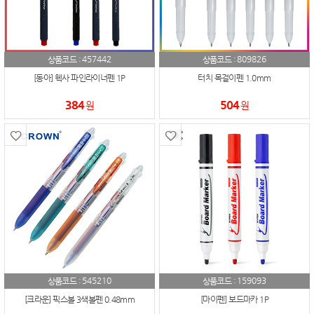
457442
809826
상품코드 :
상품코드 :
[동아] 헥사 파인라이너펜 1P
터치 목걸이펜 1.0mm
384
504
원
원
545210
159093
상품코드 :
상품코드 :
[크라운] 픽스볼 3색볼펜 0.48mm
[마이펜] 보드마카 1P