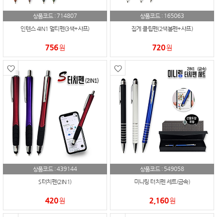
714807
165063
상품코드 :
상품코드 :
인텐스 4IN1 멀티펜(3색+샤프)
집게 클립펜(2색볼펜+샤프)
756
720
원
원
439144
549058
상품코드 :
상품코드 :
S터치펜(2IN1)
미니링 터치펜 세트(금속)
420
2,160
원
원