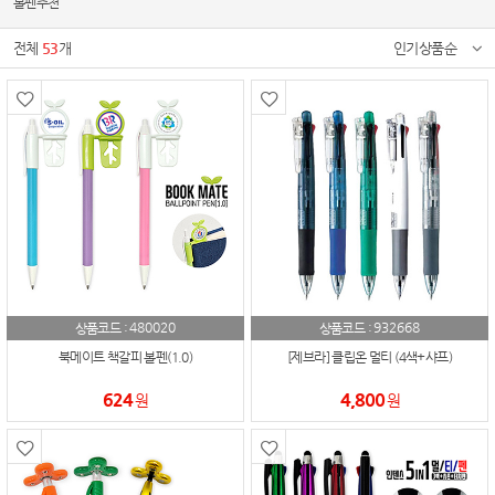
볼펜추천
전체
53
개
인기상품순
480020
932668
상품코드 :
상품코드 :
북메이트 책갈피 볼펜(1.0)
[제브라] 클립온 멀티 (4색+샤프)
624
4,800
원
원