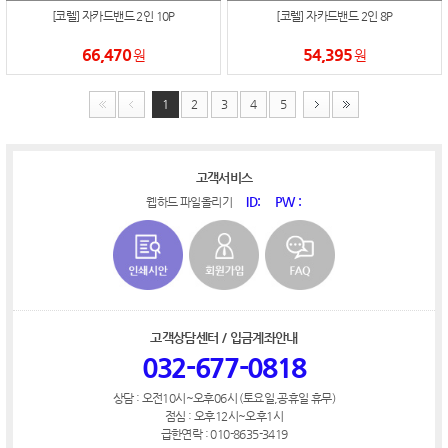
[코렐] 자카드밴드 2인 10P
[코렐] 자카드밴드 2인 8P
66,470
54,395
원
원
1
2
3
4
5
고객서비스
ID:
PW :
웹하드 파일올리기
고객상담센터 / 입금계좌안내
032-677-0818
상담 : 오전10시~오후06시 (토요일,공휴일 휴무)
점심 : 오후12시~오후1시
급한연락 : 010-8635-3419