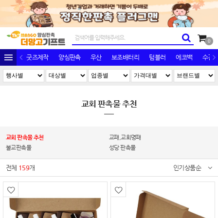
0
굿즈제작
양심판촉
우산
보조배터리
텀블러
에코백
수건/
교회 판촉물 추천
교회 판촉물 추천
교패,교회명패
불교판촉물
성당 판촉물
전체
159
개
인기상품순