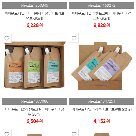
250349
169272
상품코드 :
상품코드 :
어바운드 데일리 바디워시 + 샴푸 + 트리트
어바운드 데일리 핸드크림 + 바디워시 + 선
먼트 (30ml)
크림 (30ml)
6,228
9,828
원
원
977086
347291
상품코드 :
상품코드 :
어바운드 데일리 핸드크림 + 바디워시 +샴
어바운드 데일리 샴푸 + 트리트먼트 (30ml)
푸 (30ml)
6,504
4,152
원
원