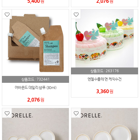
5,400
2,076
원
원
263176
상품코드 :
732441
엔젤수플레 면 케익수건
상품코드 :
어바운드 데일리 샴푸 (30ml)
3,360
원
2,076
원