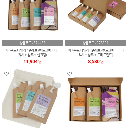
874439
278321
상품코드 :
상품코드 :
어바운드 데일리 4종세트 (핸드크림 + 바디
어바운드 데일리 4종세트 (핸드크림 + 바디
워시 + 샴푸 + 선크림)
워시 + 샴푸 + 트리트먼트)
11,904
8,580
원
원