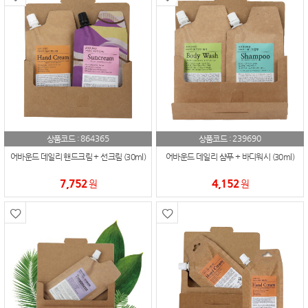
864365
239690
상품코드 :
상품코드 :
어바운드 데일리 핸드크림 + 선크림 (30ml)
어바운드 데일리 샴푸 + 바디워시 (30ml)
7,752
4,152
원
원