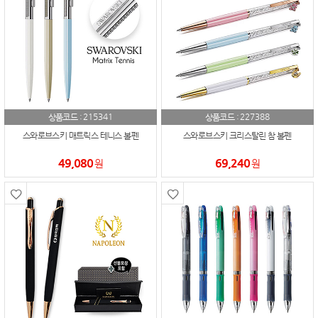
215341
227388
상품코드 :
상품코드 :
스와로브스키 매트릭스 테니스 볼펜
스와로브스키 크리스탈린 참 볼펜
49,080
69,240
원
원