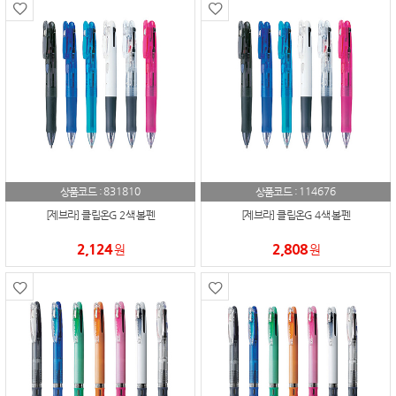
831810
114676
상품코드 :
상품코드 :
[제브라] 클립온G 2색 볼펜
[제브라] 클립온G 4색 볼펜
2,124
2,808
원
원