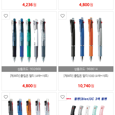
4,236
4,800
원
원
932668
968614
상품코드 :
상품코드 :
[제브라] 클립온 멀티 (4색+샤프)
[제브라] 클립온 멀티1000 (4색+샤프)
4,800
10,740
원
원