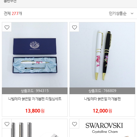
볼펜추천
전체
277
개
인기상품순
994315
766809
상품코드 :
상품코드 :
나빌레라 붉은말 자개볼펜 리필심세트
나빌레라 붉은말 자개볼펜
13,800
12,000
원
원