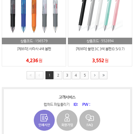
156579
552894
상품코드 :
상품코드 :
[제브라] 사라사 4색 볼펜
[제브라] 블렌 3C 3색 볼펜(0.5/0.7)
4,236
3,552
원
원
1
2
3
4
5
고객서비스
ID:
PW :
웹하드 파일올리기