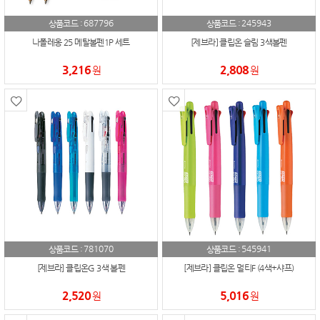
687796
245943
상품코드 :
상품코드 :
나폴레옹 25 메탈볼펜1P 세트
[제브라] 클립온 슬림 3색볼펜
3,216
2,808
원
원
781070
545941
상품코드 :
상품코드 :
[제브라] 클립온G 3색 볼펜
[제브라] 클립온 멀티F (4색+샤프)
2,520
5,016
원
원