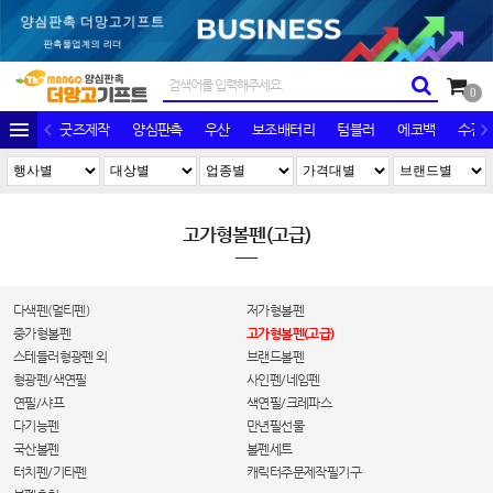
0
굿즈제작
양심판촉
우산
보조배터리
텀블러
에코백
수건/
고가형볼펜(고급)
다색펜(멀티펜)
저가형볼펜
중가형볼펜
고가형볼펜(고급)
스테들러형광펜 외
브랜드볼펜
형광펜/색연필
사인펜/네임펜
연필/샤프
색연필/크레파스
다기능펜
만년필선물
국산볼펜
볼펜세트
터치펜/기타펜
캐릭터주문제작필기구