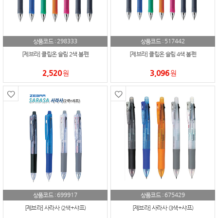
298333
517442
상품코드 :
상품코드 :
[제브라] 클립온 슬림 2색 볼펜
[제브라] 클립온 슬림 4색 볼펜
2,520
3,096
원
원
699917
675429
상품코드 :
상품코드 :
[제브라] 사라사 (2색+샤프)
[제브라] 사라사 (3색+샤프)