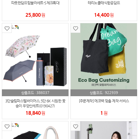
따뜻한담요텀블러세트-S체크특대
테리노클래식항공담요
25,800
14,400
원
원
386037
922939
상품코드 :
상품코드 :
3단슬림파스텔바이어스,5단 6K 시원한 꽃
[주문제작] 에코백 맞춤 제작 서비스
송이 우양산세트(0190427)
18,840
1
원
원