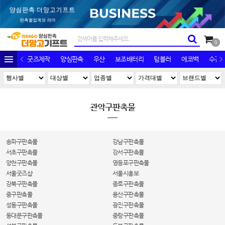
0
굿즈제작
양심판촉
우산
보조배터리
텀블러
에코백
수건/
관악구판촉물
송파구판촉물
강남구판촉물
서초구판촉물
강서구판촉물
양천구판촉물
영등포구판촉물
서울굿즈샵
서울시홍보
강북구판촉물
종로구판촉물
중구판촉물
용산구판촉물
성동구판촉물
광진구판촉물
동대문구판촉물
중랑구판촉물