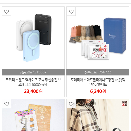
215657
756722
상품코드 :
상품코드 :
코끼리 스탠드 맥세이프 고속 무선충전 보
로페리아 스마트폰터치니트장갑1P,핫팩
조배터리 10000mAh
150g 3P세트
23,400
6,240
원
원