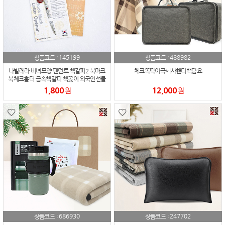
145199
488982
상품코드 :
상품코드 :
나빌레라 비녀모양 팬던트 책갈피2 북마크
체크똑딱이극세사핸디백담요
북체크홀더 금속책갈피 책꽂이 외국인선물
기념품
1,800
12,000
원
원
686930
247702
상품코드 :
상품코드 :