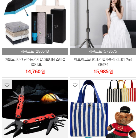
280543
578575
상품코드 :
상품코드 :
아놀드파마 3단수동폰지칼라보다N,스페셜
아트텍 고급 휴대폰 셀카봉 삼각대(1.7m)
타올세트
CB674
14,760
15,985
원
원