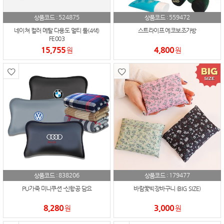
524875
559472
상품코드 :
상품코드 :
네이쳐 컬러 메탈 다용도 멀티 툴(4색)
스트라이프 에코보조가방
FE003
15,755
4,800
원
원
838206
179477
상품코드 :
상품코드 :
PU가죽 미니쿠션 -신항공 담요
바람꽃빅장바구니 (BIG SIZE)
8,280
3,000
원
원