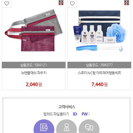
584121
386377
상품코드 :
상품코드 :
뉴핸들메쉬 파우치
스포티 NC형 아모레여행용세트
2,040
7,440
원
원
고객서비스
ID:
PW :
웹하드 파일올리기