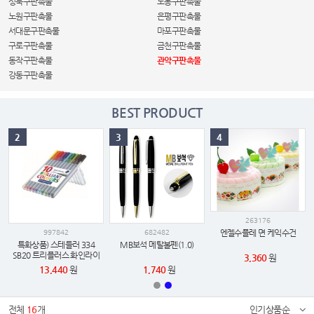
성북구판촉물
도봉구판촉물
노원구판촉물
은평구판촉물
서대문구판촉물
마포구판촉물
구로구판촉물
금천구판촉물
동작구판촉물
관악구판촉물
강동구판촉물
BEST PRODUCT
2
3
4
263176
엔젤수플레 면 케익수건
997842
682482
특화상품) 스테들러 334
MB보석 메탈볼펜(1.0)
SB20 트리플러스 화인라이
3,360
원
너 20색 세트
13,440
원
1,740
원
전체
16
개
인기상품순