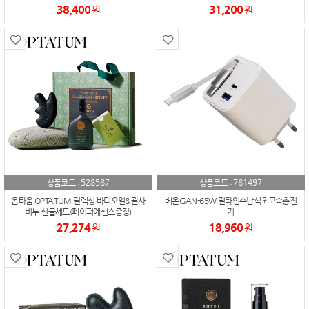
38,400
31,200
원
원
528587
781497
상품코드 :
상품코드 :
옵타움 OPTATUM 릴렉싱 바디오일&괄사
베온GAN-65W 릴타입수납식초고속충전
비누 선물세트(페이퍼에센스증정)
기
27,274
18,960
원
원