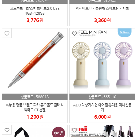
769074
920429
상품코드 :
상품코드 :
코드루트 메탈스틱 화이트 2.0 USB
맥세이프 마카롱원형 스마트링 거치톡
4GB~128GB
3,776
3,360
원
원
588018
665110
상품코드 :
상품코드 :
vvip용 명품 브랜드 파카 듀오폴드 클래식
ALIO 탁상거치형 에어필 휴대용 미니선풍
빅레드 CT 볼펜
기
1,200
6,000
원
원