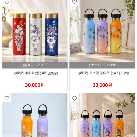
672093
298398
상품코드 :
상품코드 :
나빌레라 채화화병텀블러 300ml
나빌레라 오색 자개 아트 텀블러 (나비)
30,000
33,000
원
원