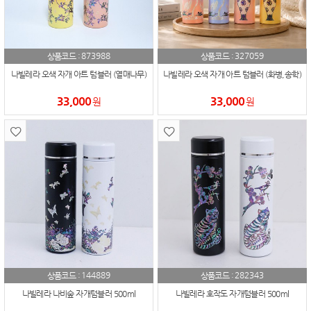
873988
327059
상품코드 :
상품코드 :
나빌레라 오색 자개 아트 텀블러 (열매나무)
나빌레라 오색 자개 아트 텀블러 (화병,송학)
33,000
33,000
원
원
144889
282343
상품코드 :
상품코드 :
나빌레라 나비숲 자개텀블러 500ml
나빌레라 호작도 자개텀블러 500ml