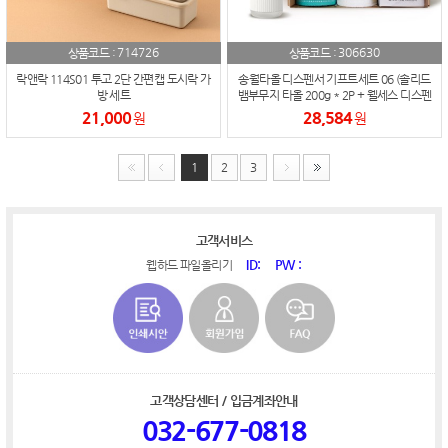
714726
306630
상품코드 :
상품코드 :
락앤락 114S01 투고 2단 간편캡 도시락 가
송월타올 디스펜서 기프트세트 06 (솔리드
방 세트
뱀부무지 타올 200g * 2P + 웰세스 디스펜
서 360ml 1P)
21,000
28,584
원
원
1
2
3
고객서비스
ID:
PW :
웹하드 파일올리기
고객상담센터 / 입금계좌안내
032-677-0818