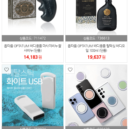
711472
736613
상품코드 :
상품코드 :
옵타움 OPTATUM 바디용품 마사지비누 괄
옵타움 OPTATUM 바디용품 릴렉싱 바디오
사비누 (단품)
일 100ml (단품)
14,183
19,637
원
원