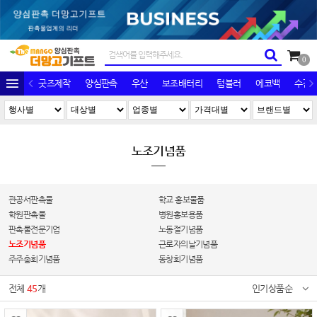
0
굿즈제작
양심판촉
우산
보조배터리
텀블러
에코백
수건/
노조기념품
관공서판촉물
학교 홍보물품
학원판촉물
병원홍보용품
판촉물전문기업
노동절기념품
노조기념품
근로자의날기념품
주주총회기념품
동창회기념품
전체
45
개
인기상품순