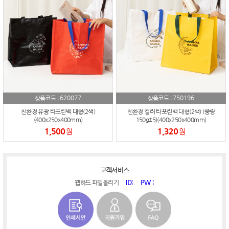
620077
750196
상품코드 :
상품코드 :
친환경 유광 타포린백 대형(2색)
친환경 컬러 타포린백 대형(2색) (중량
(400x250x400mm)
150g±5)(400x250x400mm)
1,500
1,320
원
원
고객서비스
ID:
PW :
웹하드 파일올리기