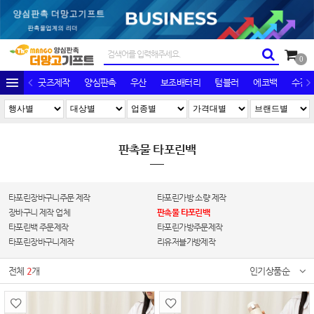
0
굿즈제작
양심판촉
우산
보조배터리
텀블러
에코백
수건/
판촉물 타포린백
타포린장바구니주문 제작
타포린가방 소량 제작
장바구니 제작 업체
판촉물 타포린백
타포린백 주문제작
타포린가방주문제작
타포린장바구니제작
리유저블가방제작
전체
2
개
인기상품순