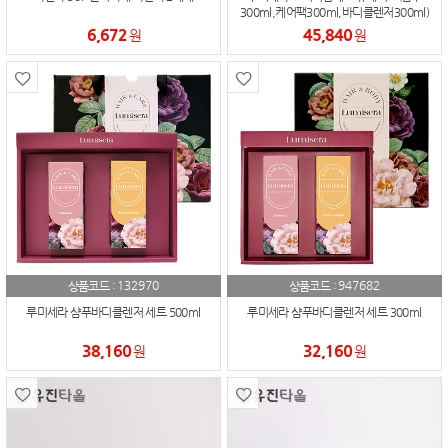
300ml,케어팩300ml,바디클렌저300ml)
6,672
45,840
원
원
132970
947682
상품코드 :
상품코드 :
루미세라 샴푸바디클렌저 세트 500ml
루미세라 샴푸바디클렌저 세트 300ml
38,160
32,160
원
원