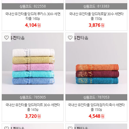
822558
813383
상품코드 :
상품코드 :
국내산 유진타올 앙드레 루카스 30수 세면
국내산 유진타올 앙드레로얄 30수 세면타
타올 160g
올 150g
4,104
3,876
원
원
785905
787053
상품코드 :
상품코드 :
국내산 유진타올 앙드레미르 30수 세면타
국내산 유진타올 앙드레잠자리 죽사 세면타
올 145g
올 150g
3,720
4,548
원
원