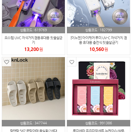
619769
182799
상품코드 :
상품코드 :
오스템 UVC 자석거치겸용휴대용 칫솔살균
[이노젠] 아이케어 루미 UV-C 자석거치 겸
기
용 휴대용 충전식 칫솔살균기
13,200
10,560
원
원
347744
991386
상품코드 :
상품코드 :
락앤락 567 문턱아래 욕실화 2세대
루미세라 프리미엄세트 뉴케이스(샴푸