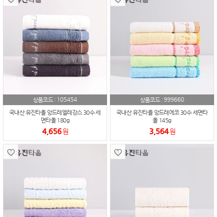
105454
999660
상품코드 :
상품코드 :
국내산 유진타올 앙드레엘레강스 30수 세
국내산 유진타올 앙드레에코 30수 세면타
면타올 180g
올 145g
4,656
3,564
원
원