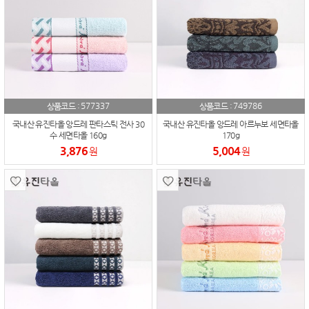
577337
749786
상품코드 :
상품코드 :
국내산 유진타올 앙드레 판타스틱 전사 30
국내산 유진타올 앙드레 아르누보 세면타올
수 세면타올 160g
170g
3,876
5,004
원
원