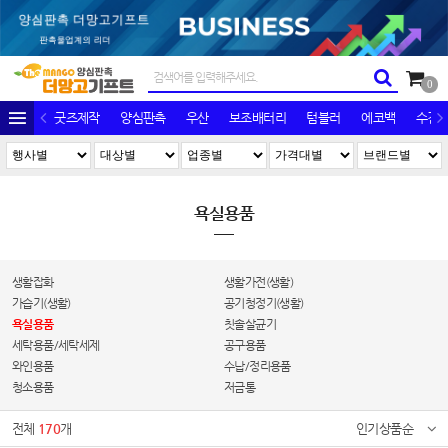
0
굿즈제작
양심판촉
우산
보조배터리
텀블러
에코백
수건/
욕실용품
생활잡화
생활가전(생활)
가습기(생활)
공기청정기(생활)
욕실용품
칫솔살균기
세탁용품/세탁세제
공구용품
와인용품
수납/정리용품
청소용품
저금통
전체
170
개
인기상품순