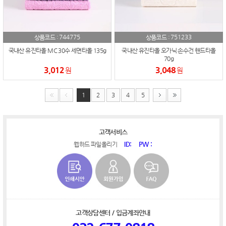
744775
751233
상품코드 :
상품코드 :
국내산 유진타올 MC 30수 세면타올 135g
국내산 유진타올 오가닉 손수건 핸드타올
70g
3,012
3,048
원
원
1
2
3
4
5
고객서비스
ID:
PW :
웹하드 파일올리기
고객상담센터 / 입금계좌안내