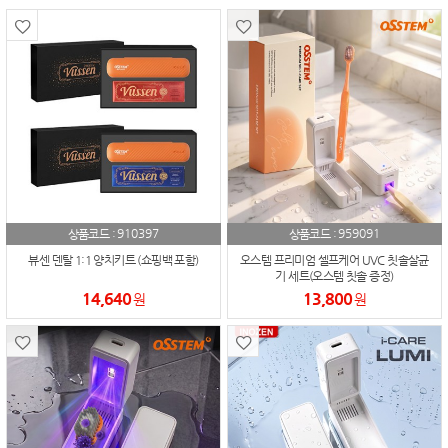
910397
959091
상품코드 :
상품코드 :
뷰센 덴탈 1:1 양치키트 (쇼핑백 포함)
오스템 프리미엄 셀프케어 UVC 칫솔살균
기 세트(오스템 칫솔 증정)
14,640
13,800
원
원