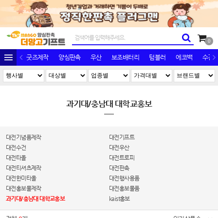
0
굿즈제작
양심판촉
우산
보조배터리
텀블러
에코백
수건/
과기대/충남대 대학교홍보
대전기념품제작
대전기프트
대전수건
대전우산
대전타올
대전트로피
대전티셔츠제작
대전판촉
대전한미타올
대전행사용품
대전홍보물제작
대전홍보물품
과기대/충남대 대학교홍보
kaist홍보