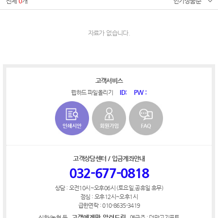
전체
0
개
인기상품순
자료가 없습니다.
고객서비스
ID:
PW :
웹하드 파일올리기
고객상담센터 / 입금계좌안내
032-677-0818
상담 : 오전10시~오후06시 (토요일,공휴일 휴무)
점심 : 오후12시~오후1시
급한연락 : 010-8635-3419
고객에게만 알려드림
신한/농협 등
예금주 : 더망고기프트