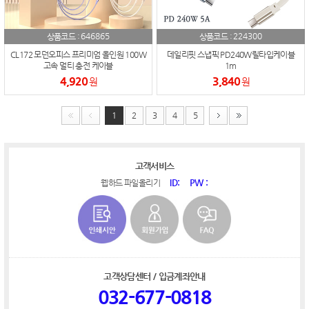
646865
224300
상품코드 :
상품코드 :
CL172 모던오피스 프리미엄 올인원 100W
데일리핏 스냅픽 PD240W릴타입케이블
고속 멀티 충전 케이블
1m
4,920
3,840
원
원
1
2
3
4
5
고객서비스
ID:
PW :
웹하드 파일올리기
고객상담센터 / 입금계좌안내
032-677-0818