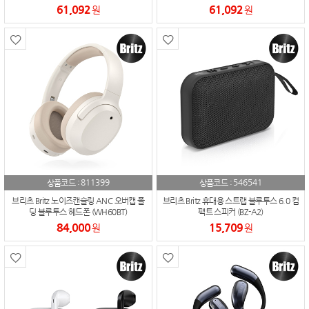
61,092
61,092
원
원
811399
546541
상품코드 :
상품코드 :
브리츠 Britz 노이즈캔슬링 ANC 오버캡 폴
브리츠 Britz 휴대용 스트랩 블루투스 6.0 컴
딩 블루투스 헤드폰 (WH60BT)
팩트 스피커 (BZ-A2)
84,000
15,709
원
원