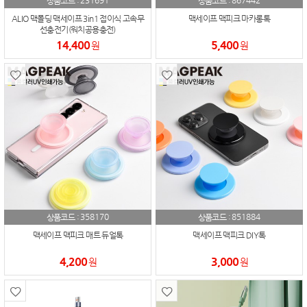
231691
867442
상품코드 :
상품코드 :
ALIO 맥폴딩 맥세이프 3in1 접이식 고속무
맥세이프 맥피크 마카롱톡
선충전기(워치공용충전)
14,400
5,400
원
원
358170
851884
상품코드 :
상품코드 :
맥세이프 맥피크 매트 듀얼톡
맥세이프 맥피크 DIY톡
4,200
3,000
원
원