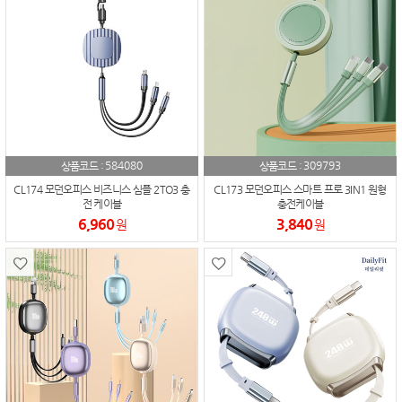
584080
309793
상품코드 :
상품코드 :
CL174 모던오피스 비즈니스 심플 2TO3 충
CL173 모던오피스 스마트 프로 3IN1 원형
전 케이블
충전케이블
6,960
3,840
원
원