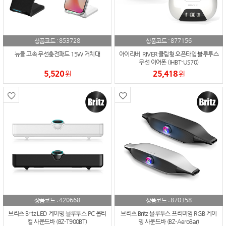
853728
877156
상품코드 :
상품코드 :
뉴클 고속 무선충전패드 15W 거치대
아이리버 IRIVER 클립형 오픈타입 블루투스
무선 이어폰 (IHBT-US70)
5,520
25,418
원
원
420668
870358
상품코드 :
상품코드 :
브리츠 Britz LED 게이밍 블루투스 PC 옵티
브리츠 Britz 블루투스 프리미엄 RGB 게이
컬 사운드바 (BZ-T900BT)
밍 사운드바 (BZ-AeroBar)