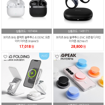
107404
149171
상품코드 :
상품코드 :
브리츠 Britz 콤팩트 블루투스 6.0 ENC 오픈
브리츠 Britz 블루투스 ENC 오픈형 디자인
이어 이어폰 (Inspire5)
이어폰 (BZ-Irex7)
17,018
28,800
원
원