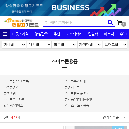
0
굿즈제작
양심판촉
우산
보조배터리
텀블러
에코백
수건/
스마트폰용품
스마트링/스마트톡
스마트폰거치대
무선충전기
충전케이블
충전어댑터
스마트밴드(워치)
스마트폰터치펜
셀카봉/거치대/삼각대
방수팩/케이스
기타 스마트폰용품
전체
472
개
인기상품순