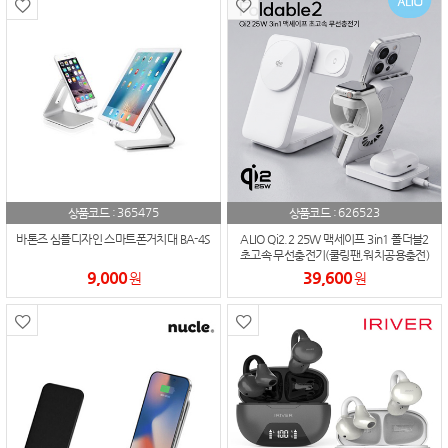
365475
626523
상품코드 :
상품코드 :
바톤즈 심플디자인 스마트폰거치대 BA-4S
ALIO Qi2.2 25W 맥세이프 3in1 폴더블2
초고속 무선충전기(쿨링팬,워치공용충전)
9,000
39,600
원
원