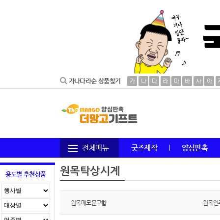
가나다라순 상품찾기
가
나
다
라
마
바
사
아
전체메뉴
굿즈제작
양심판촉
원목탁상시계
용도별 추천상품
원목메모문구함
원목인