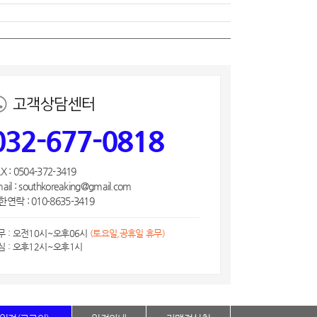
고객상담센터
032-677-0818
X : 0504-372-3419
ail : southkoreaking@gmail.com
연락 : 010-8635-3419
무 : 오전10시~오후06시
(토요일,공휴일 휴무)
심 : 오후12시~오후1시