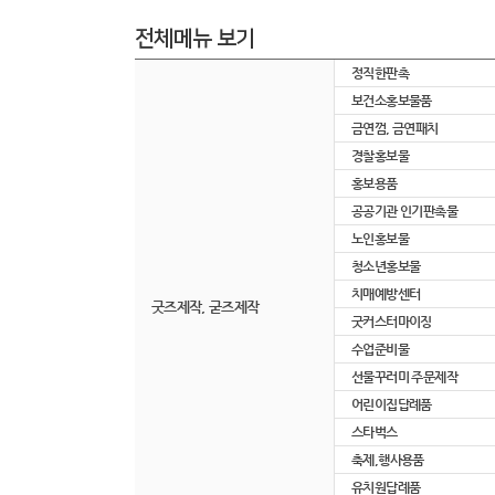
전체메뉴 보기
정직한판촉
보건소홍보물품
금연껌, 금연패치
경찰홍보물
홍보용품
공공기관 인기판촉물
노인홍보물
청소년홍보물
치매예방센터
굿즈제작, 굳즈제작
굿커스터마이징
수업준비물
선물꾸러미 주문제작
어린이집답례품
스타벅스
축제,행사용품
유치원답례품