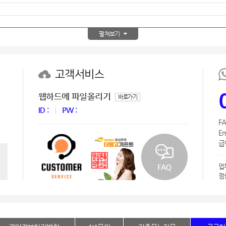
AP-100150
28
펼쳐보기
AP-100084
29
AP-100106
30
고객서비스
우산
1
웹하드에 파일올리기
바로가기
AP-100062
2
ID :
PW :
FA
타올
3
Em
급한
수건
4
업
볼펜
5
점
양심판촉
6
여행
7