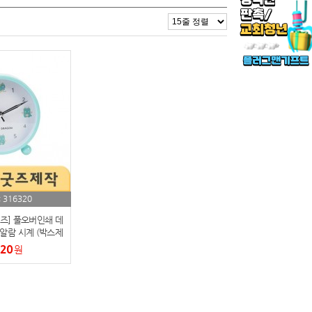
316320
:
굿즈] 풀오버인쇄 데
알람 시계 (박스제
능)
920
원