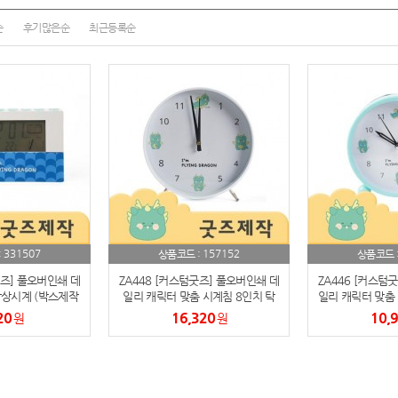
여행
7
순
후기많은순
최근등록순
텀블러
8
파우치
9
AP-100125
10
usb
11
보조배터리
12
송월타올
13
331507
157152
:
상품코드 :
상품코드 
에코백
굿즈] 풀오버인쇄 데
ZA448 [커스텀굿즈] 풀오버인쇄 데
ZA446 [커스텀
14
탁상시계 (박스제작
일리 캐릭터 맞춤 시계침 8인치 탁
일리 캐릭터 맞춤 
능)
상시계 (박스제작가능)
작가
20
16,320
10,
원
원
AP-100025
15
쿠션
16
AP-100050
17