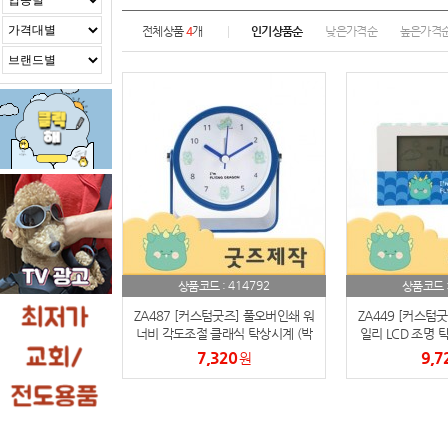
전체상품
4
개
인기상품순
낮은가격순
높은가격
414792
상품코드 :
상품코드 
ZA487 [커스텀굿즈] 풀오버인쇄 워
ZA449 [커스텀
너비 각도조절 클래식 탁상시계 (박
일리 LCD 조명 
스제작가능)
가
7,320
9,7
원