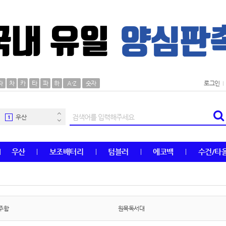
AP-100106
30
자
차
카
타
파
하
A-Z
숫자
로그인
우산
1
AP-100062
2
타올
3
우산
보조배터리
텀블러
에코백
수건/타
수건
4
볼펜
5
양심판촉
6
주함
원목독서대