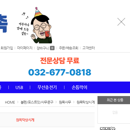
회원가입
마이페이지
주문/배송조회
고객센터
장바구니
0
올
USB
무선충전기
손톱깍이
최근 본 상품
HOME
볼펜/포스트잇/사무문구
원목사무
원목탁상시계
없음
원목탁상시계