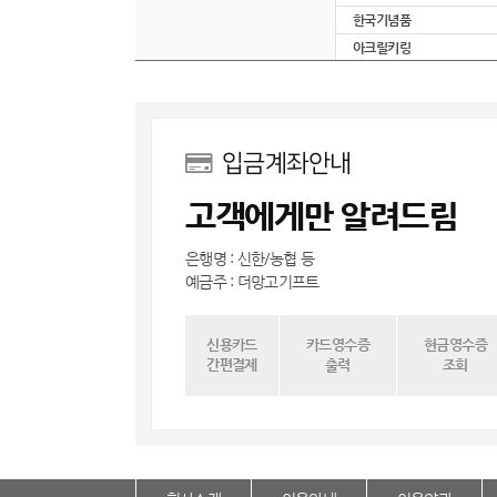
한국기념품
아크릴키링
입금계좌안내
고객에게만 알려드림
은행명 : 신한/농협 등
예금주 : 더망고기프트
신용카드
카드영수증
현금영수증
간편결제
출력
조회