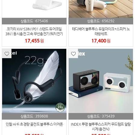
675406
656292
상품코드 :
상품코드 :
코끼리 KW-S3IN1P01 스탠드 듀어코일
테디베어 블루투스 듀얼마이크+스피커 노
3IN1 동시충전 고속 무선충전기(워치전기
래방세트
종호환)
17,455
17,400
원
원
393608
375439
상품코드 :
상품코드 :
인켈 Hi-Fi 초경량 골전도 블루투스 이어폰
INDEX 투명 블루투스스피커 무드램프 알람
시계(충전식)