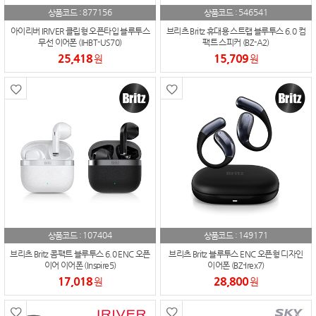
877156
546541
상품코드 :
상품코드 :
아이리버 IRIVER 클립형 오픈타입 블루투스
브리츠 Britz 휴대용 스트랩 블루투스 6.0 컴
무선 이어폰 (IHBT-US70)
팩트 스피커 (BZ-A2)
25,418
15,709
원
원
107404
149171
상품코드 :
상품코드 :
브리츠 Britz 콤팩트 블루투스 6.0 ENC 오픈
브리츠 Britz 블루투스 ENC 오픈형 디자인
이어 이어폰 (Inspire5)
이어폰 (BZ-Irex7)
17,018
28,800
원
원