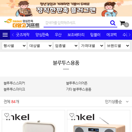
0
굿즈제작
양심판촉
우산
보조배터리
텀블러
에코백
수건/
블루투스용품
블루투스스피커
블루투스이어폰
블루투스마이크
기타 블루투스용품
전체
84
개
인기상품순