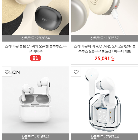
282864
193557
상품코드 :
상품코드 :
스카이 핏 클립 C1 귀찌 오픈형 블루투스 무
스카이 핏 에어 HA1 ANC 노이즈캔슬링 블
선 이어폰
루투스 6.0 무선 헤드셋+파우치 세트
25,091
품절
원
616541
739744
상품코드 :
상품코드 :