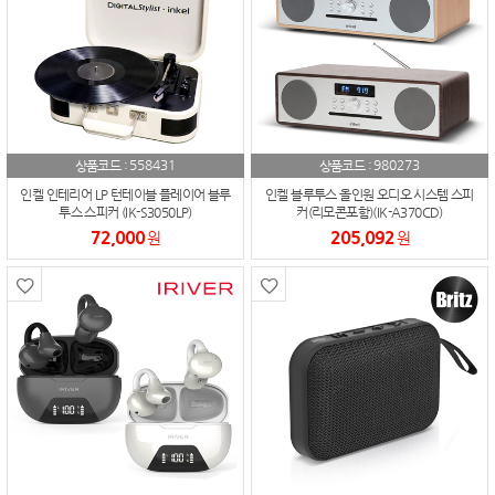
558431
980273
상품코드 :
상품코드 :
인켈 인테리어 LP 턴테이블 플레이어 블루
인켈 블루투스 올인원 오디오 시스템 스피
투스 스피커 (IK-S3050LP)
커(리모콘포함)(IK-A370CD)
72,000
205,092
원
원