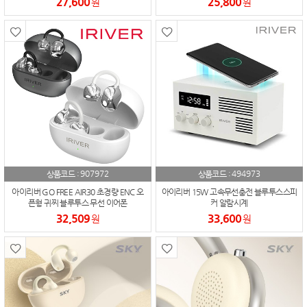
27,600
25,800
원
원
907972
494973
상품코드 :
상품코드 :
아이리버 GO FREE AIR30 초경량 ENC 오
아이리버 15W 고속무선충전 블루투스스피
픈형 귀찌 블루투스 무선 이어폰
커 알람시계
32,509
33,600
원
원