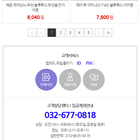
베온 에어소닉 무선 블루투스 무선충전 이
에어 투 이어 LED TWS 블루투스 이어폰
어폰
8,040
7,800
원
원
1
2
3
4
5
고객서비스
ID:
PW :
웹하드 파일올리기
고객상담센터 / 입금계좌안내
032-677-0818
상담 : 오전10시~오후06시 (토요일,공휴일 휴무)
점심 : 오후12시~오후1시
급한연락 : 010-8635-3419