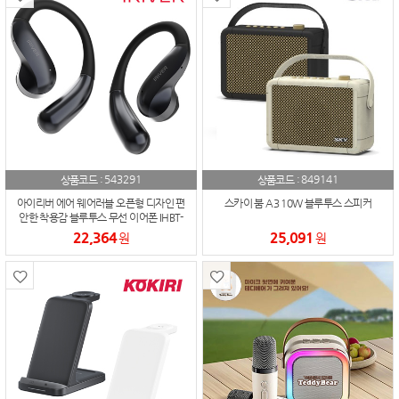
543291
849141
상품코드 :
상품코드 :
아이리버 에어 웨어러블 오픈형 디자인 편
스카이 붐 A3 10W 블루투스 스피커
안한 착용감 블루투스 무선 이어폰 IHBT-
TP90
22,364
25,091
원
원