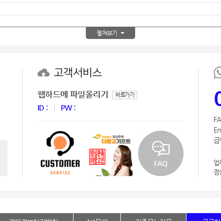
AP-100150
28
펼쳐보기
AP-100084
29
AP-100106
30
고객서비스
우산
1
웹하드에 파일올리기
바로가기
AP-100062
2
ID :
PW :
FA
타올
3
Em
급한
수건
4
업
볼펜
5
점
양심판촉
6
여행
7