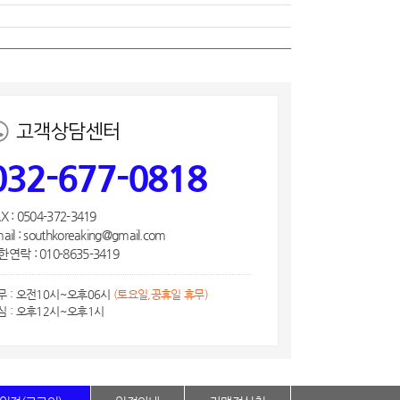
고객상담센터
032-677-0818
X : 0504-372-3419
ail : southkoreaking@gmail.com
연락 : 010-8635-3419
무 : 오전10시~오후06시
(토요일,공휴일 휴무)
심 : 오후12시~오후1시