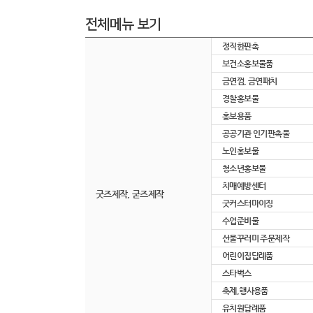
전체메뉴 보기
정직한판촉
보건소홍보물품
금연껌, 금연패치
경찰홍보물
홍보용품
공공기관 인기판촉물
노인홍보물
청소년홍보물
치매예방센터
굿즈제작, 굳즈제작
굿커스터마이징
수업준비물
선물꾸러미 주문제작
어린이집답례품
스타벅스
축제,행사용품
유치원답례품