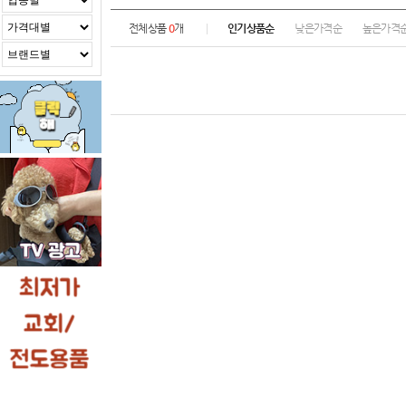
전체상품
0
개
인기상품순
낮은가격순
높은가격