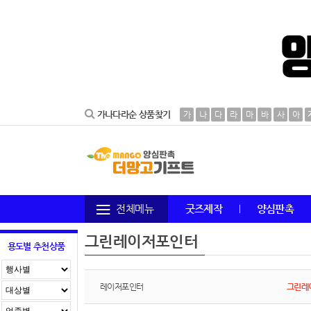
가나다라순 상품찾기
가
나
다
라
마
바
사
아
전체메뉴
굿즈제작
양심판촉
그린레이저포인터
용도별 추천상품
레이저포인터
그린레