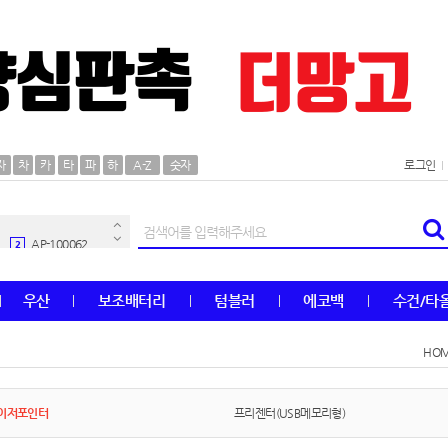
AP-100106
30
자
차
카
타
파
하
A-Z
숫자
로그인
우산
1
AP-100062
2
타올
3
우산
보조배터리
텀블러
에코백
수건/타
수건
4
HO
볼펜
5
양심판촉
6
이저포인터
프리젠터(USB메모리형)