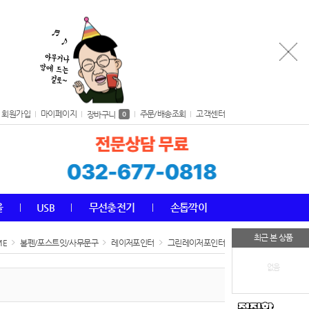
회원가입
마이페이지
주문/배송조회
고객센터
장바구니
0
올
USB
무선충전기
손톱깍이
최근 본 상품
ME
볼펜/포스트잇/사무문구
레이저포인터
그린레이저포인터
없음