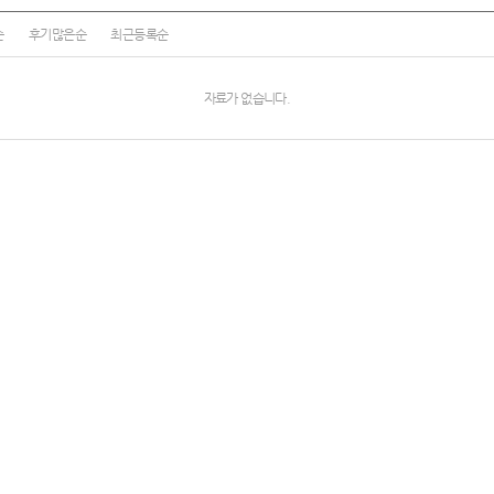
여행
7
순
후기많은순
최근등록순
텀블러
8
자료가 없습니다.
파우치
9
AP-100125
10
usb
11
보조배터리
12
송월타올
13
에코백
14
AP-100025
15
쿠션
16
AP-100050
17