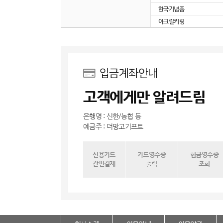
한국기념품
아크릴키링
입금계좌안내
고객에게만 알려드림
은행명 : 신한/농협 등
예금주 : 더망고기프트
신용카드
카드영수증
현금영수증
간편결제
출력
조회