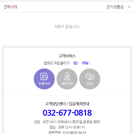
전체
0
개
인기상품순
자료가 없습니다.
고객서비스
ID:
PW :
웹하드 파일올리기
고객상담센터 / 입금계좌안내
032-677-0818
상담 : 오전10시~오후06시 (토요일,공휴일 휴무)
점심 : 오후12시~오후1시
급한연락 : 010-8635-3419