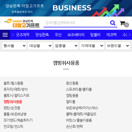
0
굿즈제작
양심판촉
우산
보조배터리
텀블러
에코백
수건/
캠핑취사용품
홈트/헬스용품
등산용품
돗자리/매트/방석
스포츠타올/쿨타올
쿨토시/멀티스카프
캠핑용품
캠핑취사용품
멀티툴
랜턴/손전등
보온보냉백/아이스박스
물통/보온보냉병
쿨팩/쿨매트/여름담요
모기밴드/해충퇴치기
바캉스/물놀이용품
썬크림/썬스틱
손난로/핫팩