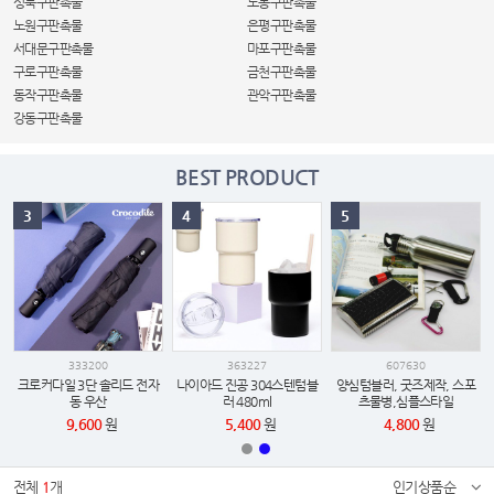
성북구판촉물
도봉구판촉물
노원구판촉물
은평구판촉물
서대문구판촉물
마포구판촉물
구로구판촉물
금천구판촉물
동작구판촉물
관악구판촉물
강동구판촉물
BEST PRODUCT
3
4
5
333200
363227
607630
크로커다일 3단 솔리드 전자
나이아드 진공 304스텐텀블
양심텀블러, 굿즈제작, 스포
동 우산
러 480ml
츠물병,심플스타일
9,600
원
5,400
원
4,800
원
전체
1
개
인기상품순