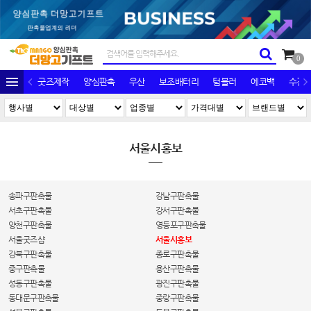
0
굿즈제작
양심판촉
우산
보조배터리
텀블러
에코백
수건/
서울시홍보
송파구판촉물
강남구판촉물
서초구판촉물
강서구판촉물
양천구판촉물
영등포구판촉물
서울굿즈샵
서울시홍보
강북구판촉물
종로구판촉물
중구판촉물
용산구판촉물
성동구판촉물
광진구판촉물
동대문구판촉물
중랑구판촉물