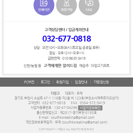
고객상담센터 / 입금계좌안내
032-677-0818
상담 : 오전10시~오후06시 (토요일,공휴일 휴무)
점심 : 오후12시~오후1시
급한연락 : 010-8635-3419
고객에게만 알려드림
신한/농협 등
예금주 : 더망고기프트
PC버전
로그인
회원가입
입점안내
가맹점신청
더망고
대표자 : 유제
경기도 부천시 소삼로 47-1 118동 지2층 비 123호(부천소사역푸르지오상가)
고객센터 : 032-677-0818
FAX : 0504-372-3419
사업자등록번호 : 130-47-04296
사업자정보확인
통신판매업신고 : 제2017-경기부천-0193호
E-mail : southkoreaking@gmail.com
개인정보보호책임자 : 유제 (southkoreaking@gmail.com)
COPYRIGHT © 더망고 ALL RIGHTS RESERVED.