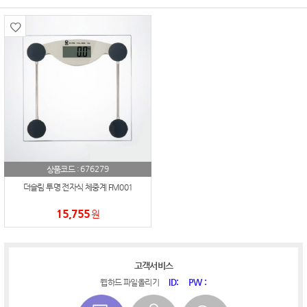
676279
상품코드 :
더슬림 투명 전자식 체중계 FM001
15,755
원
고객서비스
ID:
PW :
웹하드 파일올리기