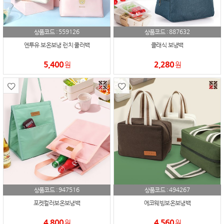
559126
887632
상품코드 :
상품코드 :
엔투유 보온보냉 런치 쿨러백
클래식 보냉백
5,400
2,280
원
원
947516
494267
상품코드 :
상품코드 :
포켓컬러보온보냉백
에코웨빙보온보냉백
4,800
4,560
원
원