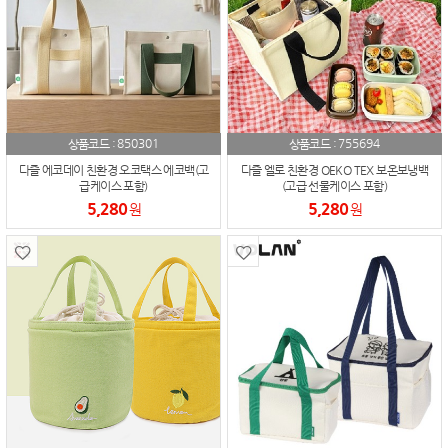
850301
755694
상품코드 :
상품코드 :
다즐 에코데이 친환경 오코택스 에코백(고
다즐 엘로 친환경 OEKO TEX 보온보냉백
급케이스 포함)
(고급 선물케이스 포함)
5,280
5,280
원
원