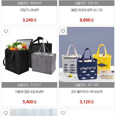
668430
236125
상품코드 :
상품코드 :
과일미니보냉백
[볼란] 보온보냉백 (소).(대)
3,240
6,600
원
원
710151
431169
상품코드 :
상품코드 :
대용량 캠핑 보온보냉백
굿즈 쿨러백 도시락 보냉백
5,400
3,120
원
원