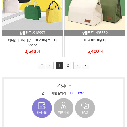
918993
495550
상품코드 :
상품코드 :
캠핑&피크닉 데일리 보온보냉 쿨러백
에코 보온보냉백
5color
2,640
5,400
원
원
1
2
고객서비스
ID:
PW :
웹하드 파일올리기