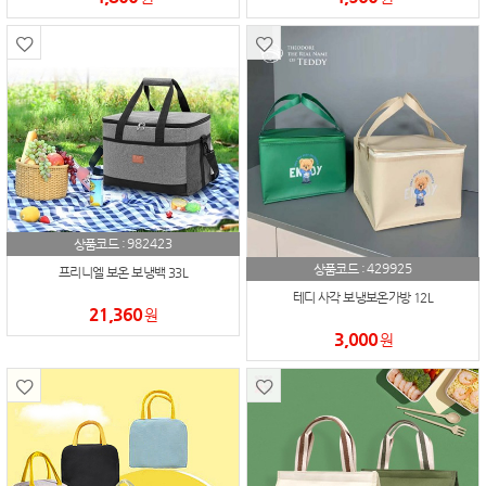
982423
상품코드 :
429925
상품코드 :
프리니엘 보온 보냉백 33L
테디 사각 보냉보온가방 12L
21,360
원
3,000
원