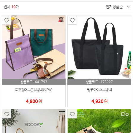
전체
19
개
인기상품순
441793
173227
상품코드 :
상품코드 :
포켓컬러보온보냉백(NEW)
렐루아이스보냉백
4,800
4,920
원
원