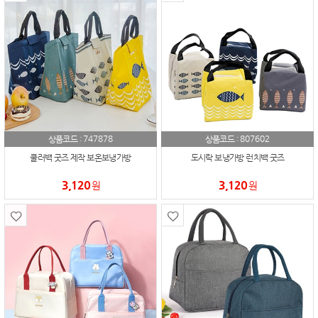
747878
807602
상품코드 :
상품코드 :
쿨러백 굿즈 제작 보온보냉가방
도시락 보냉가방 런치백 굿즈
3,120
3,120
원
원