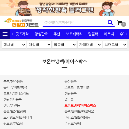
0
굿즈제작
양심판촉
우산
보조배터리
텀블러
에코백
수건/
보온보냉백/아이스박스
홈트/헬스용품
등산용품
돗자리/매트/방석
스포츠타올/쿨타올
쿨토시/멀티스카프
캠핑용품
캠핑취사용품
멀티툴
랜턴/손전등
보온보냉백/아이스박스
물통/보온보냉병
쿨팩/쿨매트/여름담요
모기밴드/해충퇴치기
바캉스/물놀이용품
썬크림/썬스틱
손난로/핫팩