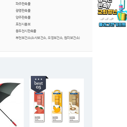
파주판촉물
광명판촉물
양주판촉물
포천시홍보
동두천시판촉물
부천보건소(소사보건소, 오정보건소, 원미보건소)