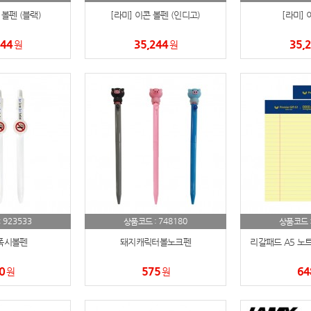
 볼펜 (블랙)
[라미] 이콘 볼펜 (인디고)
[라미] 
AP-100084
29
244
35,244
35,
원
원
AP-100106
30
우산
1
AP-100062
2
타올
3
수건
4
볼펜
5
923533
748180
:
상품코드 :
상품코드 
양심판촉
6
폭시볼펜
돼지캐릭터볼노크펜
리갈패드 A5 노트
여행
7
0
575
64
원
원
텀블러
8