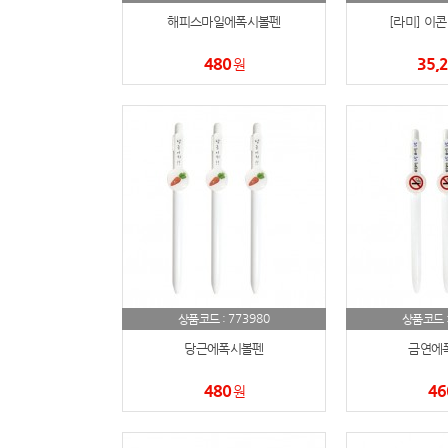
해피스마일에폭시볼펜
[라미] 이콘
480
35,
원
773980
상품코드 :
상품코드 
당근에폭시볼펜
금연에
480
46
원