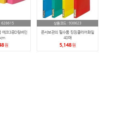
628615
938623
:
상품코드 :
 에코3공D링바인
문서보관의 필수품 킹짐클리어화일
cm
40매
48
5,148
원
원