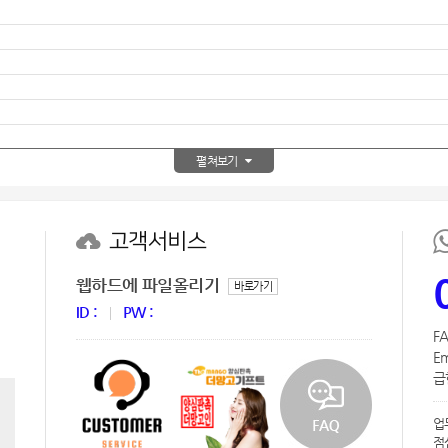
펼쳐보기
고객서비스
웹하드에 파일올리기
바로가기
ID :
PW :
FA
Em
급한
업
점