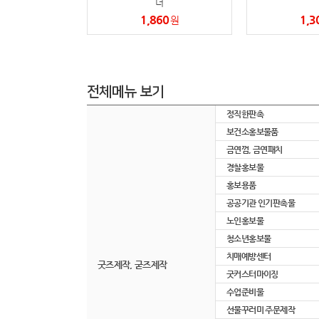
더
1,860
1,3
원
전체메뉴 보기
정직한판촉
보건소홍보물품
금연껌, 금연패치
경찰홍보물
홍보용품
공공기관 인기판촉물
노인홍보물
청소년홍보물
치매예방센터
굿즈제작, 굳즈제작
굿커스터마이징
수업준비물
선물꾸러미 주문제작