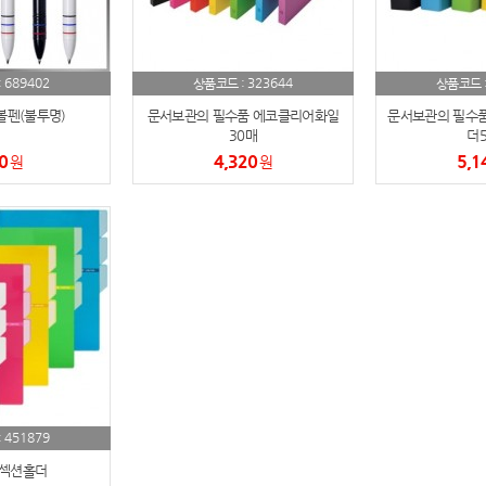
스테들러
19
구급
20
689402
323644
:
상품코드 :
상품코드 
물티슈
볼펜(불투명)
21
문서보관의 필수품 에코클리어화일
문서보관의 필수품
30매
더5
0
4,320
5,1
원
티슈
원
22
손톱
23
손톱깍이
24
AP-100071
25
보냉
26
AP-100052
27
451879
:
AP-100150
28
섹션홀더