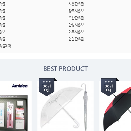
텀블러
8
촉물
시흥판촉물
촉물
광주시홍보
파우치
9
촉물
오산판촉물
촉물
안성시홍보
AP-100125
10
홍보
여주시홍보
촉물
연천판촉물
usb
11
촉물제작
보조배터리
12
송월타올
13
BEST PRODUCT
에코백
14
AP-100025
15
쿠션
16
AP-100050
17
노트
18