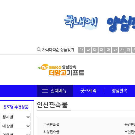
가나다라순 상품찾기
가
나
다
라
마
바
사
아
전체메뉴
굿즈제작
양심판촉
안산판촉물
용도별 추천상품
수원판촉물
용인판
화성판촉물
부천판