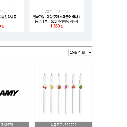
14884
상품코드 : 844197
폭지붕칼라방풍
인쇄가능, 대량 구매 스테들러 국내 1
등 스테들러 525 슬라이딩 지우개
0
1,560
2025 카페 에디션 한정판
원
원
518479
355727
:
상품코드 :