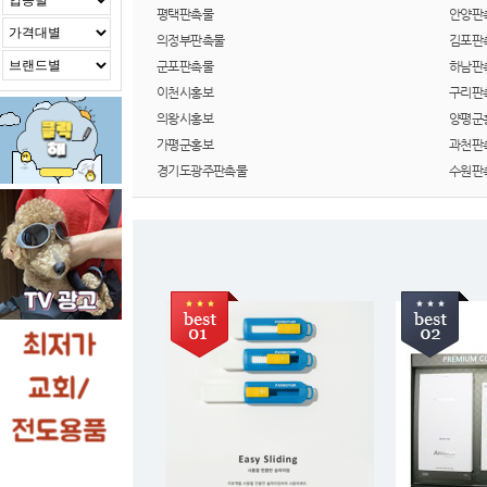
평택판촉물
안양판
의정부판촉물
김포판
군포판촉물
하남판
이천시홍보
구리판
의왕시홍보
양평군
가평군홍보
과천판
경기도광주판촉물
수원판