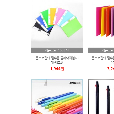
158874
상품코드 :
상품코드 
문서보관의 필수품 클리어화일40
문서보관의 필수
매-세로형
1
1,944
3,2
원