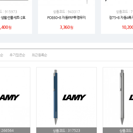
 : 915973
스테들러
상품코드 : 943317
상품코드 : 7
19
 생활선물세트-2호
POE60*8 자동FRP투명무지
장75*8 자동4
구급
20
,400
3,360
10,20
원
원
물티슈
21
티슈
22
순
후기많은순
최근등록순
손톱
23
손톱깍이
24
AP-100071
25
보냉
26
AP-100052
27
AP-100150
28
266564
317523
:
상품코드 :
상품코드 