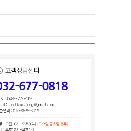
고객상담센터
032-677-0818
X : 0504-372-3419
ail : southkoreaking@gmail.com
연락 : 010-8635-3419
무 : 오전10시~오후06시
(토요일,공휴일 휴무)
심 : 오후12시~오후1시