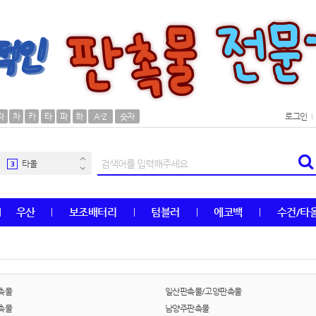
AP-100106
30
우산
1
자
차
카
타
파
하
A-Z
숫자
로그인
AP-100062
2
타올
3
수건
4
우산
보조배터리
텀블러
에코백
수건/타
볼펜
5
양심판촉
6
여행
7
촉물
일산판촉물/고양판촉물
촉물
남양주판촉물