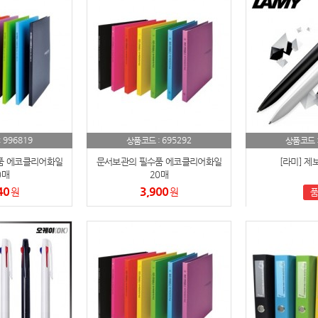
파우치
9
AP-100125
10
usb
11
보조배터리
12
996819
695292
:
상품코드 :
상품코드 
송월타올
13
품 에코클리어화일
문서보관의 필수품 에코클리어화일
[라미] 제보
에코백
0매
20매
14
40
3,900
원
원
품
AP-100025
15
쿠션
16
AP-100050
17
노트
18