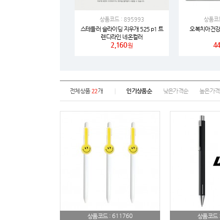
상품코드 : 895993
상품코드
스테들러 슬라이딩 지우개 525 p1 트
오복치아건강
렌디라인 네온컬러
2,160
44
원
전체상품
22
개
인기상품순
낮은가격순
높은가격
611760
상품코드 :
상품코드 