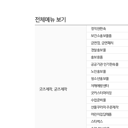
전체메뉴 보기
정직한판촉
보건소홍보물품
금연껌, 금연패치
경찰홍보물
홍보용품
공공기관 인기판촉물
노인홍보물
청소년홍보물
치매예방센터
굿즈제작, 굳즈제작
굿커스터마이징
수업준비물
선물꾸러미 주문제작
어린이집답례품
스타벅스