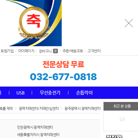
회원가입
마이페이지
주문/배송조회
고객센터
장바구니
0
올
USB
무선충전기
손톱깍이
최근 본 상품
촉물 제작
광역치매센터/치매안심센터
광주광역시 광역치매센터
없음
인천광역시 광역치매센터
세종특별자치시 광역치매센터