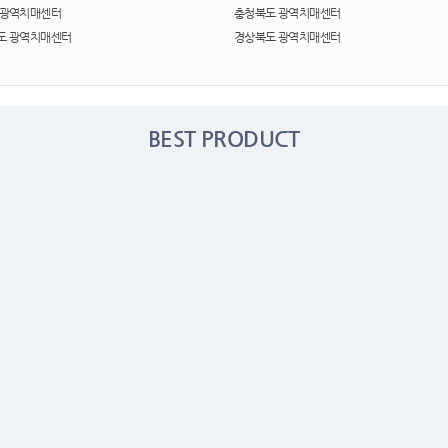
여행
7
 광역치매센터
충청북도 광역치매센터
도 광역치매센터
경상북도 광역치매센터
텀블러
8
파우치
9
BEST PRODUCT
AP-100125
10
usb
11
보조배터리
12
송월타올
13
에코백
14
AP-100025
15
쿠션
16
AP-100050
17