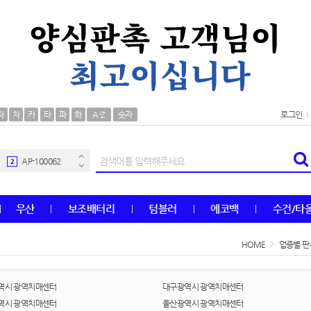
AP-100106
30
자
차
카
타
파
하
A-Z
숫자
로그인
우산
1
AP-100062
2
타올
3
우산
보조배터리
텀블러
에코백
수건/타
수건
4
HOME
업종별 판
볼펜
5
양심판촉
6
역시 광역치매센터
대구광역시 광역치매센터
역시 광역치매센터
울산광역시 광역치매센터