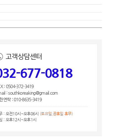
고객상담센터
032-677-0818
X : 0504-372-3419
ail : southkoreaking@gmail.com
연락 : 010-8635-3419
무 : 오전10시~오후06시
(토요일,공휴일 휴무)
심 : 오후12시~오후1시