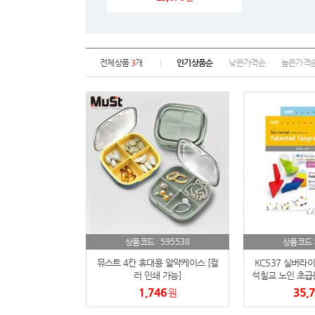
전체상품
3
개
인기상품순
낮은가격순
높은가격
595538
상품코드 :
상품코드 
뮤스트 4칸 휴대용 알약케이스 [컬
KC537 실버라
러 인쇄 가능]
석칠교 노인 초급
1,746
35,
원