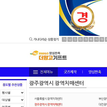
가나다라순 상품찾기
가
나
다
라
마
바
사
아
전체메뉴
굿즈제작
양심판촉
광주광역시 광역치매센터
용도별 추천상품
서울특별시 광역치매센터
부산광
광주광역시 광역치매센터
대전광