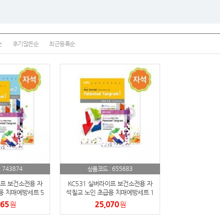
노트
18
스테들러
19
순
후기많은순
최근등록순
구급
20
물티슈
21
티슈
22
손톱
23
손톱깍이
24
743874
655683
:
상품코드 :
AP-100071
25
이프 보건소전용 자
KC531 실버라이프 보건소전용 자
용 치매예방세트 5
석칠교 노인 초급용 치매예방세트 1
보냉
26
765
25,070
원
원
AP-100052
27