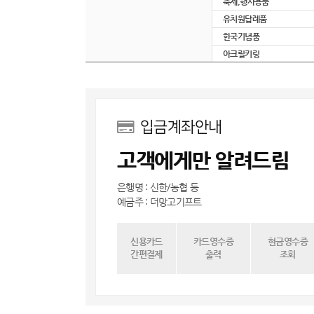
축제,행사용품
유치원답례품
한국기념품
아크릴키링
입금계좌안내
고객에게만 알려드림
은행명 : 신한/농협 등
예금주 : 더망고기프트
신용카드
카드영수증
현금영수증
간편결제
출력
조회