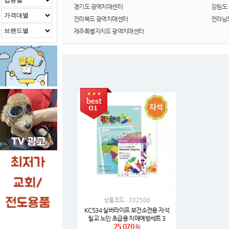
경기도 광역치매센터
강원도
전라북도 광역치매센터
전라남
제주특별자치도 광역치매센터
상품코드 : 332506
KC534 실버라이프 보건소전용 자석
칠교 노인 초급용 치매예방세트 3
25,070
원