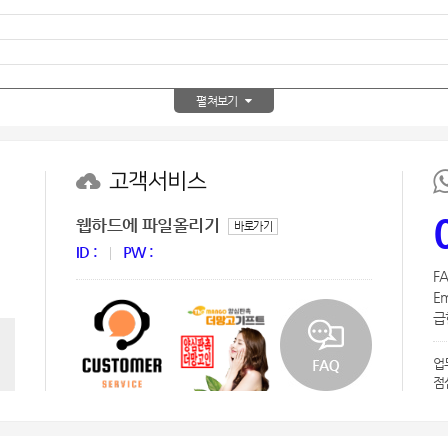
텀블러
8
파우치
9
펼쳐보기
AP-100125
10
usb
11
고객서비스
보조배터리
12
웹하드에 파일올리기
바로가기
송월타올
13
ID :
PW :
FA
에코백
14
Em
급한
AP-100025
15
업
쿠션
16
점
AP-100050
17