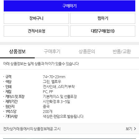
구매하기
장바구니
찜하기
견적서요청
대량구매(협의)
상품정보
구매후기
상품문의
반품/교환
아래 상품정보는 실제 상품과 차이가 있을수 있습니다
· 규격
74*70*23mm
· 색상
그린, 옐로우
· 인쇄
전사인쇄 ,스티커 부착
· 재질
PC, PP
· 케이스 및 포장
기본케이스 및 선물포장
· 제작기간
시안확정 후 3~5일
· 원산지
중국
· 1박스당
200개
· 기타사항
색상은 랜덤으로 발송됩니다.
전자상거래 등에서의 상품정보제공 고시
보기