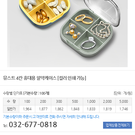
뮤스트 4칸 휴대용 알약케이스 [컬러 인쇄 가능]
수량별 단가표
[기본수량 : 100개]
[단위 : 개/원]
수 량
100
200
300
500
1,000
2,000
5,000
일반가
1,964
1,877
1,862
1,848
1,833
1,819
1,746
기본수량이하 주문시 고객센터로 전화 주시면 자세히 안내해 드립니다.
032-677-0818
업체상품 전체보기
Tel.