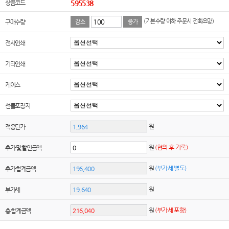
상품코드
595538
(기본수량 이하 주문시 전화요망)
구매수량
감소
증가
전사인쇄
기타인쇄
케이스
선물포장지
원
적용단가
원
(협의 후 기록)
추가 및 할인금액
원
(부가세 별도)
추가 합계금액
원
부가세
원
(부가세 포함)
총 합계금액