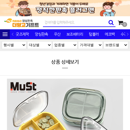
0
굿즈제작
양심판촉
우산
보조배터리
텀블러
에코백
수건/
상품 상세보기