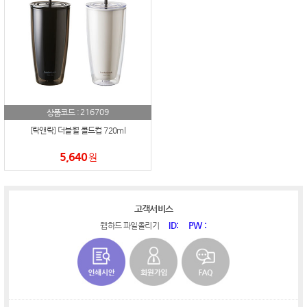
216709
상품코드 :
[락앤락] 더블월 콜드컵 720ml
5,640
원
고객서비스
ID:
PW :
웹하드 파일올리기