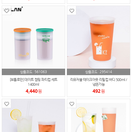
561063
295414
상품코드 :
상품코드 :
[보틀로만] 데이트 캠핑 파티컵 세트
리유저블 테이크아웃 리필컵 바디 500ml /
1400ml
냉온가능
4,440
492
원
원