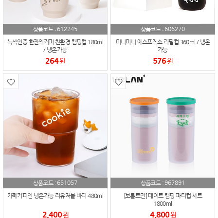
612245
606270
상품코드 :
상품코드 :
녹색인증 한잔의커피 친환경 캠핑컵 180ml
미니미니 에스프레소 리필컵 360ml / 냉온
/ 냉온가능
가능
264
576
원
원
651057
967891
상품코드 :
상품코드 :
카페커피인 냉온가능 리유저블 바디 480ml
[보틀로만] 데이트 캠핑 파티컵 세트
1800ml
2,400
4,800
원
원