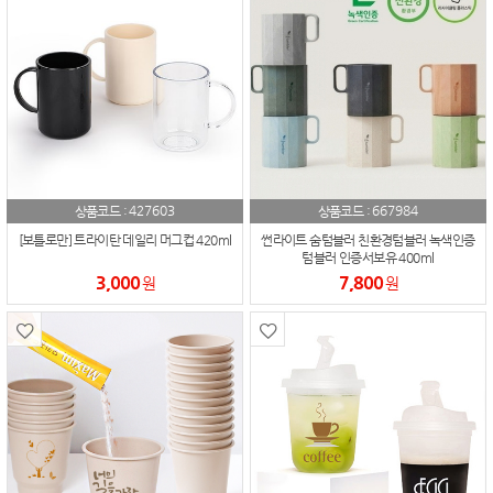
427603
667984
상품코드 :
상품코드 :
[보틀로만] 트라이탄 데일리 머그컵 420ml
썬라이트 숨텀블러 친환경텀블러 녹색인증
텀블러 인증서보유 400ml
3,000
7,800
원
원