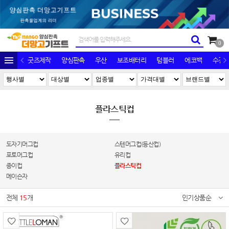
0
굿즈제작
양심판촉
우산
보조배터리
텀블러
에코백
수건/
플라스틱컵
도자기머그컵
스텐머그컵(등산컵)
포토머그컵
유리컵
종이컵
플라스틱컵
메이슨자
전체
15
개
인기상품순