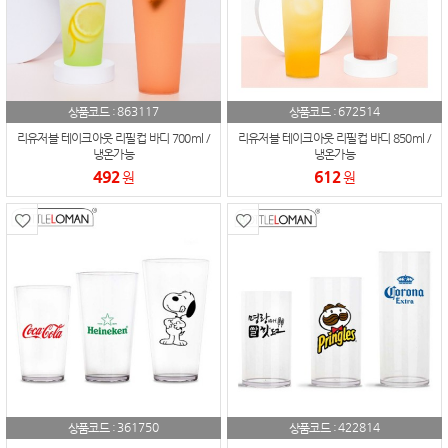
863117
672514
상품코드 :
상품코드 :
리유저블 테이크아웃 리필컵 바디 700ml /
리유저블 테이크아웃 리필컵 바디 850ml /
냉온가능
냉온가능
492
612
원
원
361750
422814
상품코드 :
상품코드 :