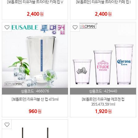
[보틀로만] 리유저블 트라이탄 카페 컵 V
[보틀로만] 리유저블 트라이탄 카페 컵 I
2,400
2,400
원
원
466076
429440
상품코드 :
상품코드 :
[보틀로만] 리유저블 산 컵 473ml
[보틀로만] 리유저블 에코젠 컵
355,473,591ml
960
1,920
원
원