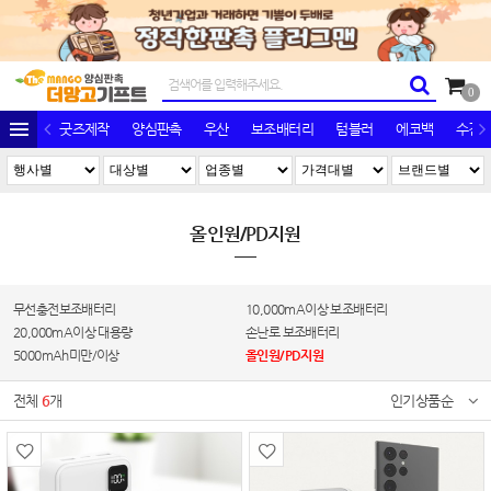
0
굿즈제작
양심판촉
우산
보조배터리
텀블러
에코백
수건/
올인원/PD지원
무선충전보조배터리
10,000mA이상 보조배터리
20,000mA이상 대용량
손난로 보조배터리
5000mAh미만/이상
올인원/PD지원
전체
6
개
인기상품순