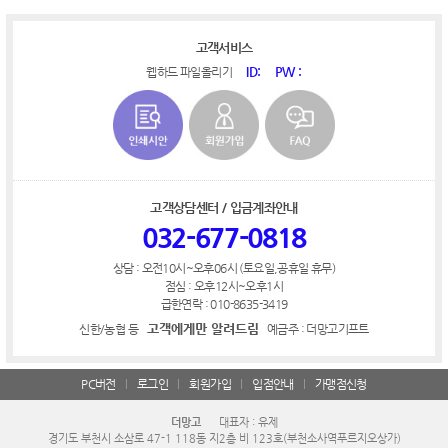
고객서비스
ID:
PW :
웹하드 파일올리기
고객상담센터 / 입금계좌안내
032-677-0818
상담 : 오전10시~오후06시 (토요일,공휴일 휴무)
점심 : 오후12시~오후1시
급한연락 : 010-8635-3419
고객에게만 알려드림
신한/농협 등
예금주 : 더망고기프트
PC버전
로그인
회원가입
입점안내
가맹점신청
더망고
대표자 : 유제
경기도 부천시 소삼로 47-1 118동 지2층 비 123호(부천소사역푸르지오상가)