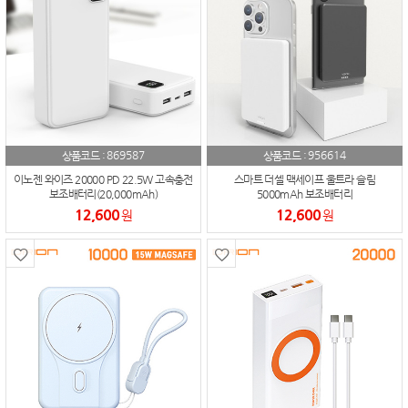
869587
956614
상품코드 :
상품코드 :
이노젠 와이즈 20000 PD 22.5W 고속충전
스마트 더셀 맥세이프 울트라 슬림
보조배터리(20,000mAh)
5000mAh 보조배터리
12,600
12,600
원
원