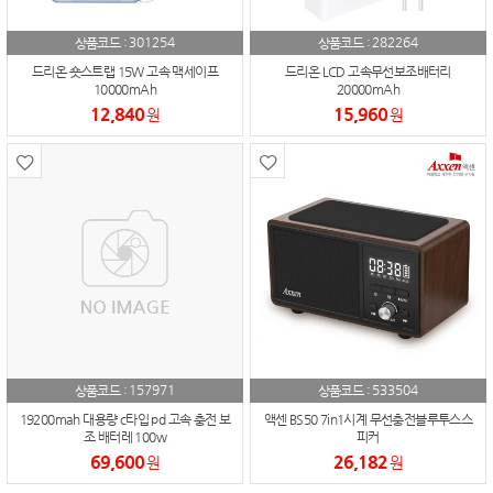
301254
282264
상품코드 :
상품코드 :
드리온 숏스트랩 15W 고속 맥세이프
드리온 LCD 고속무선보조배터리
10000mAh
20000mAh
12,840
15,960
원
원
157971
533504
상품코드 :
상품코드 :
19200mah 대용량 c타입 pd 고속 충전 보
액센 BS50 7in1시계 무선충전블루투스스
조 배터레 100w
피커
69,600
26,182
원
원