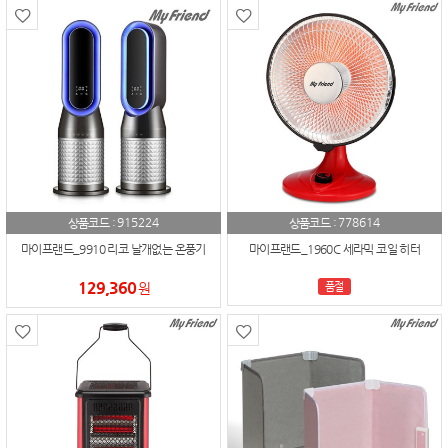
915224
778614
상품코드 :
상품코드 :
마이프랜드_9910 리코 날개없는 온풍기
마이프랜드_1960C 세라믹 코일 히터
129,360
원
품절