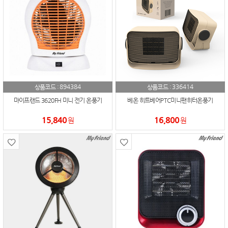
894384
336414
상품코드 :
상품코드 :
마이프랜드 3620FH 미니 전기 온풍기
베온 히트베어PTC미니팬히터온풍기
15,840
16,800
원
원