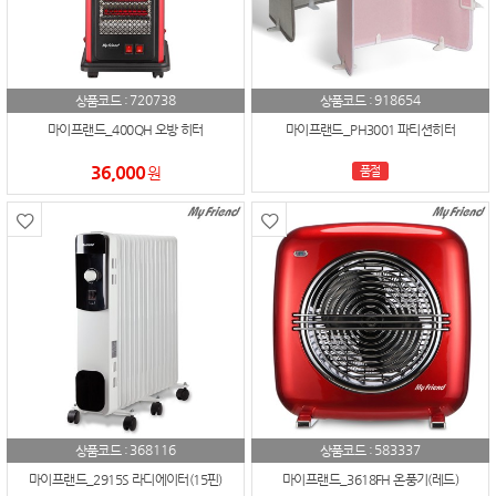
720738
918654
상품코드 :
상품코드 :
마이프랜드_400QH 오방 히터
마이프랜드_PH3001 파티션히터
36,000
원
품절
368116
583337
상품코드 :
상품코드 :
마이프랜드_2915S 라디에이터(15핀)
마이프랜드_3618FH 온풍기(레드)