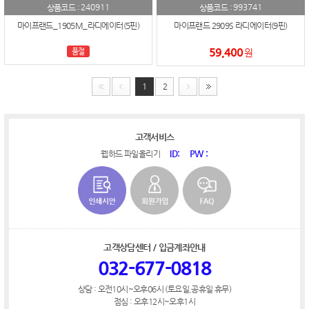
240911
993741
상품코드 :
상품코드 :
마이프랜드_1905M_라디에이터(5핀)
마이프랜드 2909S 라디에이터(9핀)
59,400
품절
원
1
2
고객서비스
ID:
PW :
웹하드 파일올리기
고객상담센터 / 입금계좌안내
032-677-0818
상담 : 오전10시~오후06시 (토요일,공휴일 휴무)
점심 : 오후12시~오후1시