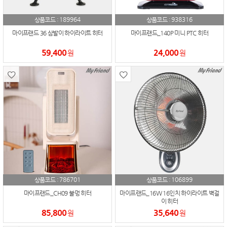
189964
938316
상품코드 :
상품코드 :
마이프랜드 36 삼발이 하이라이트 히터
마이프랜드_140P 미니 PTC 히터
59,400
24,000
원
원
786701
106899
상품코드 :
상품코드 :
마이프랜드_CH09 불멍 히터
마이프랜드_16W 16인치 하이라이트 벽걸
이 히터
85,800
35,640
원
원