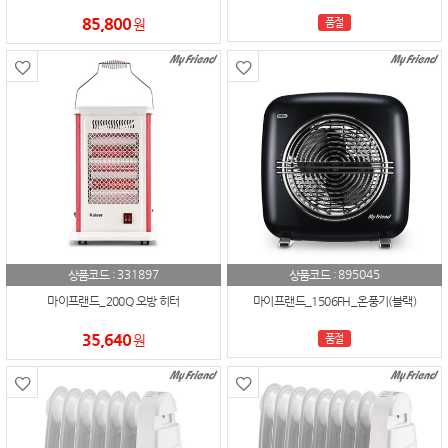
85,800
원
품절
331897
895045
상품코드 :
상품코드 :
마이프랜드_200Q 오방 히터
마이프랜드_1506FH_온풍기(블랙)
35,640
원
품절