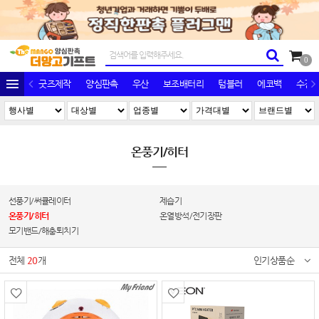
0
굿즈제작
양심판촉
우산
보조배터리
텀블러
에코백
수건/
온풍기/히터
선풍기/써큘레이터
제습기
온풍기/히터
온열방석/전기장판
모기밴드/해충퇴치기
전체
20
개
인기상품순