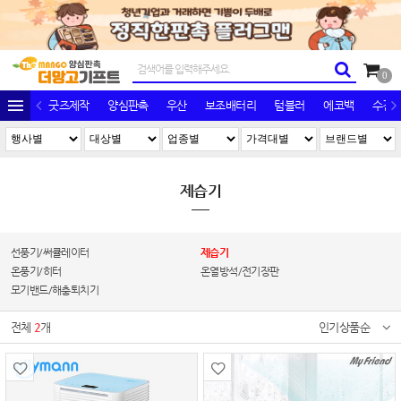
0
굿즈제작
양심판촉
우산
보조배터리
텀블러
에코백
수건/
제습기
선풍기/써큘레이터
제습기
온풍기/히터
온열방석/전기장판
모기밴드/해충퇴치기
전체
2
개
인기상품순