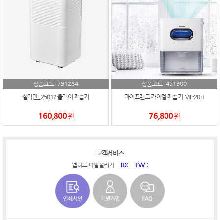
791284
451300
상품코드 :
상품코드 :
실리만_25012 올데이 제습기
마이프랜드 카이젤 제습기 MF-20H
160,800
76,800
원
원
고객서비스
ID:
PW :
웹하드 파일올리기