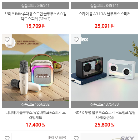
546541
849141
상품코드 :
상품코드 :
브리츠 Britz 휴대용 스트랩 블루투스 6.0 컴
스카이 붐 A3 10W 블루투스 스피커
팩트 스피커 (BZ-A2)
15,709
25,091
원
원
656292
375439
상품코드 :
상품코드 :
테디베어 블루투스 듀얼마이크+스피커 노
INDEX 투명 블루투스스피커 무드램프 알람
래방세트
시계(충전식)
17,400
25,800
원
원