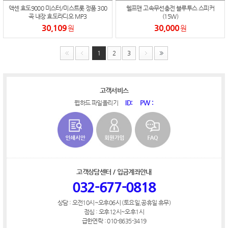
액센 효도9000 미스터/미스트롯 정품 300
헬프맨 고속무선충전 블루투스 스피커
곡 내장 효도라디오 MP3
(15W)
30,109
30,000
원
원
1
2
3
고객서비스
ID:
PW :
웹하드 파일올리기
고객상담센터 / 입금계좌안내
032-677-0818
상담 : 오전10시~오후06시 (토요일,공휴일 휴무)
점심 : 오후12시~오후1시
급한연락 : 010-8635-3419