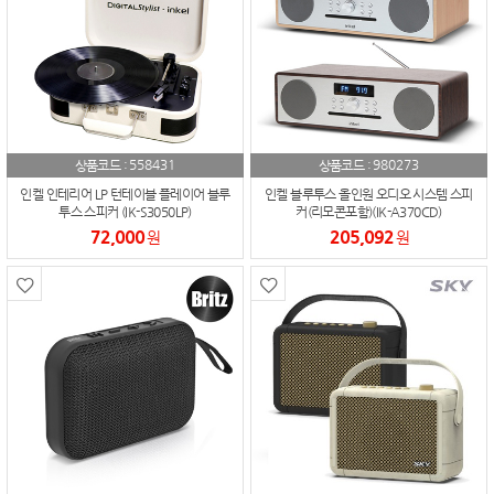
558431
980273
상품코드 :
상품코드 :
인켈 인테리어 LP 턴테이블 플레이어 블루
인켈 블루투스 올인원 오디오 시스템 스피
투스 스피커 (IK-S3050LP)
커(리모콘포함)(IK-A370CD)
72,000
205,092
원
원