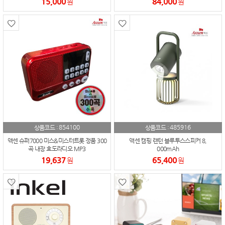
15,000
84,000
원
원
854100
485916
상품코드 :
상품코드 :
액센 슈퍼7000 미스&미스터트롯 정품 300
액센 캠핑 랜턴 블루투스스피커 8,
곡 내장 효도라디오 MP3
000mAh
19,637
65,400
원
원