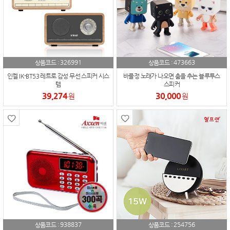
326991
473663
상품코드 :
상품코드 :
인켈 IK-BT53 레트로 감성 무선 스피커 시스
바를정 노래가 나오면 춤을 추는 블루투스
템
스피커
39,274
30,000
원
원
938837
254756
상품코드 :
상품코드 :