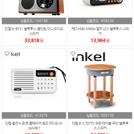
104196
858234
상품코드 :
상품코드 :
인켈 IK-BT31 블루투스 올인원 미니 오디오
케미 HIBS-MR04 컬러 LED 블루투스 스피
스피커
커
33,818
13,964
원
원
413376
920150
상품코드 :
상품코드 :
인켈 충전식 포켓 플레이어 효도 라디오 IK-
인켈 IK-C707TS 우든 테이블 무선 블루투
WAR07
스 스피커