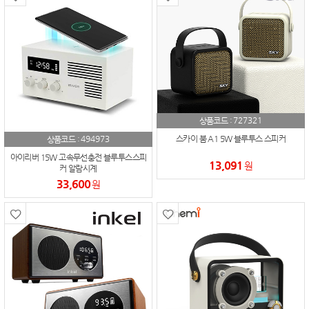
727321
상품코드 :
494973
스카이 붐 A1 5W 블루투스 스피커
상품코드 :
아이리버 15W 고속무선충전 블루투스스피
13,091
원
커 알람시계
33,600
원