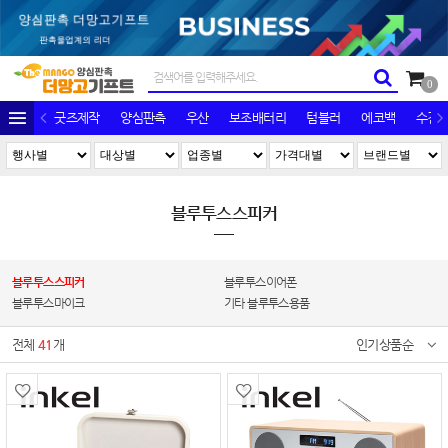
0
굿즈제작
양심판촉
우산
보조배터리
텀블러
에코백
수건/
블루투스스피커
블루투스스피커
블루투스이어폰
블루투스마이크
기타 블루투스용품
전체
41
개
인기상품순