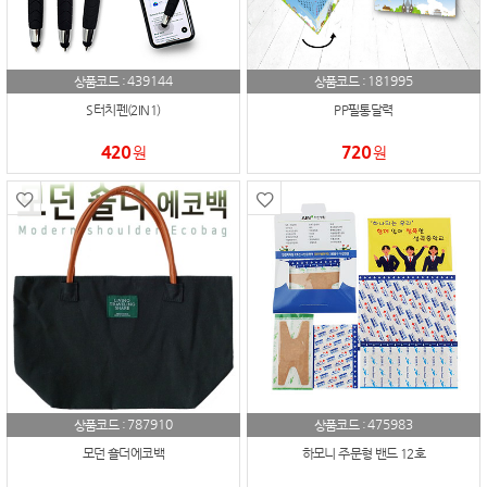
439144
181995
상품코드 :
상품코드 :
S터치펜(2IN1)
PP필통달력
420
720
원
원
787910
475983
상품코드 :
상품코드 :
모던 숄더에코백
하모니 주문형 밴드 12호