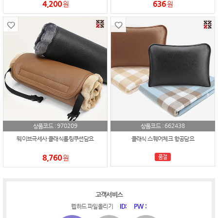
4,200
636
원
원
970209
662438
상품코드 :
상품코드 :
웨이브극세사 클래식롤링쿠션담요
클래식 스퀘어체크 항공담요
8,760
원
품절
고객서비스
ID:
PW :
웹하드 파일올리기