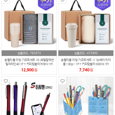
762873
473900
상품코드 :
상품코드 :
송월타올 리빙 기프트세트 18 (호텔컬렉션
송월타올 리빙 기프트세트 11 (뉴베이직 타
필라라인40 1P + 커피텀블러709ml 1P)
올 130g * 1P + 커피텀블러 630ml 1P)
12,900
7,740
원
원