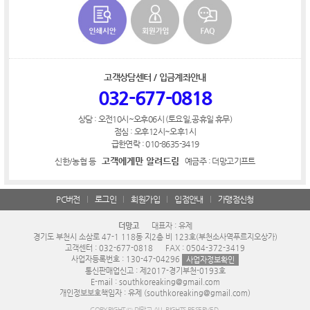
고객상담센터 / 입금계좌안내
032-677-0818
상담 : 오전10시~오후06시 (토요일,공휴일 휴무)
점심 : 오후12시~오후1시
급한연락 : 010-8635-3419
고객에게만 알려드림
신한/농협 등
예금주 : 더망고기프트
PC버전
로그인
회원가입
입점안내
가맹점신청
더망고
대표자 : 유제
경기도 부천시 소삼로 47-1 118동 지2층 비 123호(부천소사역푸르지오상가)
고객센터 : 032-677-0818
FAX : 0504-372-3419
사업자등록번호 : 130-47-04296
사업자정보확인
통신판매업신고 : 제2017-경기부천-0193호
E-mail : southkoreaking@gmail.com
개인정보보호책임자 : 유제 (southkoreaking@gmail.com)
COPYRIGHT © 더망고 ALL RIGHTS RESERVED.