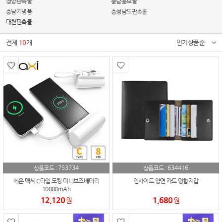
청양판촉물
충남홍보물
충남기념품
충청남도판촉물
대천판촉물
전체
10
개
인기상품순
753734
634416
상품코드 :
상품코드 :
베온 맥씨 C타입 도킹 미니보조배터리
인사이드 양면 카드 명함지갑
10000mAh
12,120
1,680
원
원