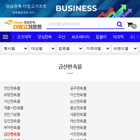
0
굿즈제작
양심판촉
우산
보조배터리
텀블러
에코백
수건/
금산판촉물
천안판촉물
공주판촉물
보령판촉물
아산판촉물
서산판촉물
논산판촉물
계룡시판촉물
홍성판촉물
천안기념품
세종판촉물
당진판촉물
에산판촉물
부여판촉물
태안판촉물
금산판촉물
서천판촉물