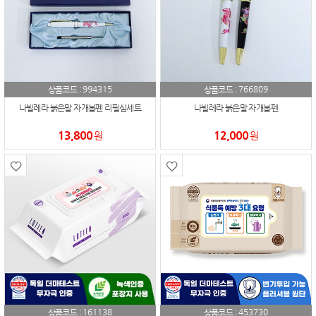
994315
766809
상품코드 :
상품코드 :
나빌레라 붉은말 자개볼펜 리필심세트
나빌레라 붉은말 자개볼펜
13,800
12,000
원
원
161138
453730
상품코드 :
상품코드 :