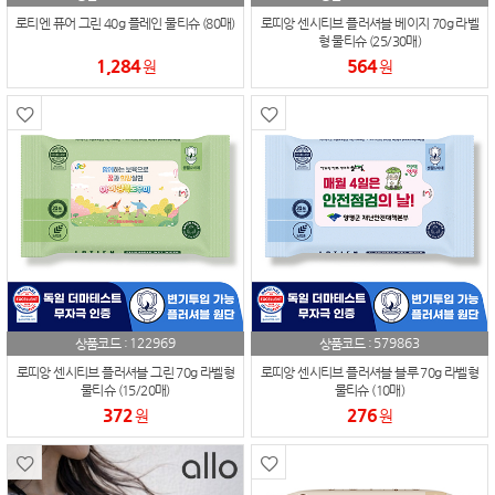
로티엔 퓨어 그린 40g 플레인 물티슈 (80매)
로띠앙 센시티브 플러셔블 베이지 70g 라벨
형 물티슈 (25/30매)
1,284
564
원
원
122969
579863
상품코드 :
상품코드 :
로띠앙 센시티브 플러셔블 그린 70g 라벨형
로띠앙 센시티브 플러셔블 블루 70g 라벨형
물티슈 (15/20매)
물티슈 (10매)
372
276
원
원