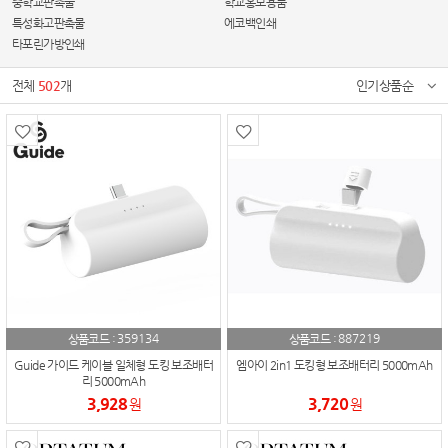
중학교판촉물
학교홍보용품
특성화고판촉물
에코백인쇄
타포린가방인쇄
전체
502
개
인기상품순
359134
887219
상품코드 :
상품코드 :
Guide 가이드 케이블 일체형 도킹 보조배터
엠아이 2in1 도킹형 보조배터리 5000mAh
리 5000mAh
3,928
3,720
원
원