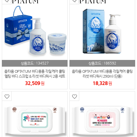
134527
186592
상품코드 :
상품코드 :
옵타움 OPTATUM 바디용품 각질케어 쿨링
옵타움 OPTATUM 바디용품 각질케어 쿨링
멜팅 바디 스크럽 & 리셋 바디워시 2종 세트
리셋 바디워시 290ml (단품)
32,509
18,328
원
원