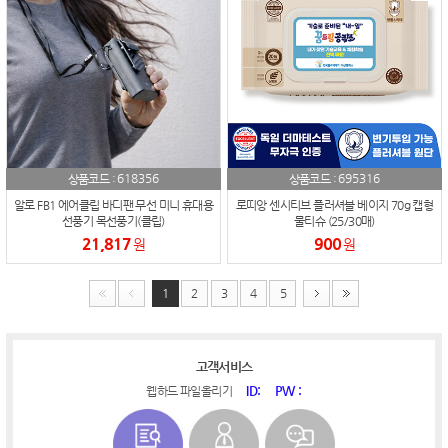
618356
695316
상품코드 :
상품코드 :
알로 FB1 에어클립 바디팬 무선 미니 휴대용
로띠앙 센시티브 플러셔블 베이지 70g 캡형
선풍기 목선풍기(클립)
물티슈 (25/30매)
21,817
900
원
원
1
2
3
4
5
고객서비스
ID:
PW :
웹하드 파일올리기