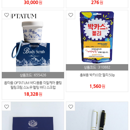
30,000
276
원
원
310882
상품코드 :
655426
홍보용 박카스맛 젤리 50g
상품코드 :
옵타움 OPTATUM 바디용품 각질케어 쿨링
1,560
원
필링크림 스노우 멜팅 바디 스크럽
18,328
원