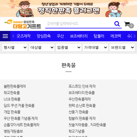
0
굿즈제작
양심판촉
우산
보조배터리
텀블러
에코백
수건/
판촉물
볼펜판촉물제작
포스트잇 인쇄 제작
학교판촉물
보조배터리 판촉물
USB 판촉물
우산판촉물제작
담요 쿠션 겨울 판촉물
핫팩 손난로 판촉물
개업 판촉물
선풍기 판촉물
우산 판촉물 기념품 제작
텀블러 판촉물 제작
손톱깎이세트 판촉물제작
칫솔치약용품 , 치과판촉물
병원개원홍보
학교기념품