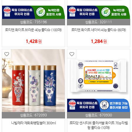
735196
320111
상품코드 :
상품코드 :
로티엔 화이트 브라운 40g 물티슈 (100매)
로티엔 화이트 네이비 40g 물티슈 (80매)
1,428
1,284
원
원
672093
670930
상품코드 :
상품코드 :
나빌레라 채화화병텀블러 300ml
로띠앙 센시티브 플러셔블 화이트 70g 라벨
형 물티슈 (10매)