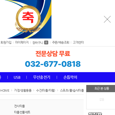
회원가입
마이페이지
주문/배송조회
고객센터
장바구니
0
올
USB
무선충전기
손톱깍이
최근 본 상품
HOME
가정/생활용품
수건(타올/타월)
스포츠/쿨/습식타올
없음
전사타올
타올선물세트