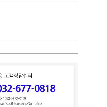
고객상담센터
032-677-0818
X : 0504-372-3419
ail : southkoreaking@gmail.com