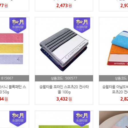
77
2,473
2,9
원
원
텀블러
8
파우치
9
AP-100125
10
usb
11
보조배터리
12
송월타올
13
815667
500577
:
상품코드 :
상품코드 
에코백
14
시니 블록패턴 스
송월타올 포라인 스포츠20 전사타
송월타올 아날도바
 50g
올 100g
포츠20 전
AP-100025
15
44
3,432
2,8
원
원
쿠션
16
AP-100050
17