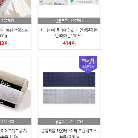
677563
107581
:
상품코드 :
기라로쉬 선염스포
바디샤워 물티슈 (1p)-자연생분해원
00g
단(레이온100%)
83
414
원
원
867428
444754
:
상품코드 :
 피에르가르뎅 지
송월타올 카운테스마라 모던체크 스
포츠 110g
포츠30 90g