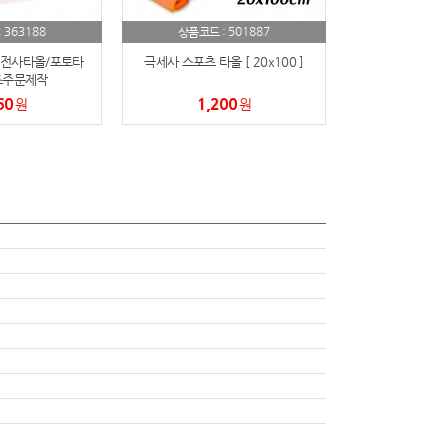
363188
501887
:
상품코드 :
전사타올/포토타
극세사 스포츠 타올 [ 20x100 ]
즈주문제작
60
1,200
원
원