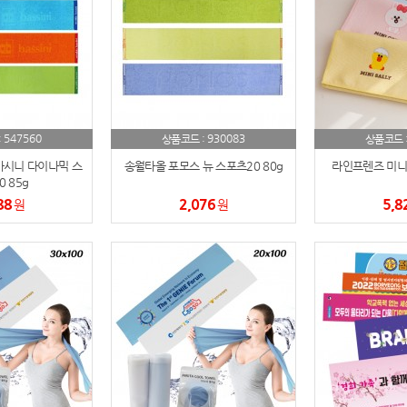
노트
18
스테들러
19
구급
20
물티슈
21
547560
930083
:
상품코드 :
상품코드 
시니 다이나믹 스
송월타올 포모스 뉴 스포츠20 80g
라인프렌즈 미니
티슈
22
 85g
88
2,076
5,8
원
원
손톱
23
손톱깍이
24
AP-100071
25
보냉
26
AP-100052
27