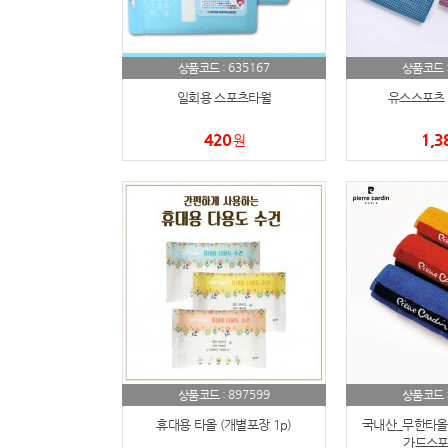
635167
상품코드 :
상품코드 
일회용 스포츠타월
유스스포츠 
420
1,3
원
897599
상품코드 :
상품코드 
휴대용 타올 (개별포장 1p)
국내산_무한타올
가드스포츠