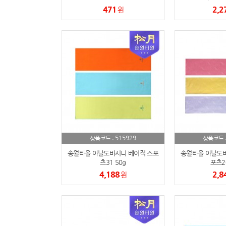
471
2,2
원
515929
상품코드 :
상품코드 
송월타올 아날도바시니 베이직 스포
송월타올 아날도바
츠31 50g
포츠20
4,188
2,8
원