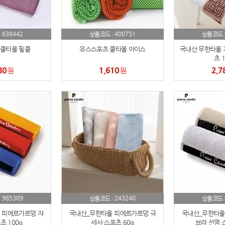
AP-100150
28
638442
400751
:
상품코드 :
상품코드 
AP-100084
29
쿨타올 필쿨
유스스포츠 쿨타올 아이스
국내산 무한타올 
츠 1
AP-100106
30
80
1,610
2,7
원
원
우산
1
AP-100062
2
타올
3
수건
4
볼펜
5
양심판촉
6
985309
243240
:
상품코드 :
상품코드 
 피에르가르뎅 쟈
국내산_무한타올 피에르가르뎅 극
국내산_무한타올
여행
7
 100g
세사 스포츠 60g
브라 선염 스