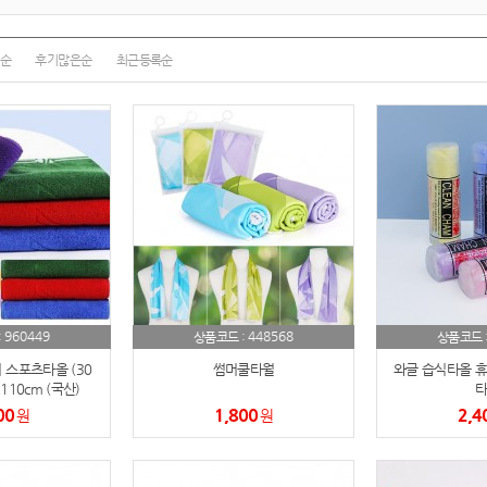
여행
7
텀블러
8
순
후기많은순
최근등록순
파우치
9
AP-100125
10
usb
11
보조배터리
12
송월타올
13
960449
448568
:
상품코드 :
상품코드 
에코백
14
 스포츠타올 (30
썸머쿨타월
와글 습식타올 휴
AP-100025
x110cm (국산)
타
15
00
1,800
2,4
원
원
쿠션
16
AP-100050
17