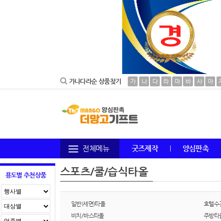
가나다라순 상품찾기
가
나
다
라
마
바
사
아
전체메뉴
굿즈제작
양심판촉
스포츠/쿨/습식타올
용도별 추천상품
일반(세면)타올
호텔수
비치/바스타올
주방타