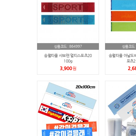
864997
상품코드 :
상품코드 
송월타올 샤보렌 멀티스포츠20
송월타올 아날도바
100g
포츠20
3,900
2,6
원