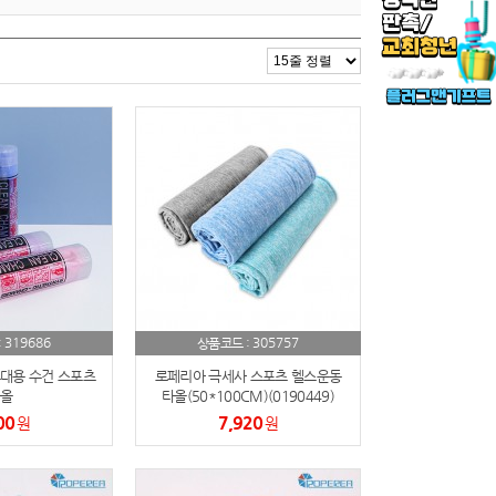
319686
305757
:
상품코드 :
대용 수건 스포츠
로페리아 극세사 스포츠 헬스운동
올
타올(50*100CM)(0190449)
00
7,920
원
원