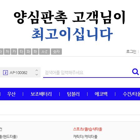
AP-100106
30
자
차
카
타
파
하
A-Z
숫자
로그인
우산
1
AP-100062
2
타올
3
우산
보조배터리
텀블러
에코백
수건/타
수건
4
볼펜
5
양심판촉
6
건
스포츠/쿨/습식타올
올(핸드타올)
캐릭터/케익타올