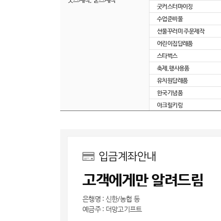
굿커스터마이징
수업준비물
선물꾸러미 주문제작
어린이집답례품
스타벅스
축제,행사용품
유치원답례품
한국기념품
아크릴키링
입금계좌안내
고객에게만 알려드림
은행명 : 신한/농협 등
예금주 : 더망고기프트