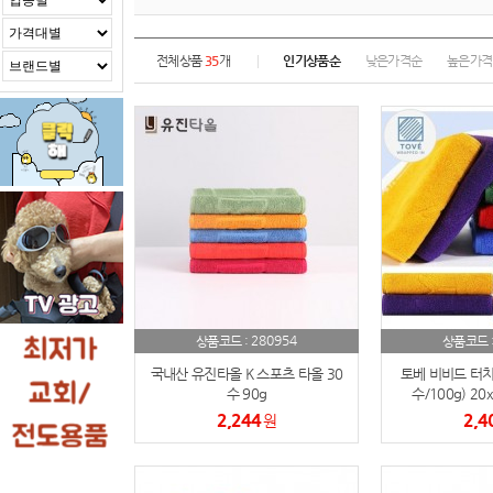
전체상품
35
개
인기상품순
낮은가격순
높은가격
280954
상품코드 :
상품코드 
국내산 유진타올 K 스포츠 타올 30
토베 비비드 터치
수 90g
수/100g) 20
2,244
2,4
원