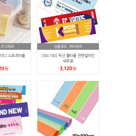
812606
964969
:
상품코드 :
미니 스포츠타올
[30x100] 국산 쿨타올 전면칼라인
쇄무료
20
3,120
원
원