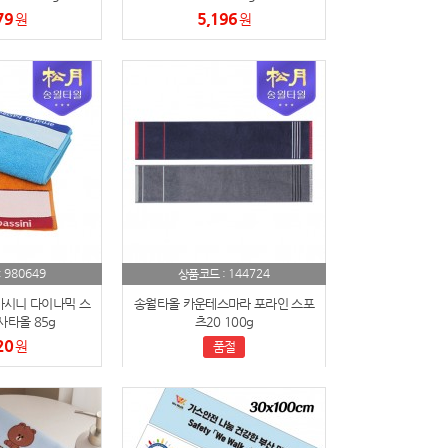
79
5,196
원
원
980649
144724
:
상품코드 :
시니 다이나믹 스
송월타올 카운테스마라 포라인 스포
사타올 85g
츠20 100g
20
원
품절