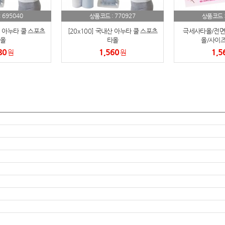
AP-100150
28
695040
770927
:
상품코드 :
상품코드 
AP-100084
29
산 아누타 쿨 스포츠
[20x100] 국내산 아누타 쿨 스포츠
극세사타올/전면
올
타올
올/사이
AP-100106
30
80
1,560
1,5
원
원