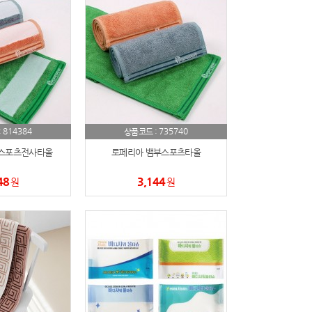
814384
735740
:
상품코드 :
스포츠전사타올
로페리아 뱀부스포츠타올
48
3,144
원
원