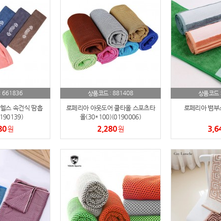
노트
18
스테들러
19
구급
20
물티슈
21
661836
881408
:
상품코드 :
상품코드 
티슈
헬스 속건식 땀흡
22
로페리아 아웃도어 쿨타올 스포츠타
로페리아 뱀부
90139)
올(30*100)(0190006)
80
2,280
3,6
원
손톱
원
23
손톱깍이
24
AP-100071
25
보냉
26
AP-100052
27