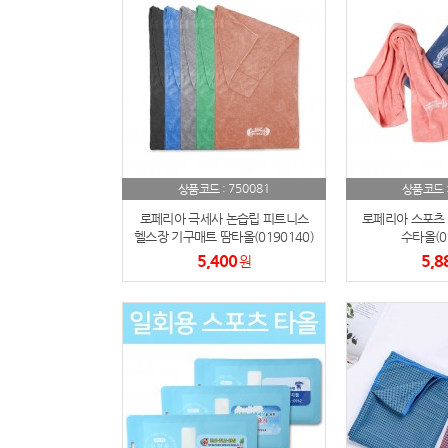
750081
상품코드 :
상품코드 
로페리아 극세사 논습립 피트니스
로페리아 스포츠 
헬스장 기구매트 땀타올(0190140)
수타올(01
5,400
5,8
원