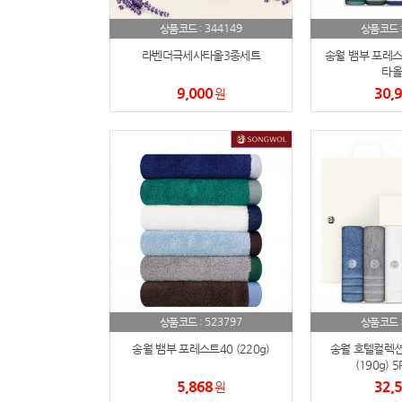
344149
상품코드 :
상품코드 
라벤더극세사타올3종세트
송월 뱀부 포레스트4
타올
9,000
30,
원
523797
상품코드 :
상품코드 
송월 뱀부 포레스트40 (220g)
송월 호텔컬렉션
(190g) 
5,868
32,
원