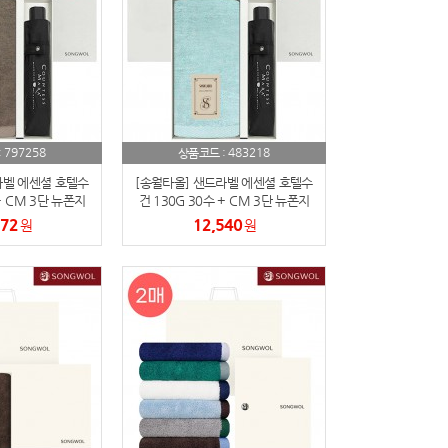
797258
483218
:
상품코드 :
라벨 에센셜 호텔수
[송월타올] 샌드라벨 에센셜 호텔수
+ CM 3단 뉴폰지
건 130G 30수 + CM 3단 뉴폰지
매입 세트
우산 2매입 세트
972
12,540
원
원