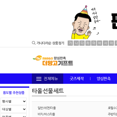
가나다라순 상품찾기
가
나
다
라
마
바
사
아
전체메뉴
굿즈제작
양심판촉
타올선물세트
용도별 추천상품
일반(세면)타올
호텔수
비치/바스타올
주방타