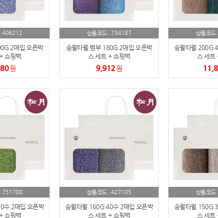
AP-100084
29
406212
734187
:
상품코드 :
상품코드 
AP-100106
30
0G 2매입 오픈박
송월타월 뱀부 180G 2매입 오픈박
송월타월 200G 
+ 쇼핑백
스 세트 + 쇼핑백
스 세트 
우산
1
680
9,912
11,
원
원
AP-100062
2
타올
3
수건
4
볼펜
5
양심판촉
6
여행
7
751700
427105
:
상품코드 :
상품코드 
30수 2매입 오픈박
송월타월 160G 40수 2매입 오픈박
송월타월 150G 
텀블러
8
+ 쇼핑백
스 세트 + 쇼핑백
스 세트 