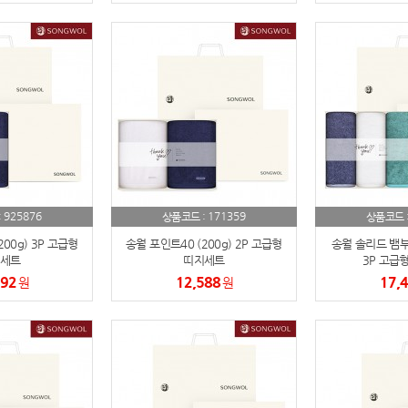
925876
171359
:
상품코드 :
상품코드 
00g) 3P 고급형
송월 포인트40 (200g) 2P 고급형
송월 솔리드 뱀부 
세트
띠지세트
3P 고급
192
12,588
17,
원
원