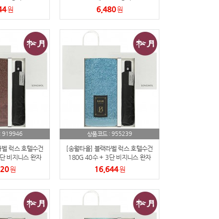
44
6,480
원
원
919946
955239
:
상품코드 :
라벨 럭스 호텔수건
[송월타올] 블랙라벨 럭스 호텔수건
 3단 비지니스 완자
180G 40수 + 3단 비지니스 완자
매입 세트
우산 2매입 세트
920
16,644
원
원