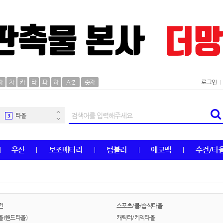
AP-100106
30
우산
1
자
차
카
타
파
하
A-Z
숫자
로그인
AP-100062
2
타올
3
수건
4
우산
보조배터리
텀블러
에코백
수건/타
볼펜
5
양심판촉
6
여행
7
건
스포츠/쿨/습식타올
올(핸드타올)
캐릭터/케익타올