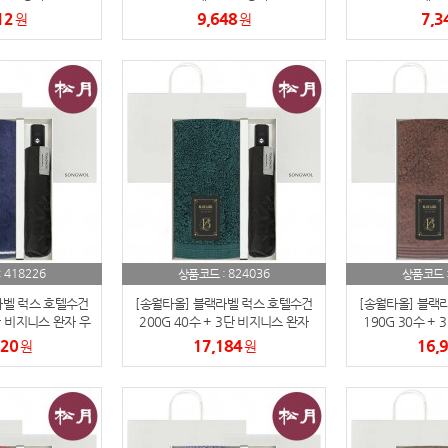
12
9,648
7,3
원
원
파우치
9
AP-100125
10
usb
11
보조배터리
12
송월타올
13
에코백
14
418226
824036
:
상품코드 :
상품코드 
AP-100025
15
라벨 럭스 호텔수건
[송월타올] 블랙라벨 럭스 호텔수건
[송월타올] 블랙
단 비지니스 완자 우
200G 40수 + 3단 비지니스 완자
190G 30수 +
쿠션
16
입 세트
우산 2매입 세트
우산 2
620
17,184
16,
원
원
AP-100050
17
노트
18