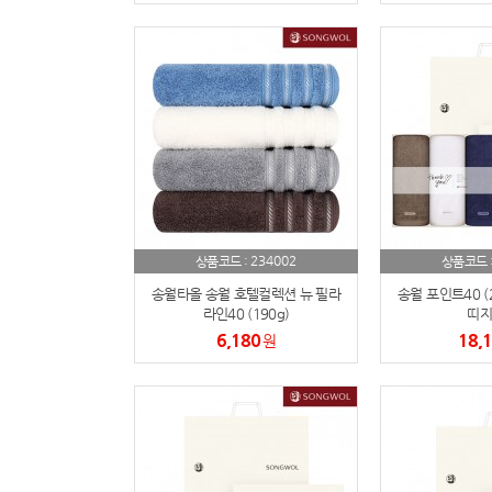
234002
상품코드 :
상품코드 
송월타올 송월 호텔컬렉션 뉴 필라
송월 포인트40 (2
라인40 (190g)
띠지
6,180
18,
원