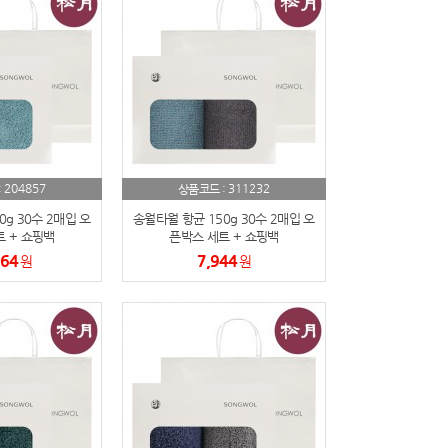
204857
311232
:
상품코드 :
g 30수 2매입 오
송월타월 항균 150g 30수 2매입 오
 + 쇼핑백
픈박스 세트 + 쇼핑백
064
7,944
원
원