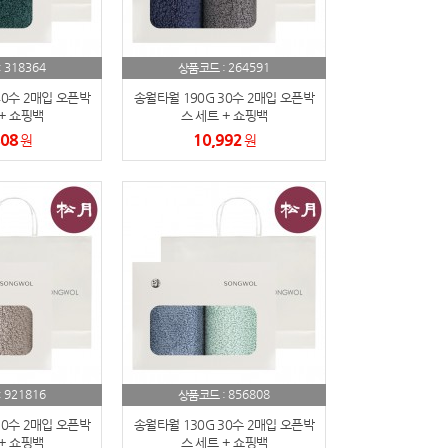
318364
264591
:
상품코드 :
40수 2매입 오픈박
송월타월 190G 30수 2매입 오픈박
+ 쇼핑백
스 세트 + 쇼핑백
808
10,992
원
원
921816
856808
:
상품코드 :
30수 2매입 오픈박
송월타월 130G 30수 2매입 오픈박
+ 쇼핑백
스 세트 + 쇼핑백