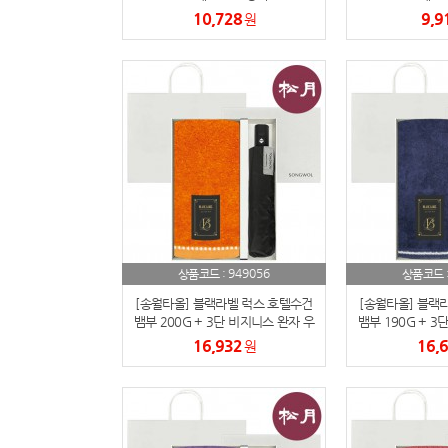
10,728
9,9
원
949056
상품코드 :
상품코드 
[송월타올] 블랙라벨 럭스 호텔수건
[송월타올] 블랙
뱀부 200G + 3단 비지니스 완자 우
뱀부 190G + 3
산 2매입 세트
산 2매
16,932
16,
원