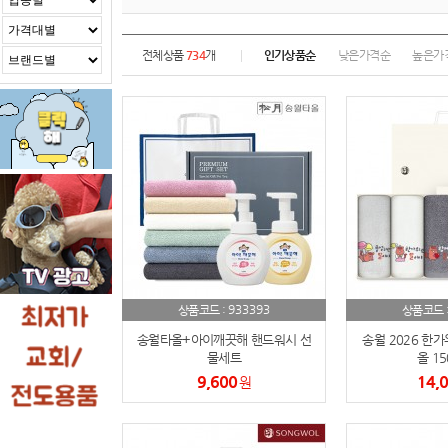
전체상품
734
개
인기상품순
낮은가격순
높은가
933393
상품코드 :
상품코드 
송월타올+아이깨끗해 핸드워시 선
송월 2026 한가
물세트
올 15
9,600
14,
원