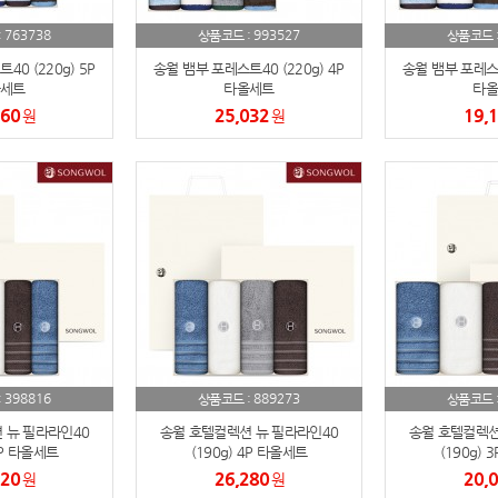
AP-100084
29
763738
993527
:
상품코드 :
상품코드 
AP-100106
30
0 (220g) 5P
송월 뱀부 포레스트40 (220g) 4P
송월 뱀부 포레스트4
세트
타올세트
타올
960
25,032
19,
원
원
398816
889273
:
상품코드 :
상품코드 
 뉴 필라라인40
송월 호텔컬렉션 뉴 필라라인40
송월 호텔컬렉션
5P 타올세트
(190g) 4P 타올세트
(190g) 
520
26,280
20,
원
원