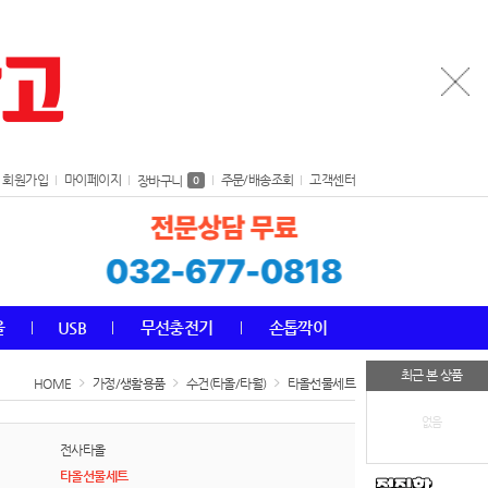
회원가입
마이페이지
주문/배송조회
고객센터
장바구니
0
올
USB
무선충전기
손톱깍이
최근 본 상품
HOME
가정/생활용품
수건(타올/타월)
타올선물세트
없음
전사타올
타올선물세트