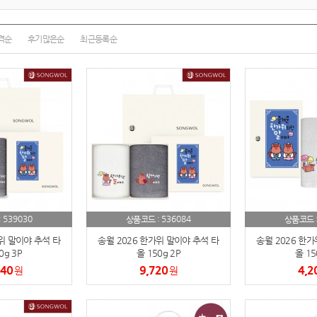
텀블러
8
파우치
9
격순
후기많은순
최근등록순
AP-100125
10
usb
11
보조배터리
12
송월타올
13
에코백
14
539030
536084
:
상품코드 :
상품코드 
AP-100025
15
위 말이야 추석 타
송월 2026 한가위 말이야 추석 타
송월 2026 한가
쿠션
0g 3P
올 150g 2P
올 15
16
040
9,720
4,2
원
원
AP-100050
17
노트
18