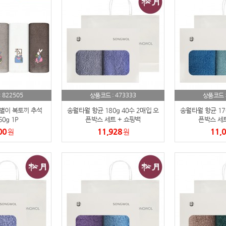
스테들러
19
구급
20
물티슈
21
티슈
22
822505
473333
:
상품코드 :
상품코드 
손톱
이별이 복토끼 추석
23
송월타월 항균 180g 40수 2매입 오
송월타월 항균 170
0g 1P
픈박스 세트 + 쇼핑백
픈박스 세트
00
11,928
11,
원
손톱깍이
원
24
AP-100071
25
보냉
26
AP-100052
27
AP-100150
28