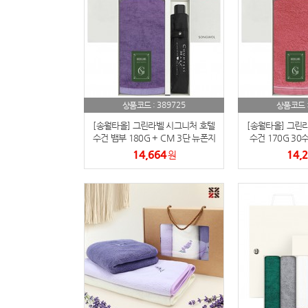
389725
상품코드 :
상품코드 
[송월타올] 그린라벨 시그니처 호텔
[송월타올] 그린
수건 뱀부 180G + CM 3단 뉴폰지
수건 170G 30수
우산 2매입 세트
지 우산 
14,664
14,
원