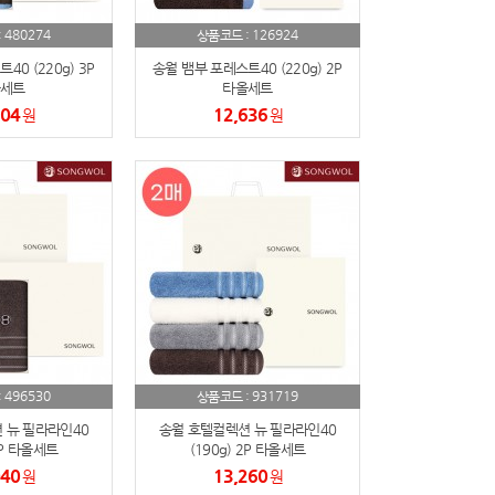
480274
126924
:
상품코드 :
0 (220g) 3P
송월 뱀부 포레스트40 (220g) 2P
세트
타올세트
104
12,636
원
원
496530
931719
:
상품코드 :
 뉴 필라라인40
송월 호텔컬렉션 뉴 필라라인40
3P 타올세트
(190g) 2P 타올세트
040
13,260
원
원