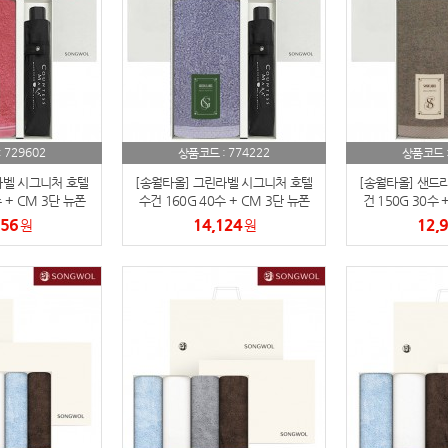
스테들러
19
구급
20
물티슈
21
티슈
22
729602
774222
:
상품코드 :
상품코드 
라벨 시그니처 호텔
[송월타올] 그린라벨 시그니처 호텔
[송월타올] 샌드
손톱
23
 + CM 3단 뉴폰
수건 160G 40수 + CM 3단 뉴폰
건 150G 30수 
2매입 세트
지 우산 2매입 세트
우산 2
256
14,124
12,
원
원
손톱깍이
24
AP-100071
25
보냉
26
AP-100052
27
AP-100150
28