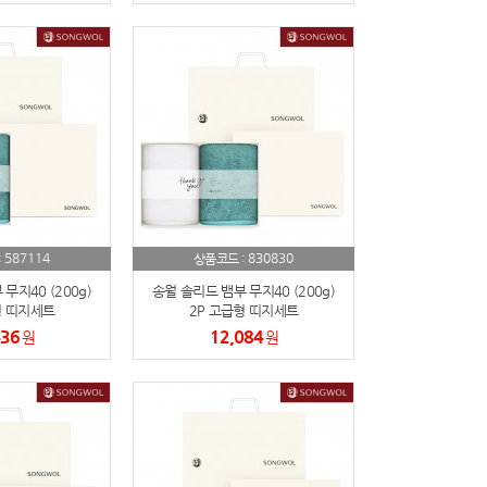
587114
830830
:
상품코드 :
무지40 (200g)
송월 솔리드 뱀부 무지40 (200g)
형 띠지세트
2P 고급형 띠지세트
436
12,084
원
원