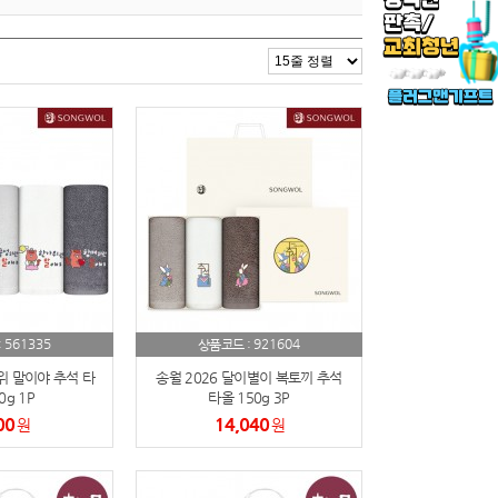
561335
921604
:
상품코드 :
위 말이야 추석 타
송월 2026 달이별이 복토끼 추석
0g 1P
타올 150g 3P
00
14,040
원
원