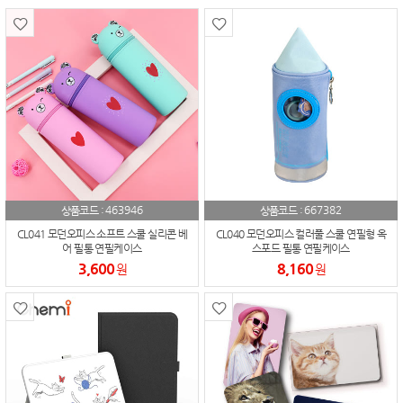
463946
667382
상품코드 :
상품코드 :
CL041 모던오피스 소프트 스쿨 실리콘 베
CL040 모던오피스 컬러풀 스쿨 연필형 옥
어 필통 연필케이스
스포드 필통 연필케이스
3,600
8,160
원
원