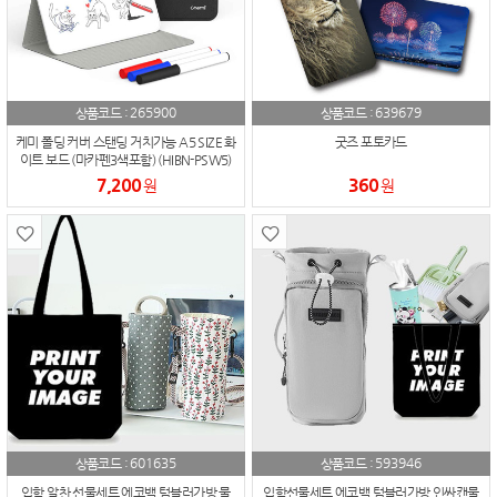
265900
639679
상품코드 :
상품코드 :
케미 폴딩 커버 스탠딩 거치가능 A5 SIZE 화
굿즈 포토카드
이트 보드 (마카펜3색포함) (HIBN-PSW5)
7,200
360
원
원
601635
593946
상품코드 :
상품코드 :
입학 알찬 선물세트 에코백 텀블러가방 물
입학선물세트 에코백 텀블러가방 인싸캔물