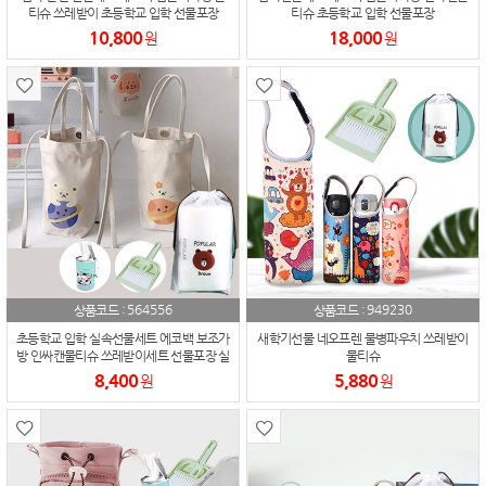
티슈 쓰레받이 초등학교 입학 선물포장
티슈 초등학교 입학 선물포장
10,800
18,000
원
원
564556
949230
상품코드 :
상품코드 :
초등학교 입학 실속선물세트 에코백 보조가
새학기선물 네오프렌 물병파우치 쓰레받이
방 인싸캔물티슈 쓰레받이세트 선물포장 실
물티슈
속세트
8,400
5,880
원
원