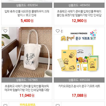
692654
469450
상품코드 :
상품코드 :
입학 축하 선물 네오프렌 물병파우치 쓰레
초등학교 새학기 준비물 입학선물 투웨이
받이 // 로고 인쇄
올인원 포켓가방 텀블러가방 각인 인쇄 답
례품 대량주문
5,400
12,960
원
원
167965
695338
상품코드 :
상품코드 :
초등학교 새학기 준비물 입학선물 패브릭
카카오프렌즈 춘식이 문구 기프트 세트
에코백 텀블러가방 각인 인쇄 답례품 대량
주문
11,040
17,088
원
원