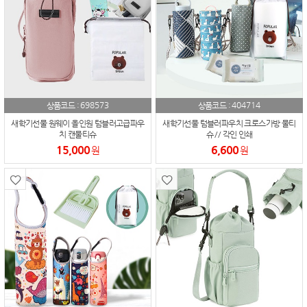
698573
404714
상품코드 :
상품코드 :
새학기선물 원웨이 올인원 텀블러고급파우
새학기선물 텀블러파우치 크로스가방 물티
치 캔물티슈
슈 // 각인 인쇄
15,000
6,600
원
원