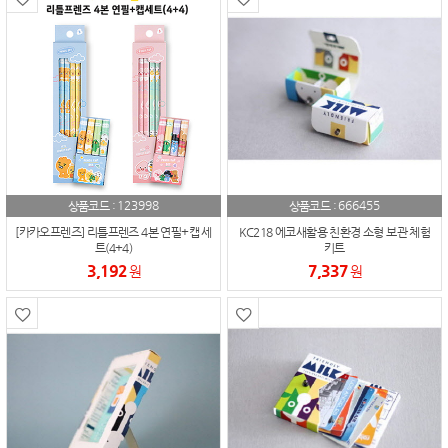
123998
666455
상품코드 :
상품코드 :
[카카오프렌즈] 리틀프렌즈 4본 연필+캡 세
KC218 에코새활용 친환경 소형 보관 체험
트(4+4)
키트
3,192
7,337
원
원