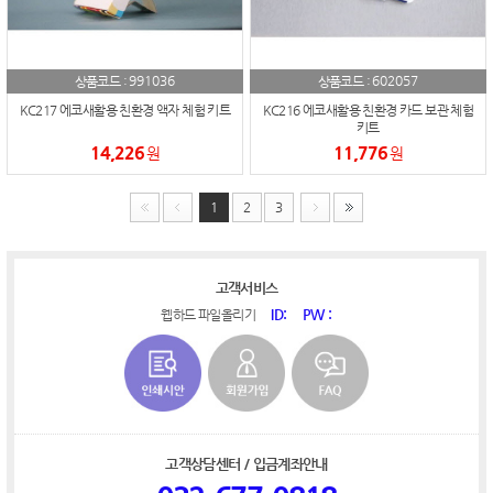
991036
602057
상품코드 :
상품코드 :
KC217 에코새활용 친환경 액자 체험 키트
KC216 에코새활용 친환경 카드 보관 체험
키트
14,226
11,776
원
원
1
2
3
고객서비스
ID:
PW :
웹하드 파일올리기
고객상담센터 / 입금계좌안내