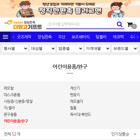
0
굿즈제작
양심판촉
우산
보조배터리
텀블러
에코백
수건/
어린이용품/완구
메모함
계산기
데스크용품
펜꽂이
사원증/신분증/명찰
메모홀더
자/줄자
필통
문구용품
독서대/북앤드
어린이용품/완구
전체
52
개
인기상품순