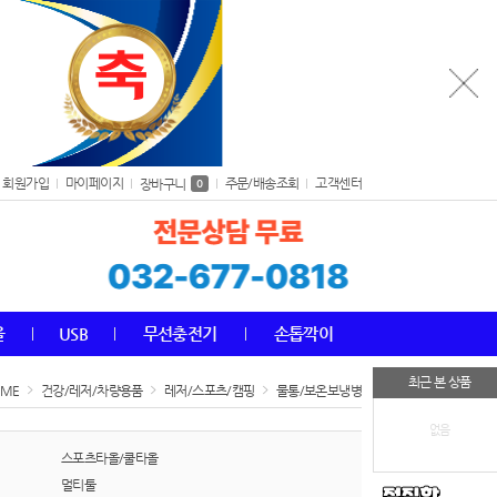
회원가입
마이페이지
주문/배송조회
고객센터
장바구니
0
올
USB
무선충전기
손톱깍이
최근 본 상품
OME
건강/레저/차량용품
레저/스포츠/캠핑
물통/보온보냉병
없음
스포츠타올/쿨타올
멀티툴