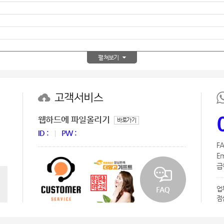
AP-100150
28
AP-100084
29
펼쳐보기
AP-100106
30
우산
1
고객서비스
AP-100062
2
웹하드에 파일올리기
바로가기
타올
3
ID :
PW :
FA
수건
4
Em
급한
볼펜
5
업
양심판촉
6
점
여행
7