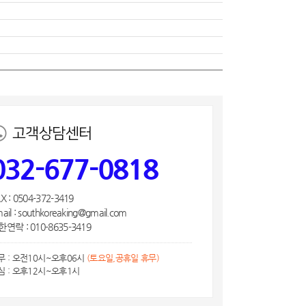
고객상담센터
032-677-0818
X : 0504-372-3419
ail : southkoreaking@gmail.com
연락 : 010-8635-3419
무 : 오전10시~오후06시
(토요일,공휴일 휴무)
심 : 오후12시~오후1시