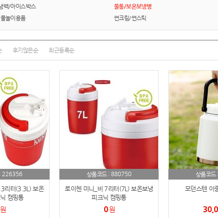
여행
7
냉백/아이스박스
물통/보온보냉병
/물놀이용품
썬크림/썬스틱
텀블러
8
파우치
9
순
후기많은순
최근등록순
AP-100125
10
usb
11
보조배터리
12
송월타올
13
에코백
14
AP-100025
226356
880750
:
15
상품코드 :
상품코드 
3리터(3.3L) 보온
로이첸 미니_비 7리터(7L) 보온보냉
모던스텐 이중
쿠션
16
닉 캠핑통
피크닉 캠핑통
0
30,
원
원
AP-100050
17