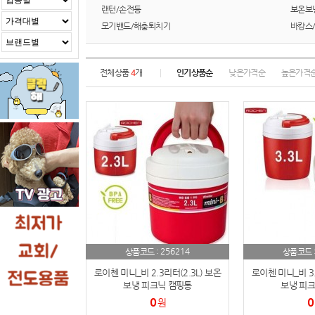
랜턴/손전등
보온보
모기밴드/해충퇴치기
바캉스
전체상품
4
개
인기상품순
낮은가격순
높은가격
256214
상품코드 :
상품코드 
로이첸 미니_비 2.3리터(2.3L) 보온
로이첸 미니_비 3.
보냉 피크닉 캠핑통
보냉 피크
0
0
원