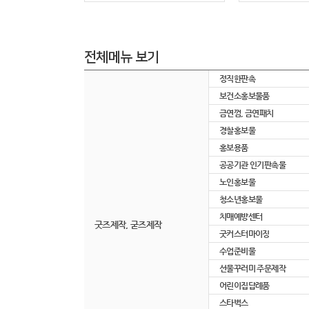
전체메뉴 보기
정직한판촉
보건소홍보물품
금연껌, 금연패치
경찰홍보물
홍보용품
공공기관 인기판촉물
노인홍보물
청소년홍보물
치매예방센터
굿즈제작, 굳즈제작
굿커스터마이징
수업준비물
선물꾸러미 주문제작
어린이집답례품
스타벅스