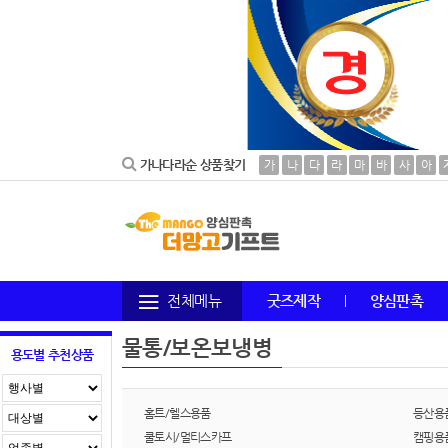
가나다라순 상품찾기
가
나
다
라
마
바
사
아
전체메뉴
굿즈제작
양심판촉
물통/보온보냉병
용도별 추천상품
홈트/헬스용품
등산용
쿨토시/멀티스카프
캠핑용