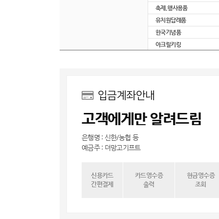
축제,행사용품
유치원답례품
한국기념품
아크릴키링
입금계좌안내
고객에게만 알려드림
은행명 : 신한/농협 등
예금주 : 더망고기프트
신용카드
카드영수증
현금영수증
간편결제
출력
조회