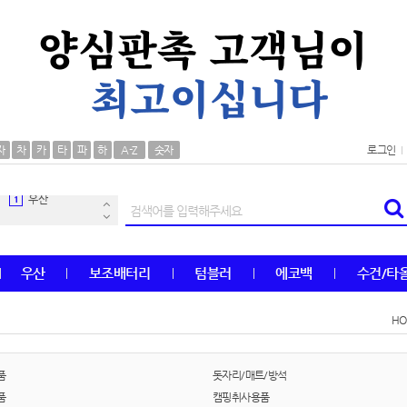
AP-100106
30
자
차
카
타
파
하
A-Z
숫자
로그인
우산
1
AP-100062
2
타올
3
우산
보조배터리
텀블러
에코백
수건/타
수건
4
H
볼펜
5
양심판촉
6
품
돗자리/매트/방석
품
캠핑취사용품