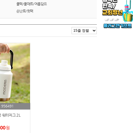
쿨팩/쿨매트/여름담요
손난로/핫팩
956491
:
 워터저그 2L
000
원